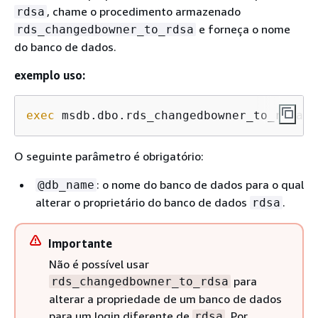
, chame o procedimento armazenado
rdsa
e forneça o nome
rds_changedbowner_to_rdsa
do banco de dados.
exemplo uso:
exec
 msdb.dbo.rds_changedbowner_to_rdsa 
'
O seguinte parâmetro é obrigatório:
: o nome do banco de dados para o qual
@db_name
alterar o proprietário do banco de dados
.
rdsa
Importante
Não é possível usar
para
rds_changedbowner_to_rdsa
alterar a propriedade de um banco de dados
para um login diferente de
. Por
rdsa