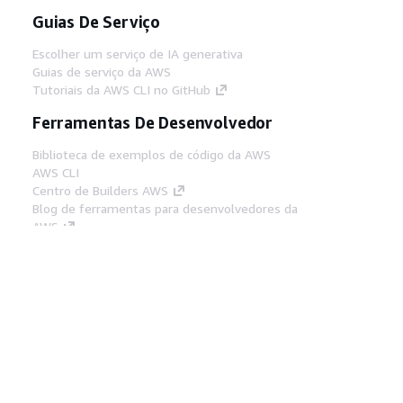
Guias De Serviço
Escolher um serviço de IA generativa
Guias de serviço da AWS
Tutoriais da AWS CLI no GitHub
Ferramentas De Desenvolvedor
Biblioteca de exemplos de código da AWS
AWS CLI
Centro de Builders AWS
Blog de ferramentas para desenvolvedores da
AWS
Links Úteis
Baixar servidor MCP de documentos da AWS
Faça login no Console da AWS
AWS re:Post
Privacidade
Termos do site
Preferências de
cookies
© 2026, Amazon Web Services, Inc. ou