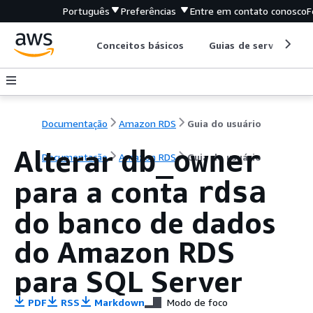
Português
Preferências
Entre em contato conosco
F
Conceitos básicos
Guias de serviço
Documentação
Amazon RDS
Guia do usuário
Alterar
db_owner
Documentação
Amazon RDS
Guia do usuário
para a conta
rdsa
do banco de dados
do Amazon RDS
para SQL Server
PDF
RSS
Markdown
Modo de foco