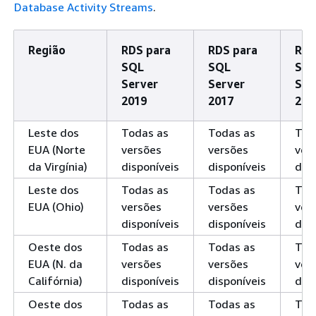
Database Activity Streams
.
Região
RDS para
RDS para
RDS
SQL
SQL
SQ
Server
Server
Ser
2019
2017
201
Leste dos
Todas as
Todas as
Tod
EUA (Norte
versões
versões
ver
da Virgínia)
disponíveis
disponíveis
disp
Leste dos
Todas as
Todas as
Tod
EUA (Ohio)
versões
versões
ver
disponíveis
disponíveis
disp
Oeste dos
Todas as
Todas as
Tod
EUA (N. da
versões
versões
ver
Califórnia)
disponíveis
disponíveis
disp
Oeste dos
Todas as
Todas as
Tod