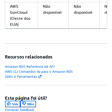
AWS
Não
Não
Não
GovCloud
disponível
disponível
disp
(Oeste dos
EUA)
Recursos relacionados
Amazon RDS Referência de API
AWS CLI Comandos da para o Amazon RDS
SDKs e ferramentas
Esta página foi útil?
Sim
Não
Fornecer feedback