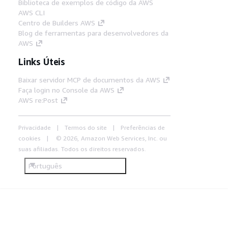
Biblioteca de exemplos de código da AWS
AWS CLI
Centro de Builders AWS
Blog de ferramentas para desenvolvedores da
AWS
Links Úteis
Baixar servidor MCP de documentos da AWS
Faça login no Console da AWS
AWS re:Post
Privacidade
Termos do site
Preferências de
cookies
© 2026, Amazon Web Services, Inc. ou
suas afiliadas. Todos os direitos reservados.
Português