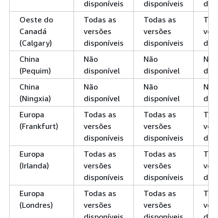
disponíveis
disponíveis
disp
Oeste do
Todas as
Todas as
Tod
Canadá
versões
versões
ver
(Calgary)
disponíveis
disponíveis
disp
China
Não
Não
Não
(Pequim)
disponível
disponível
disp
China
Não
Não
Não
(Ningxia)
disponível
disponível
disp
Europa
Todas as
Todas as
Tod
(Frankfurt)
versões
versões
ver
disponíveis
disponíveis
disp
Europa
Todas as
Todas as
Tod
(Irlanda)
versões
versões
ver
disponíveis
disponíveis
disp
Europa
Todas as
Todas as
Tod
(Londres)
versões
versões
ver
disponíveis
disponíveis
disp