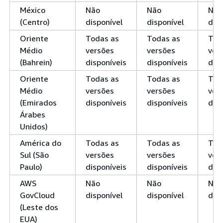
México
Não
Não
Não
(Centro)
disponível
disponível
disp
Oriente
Todas as
Todas as
Tod
Médio
versões
versões
ver
(Bahrein)
disponíveis
disponíveis
disp
Oriente
Todas as
Todas as
Tod
Médio
versões
versões
ver
(Emirados
disponíveis
disponíveis
disp
Árabes
Unidos)
América do
Todas as
Todas as
Tod
Sul (São
versões
versões
ver
Paulo)
disponíveis
disponíveis
disp
AWS
Não
Não
Não
GovCloud
disponível
disponível
disp
(Leste dos
EUA)