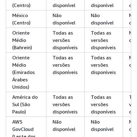
(Centro)
disponível
disponível
dis
México
Não
Não
Nã
(Centro)
disponível
disponível
dis
Oriente
Todas as
Todas as
Nã
Médio
versões
versões
dis
(Bahrein)
disponíveis
disponíveis
Oriente
Todas as
Todas as
Nã
Médio
versões
versões
dis
(Emirados
disponíveis
disponíveis
Árabes
Unidos)
América do
Todas as
Todas as
Tod
Sul (São
versões
versões
ver
Paulo)
disponíveis
disponíveis
dis
AWS
Não
Não
Nã
GovCloud
disponível
disponível
dis
(Leste dos