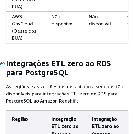
EUA)
AWS
Não
Não
Nã
GovCloud
disponível
disponível
dis
(Oeste dos
EUA)
Integrações ETL zero ao RDS
para PostgreSQL
As regiões e as versões de mecanismo a seguir estão
disponíveis para integrações ETL zero do RDS para
PostgreSQL ao Amazon Redshift.
Região
Integração
Integração
ETL zero ao
ETL zero ao
Amazon
Amazon