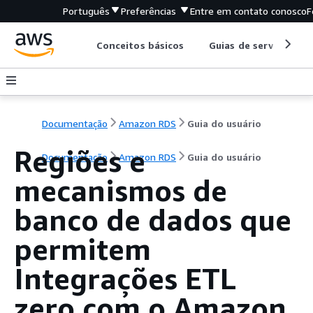
Português
Preferências
Entre em contato conosco
F
Conceitos básicos
Guias de serviço
Documentação
Amazon RDS
Guia do usuário
Regiões e
Documentação
Amazon RDS
Guia do usuário
mecanismos de
banco de dados que
permitem
Integrações ETL
zero com o Amazon