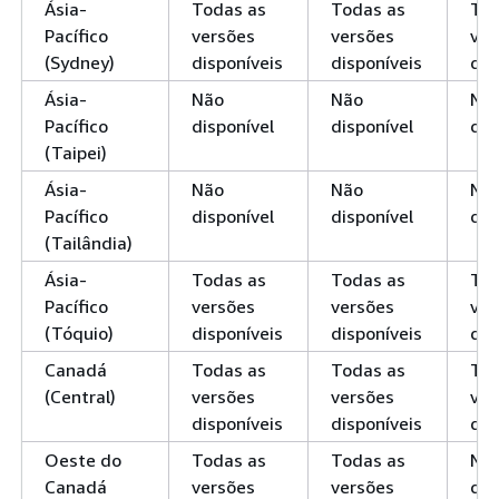
Ásia-
Todas as
Todas as
Tod
Pacífico
versões
versões
ver
(Sydney)
disponíveis
disponíveis
dis
Ásia-
Não
Não
Nã
Pacífico
disponível
disponível
dis
(Taipei)
Ásia-
Não
Não
Nã
Pacífico
disponível
disponível
dis
(Tailândia)
Ásia-
Todas as
Todas as
Tod
Pacífico
versões
versões
ver
(Tóquio)
disponíveis
disponíveis
dis
Canadá
Todas as
Todas as
Tod
(Central)
versões
versões
ver
disponíveis
disponíveis
dis
Oeste do
Todas as
Todas as
Nã
Canadá
versões
versões
dis