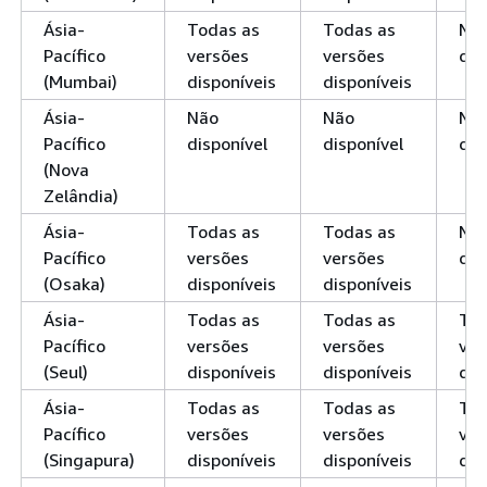
Ásia-
Todas as
Todas as
Nã
Pacífico
versões
versões
dis
(Mumbai)
disponíveis
disponíveis
Ásia-
Não
Não
Nã
Pacífico
disponível
disponível
dis
(Nova
Zelândia)
Ásia-
Todas as
Todas as
Nã
Pacífico
versões
versões
dis
(Osaka)
disponíveis
disponíveis
Ásia-
Todas as
Todas as
Tod
Pacífico
versões
versões
ver
(Seul)
disponíveis
disponíveis
dis
Ásia-
Todas as
Todas as
Tod
Pacífico
versões
versões
ver
(Singapura)
disponíveis
disponíveis
dis