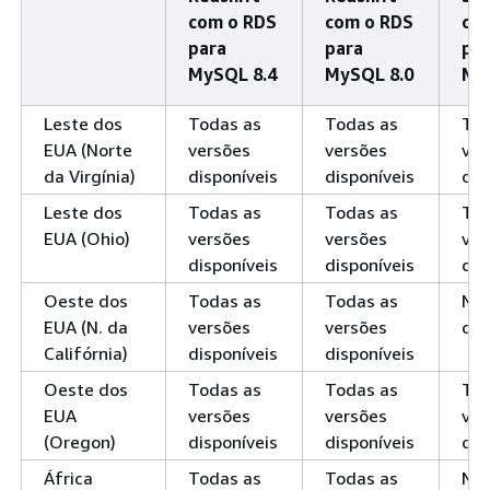
com o RDS
com o RDS
co
para
para
pa
MySQL 8.4
MySQL 8.0
My
Leste dos
Todas as
Todas as
Tod
EUA (Norte
versões
versões
ver
da Virgínia)
disponíveis
disponíveis
dis
Leste dos
Todas as
Todas as
Tod
EUA (Ohio)
versões
versões
ver
disponíveis
disponíveis
dis
Oeste dos
Todas as
Todas as
Nã
EUA (N. da
versões
versões
dis
Califórnia)
disponíveis
disponíveis
Oeste dos
Todas as
Todas as
Tod
EUA
versões
versões
ver
(Oregon)
disponíveis
disponíveis
dis
África
Todas as
Todas as
Nã