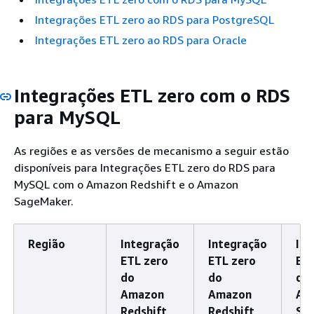
Integrações ETL zero ao RDS para PostgreSQL
Integrações ETL zero ao RDS para Oracle
Integrações ETL zero com o RDS
para MySQL
As regiões e as versões de mecanismo a seguir estão
disponíveis para Integrações ETL zero do RDS para
MySQL com o Amazon Redshift e o Amazon
SageMaker.
Região
Integração
Integração
Int
ETL zero
ETL zero
ETL
do
do
do
Amazon
Amazon
Am
Redshift
Redshift
Sa