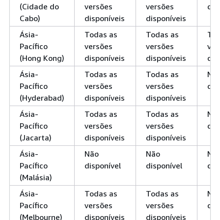
(Cidade do
versões
versões
dis
Cabo)
disponíveis
disponíveis
Ásia-
Todas as
Todas as
Tod
Pacífico
versões
versões
ver
(Hong Kong)
disponíveis
disponíveis
dis
Ásia-
Todas as
Todas as
Nã
Pacífico
versões
versões
dis
(Hyderabad)
disponíveis
disponíveis
Ásia-
Todas as
Todas as
Nã
Pacífico
versões
versões
dis
(Jacarta)
disponíveis
disponíveis
Ásia-
Não
Não
Nã
Pacífico
disponível
disponível
dis
(Malásia)
Ásia-
Todas as
Todas as
Nã
Pacífico
versões
versões
dis
(Melbourne)
disponíveis
disponíveis