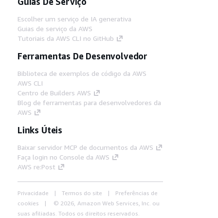
Guias De Serviço
Escolher um serviço de IA generativa
Guias de serviço da AWS
Tutoriais da AWS CLI no GitHub
Ferramentas De Desenvolvedor
Biblioteca de exemplos de código da AWS
AWS CLI
Centro de Builders AWS
Blog de ferramentas para desenvolvedores da
AWS
Links Úteis
Baixar servidor MCP de documentos da AWS
Faça login no Console da AWS
AWS re:Post
Privacidade
Termos do site
Preferências de
cookies
© 2026, Amazon Web Services, Inc. ou
suas afiliadas. Todos os direitos reservados.