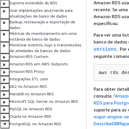
Amazon RDS usar
Suporte estendido do RDS
recente. Se uma 
Usar implantações azul/verde para
Amazon RDS usar
atualizações de banco de dados
Backup, restauração e exportação de
especificou.
dados
Métricas de monitoramento em uma
Para ver uma lis
instância de banco de dados
banco de dados 
Monitorar eventos, logs e transmissões
. Por
versions
de atividades de bancos de dados
seguinte coman
Amazon RDS Custom
Amazon RDS em AWS Outposts
Amazon RDS Proxy
aws rds de
Integrações ETL zero
Db2 no Amazon RDS
Para obter deta
MariaDB no Amazon RDS
consulte
“Amazon
Microsoft SQL Server no Amazon RDS
RDS para Postgr
MySQL no Amazon RDS
suporte para as
major-engine-ve
Oracle no Amazon RDS
DescribeDBMajor
PostgreSQL no Amazon RDS