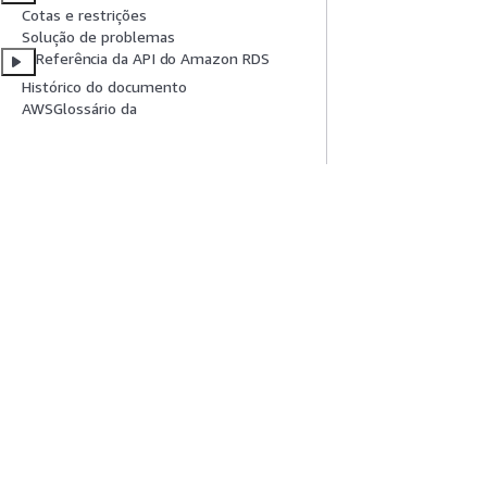
Cotas e restrições
Solução de problemas
Referência da API do Amazon RDS
Histórico do documento
AWSGlossário da
Comece A Usar
Guias De Ser
Tutoriais práticos da AWS
Escolher um servi
Biblioteca de Soluções da AWS
Guias de serviço
Guias de decisão da AWS
Tutoriais da AWS 
Privacidade
Termos do site
Preferências de cookies
© 2026, 