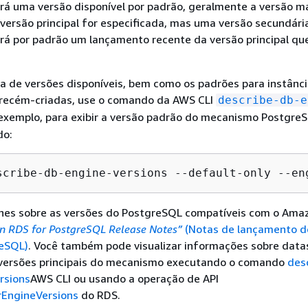
á uma versão disponível por padrão, geralmente a versão m
versão principal for especificada, mas uma versão secundária
á por padrão um lançamento recente da versão principal qu
ta de versões disponíveis, bem como os padrões para instânc
recém-criadas, use o comando da AWS CLI
describe-db-e
 exemplo, para exibir a versão padrão do mecanismo PostgreS
do:
scribe-db-engine-versions --default-only --en
lhes sobre as versões do PostgreSQL compatíveis com o Ama
 RDS for PostgreSQL Release Notes”
(Notas de lançamento 
eSQL)
. Você também pode visualizar informações sobre data
 versões principais do mecanismo executando o comando
des
rsions
AWS CLI ou usando a operação de API
EngineVersions
do RDS.