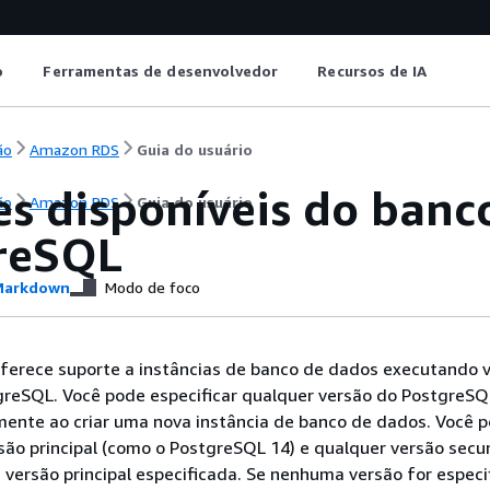
o
Ferramentas de desenvolvedor
Recursos de IA
ão
Amazon RDS
Guia do usuário
es disponíveis do banc
ão
Amazon RDS
Guia do usuário
reSQL
arkdown
Modo de foco
erece suporte a instâncias de banco de dados executando v
greSQL. Você pode especificar qualquer versão do PostgreSQ
mente ao criar uma nova instância de banco de dados. Você 
rsão principal (como o PostgreSQL 14) e qualquer versão secu
a versão principal especificada. Se nenhuma versão for especi