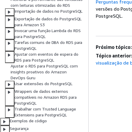
Perguntas frequ
com leituras otimizadas do RDS
versões do Post
Importação de dados no PostgreSQL
PostgreSQL.
Exportação de dados do PostgreSQL
para Amazon S3
Invocar uma função Lambda do RDS
para PostgreSQL
Tarefas comuns de DBA do RDS para
Próximo tópico:
PostgreSQL
Ajustar com eventos de espera do
Tópico anterior
RDS para PostgreSQL
visualização de
Ajustar o RDS para PostgreSQL com
insights proativos do Amazon
DevOps Guru
Usar extensões do PostgreSQL
Wrappers de dados externos
compatíveis no Amazon RDS para
PostgreSQL
Trabalhar com Trusted Language
Extensions para PostgreSQL
Exemplos de código
Segurança