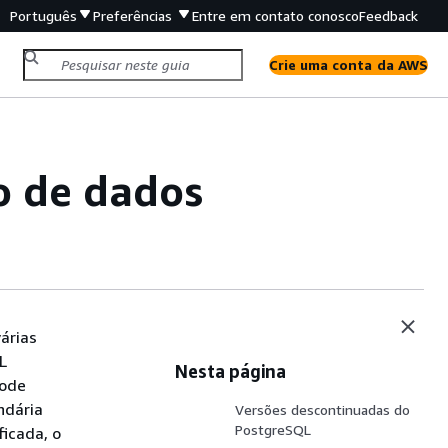
Português
Preferências
Entre em contato conosco
Feedback
Crie uma conta da AWS
o de dados
árias
L
Nesta página
pode
ndária
Versões descontinuadas do
PostgreSQL
ficada, o