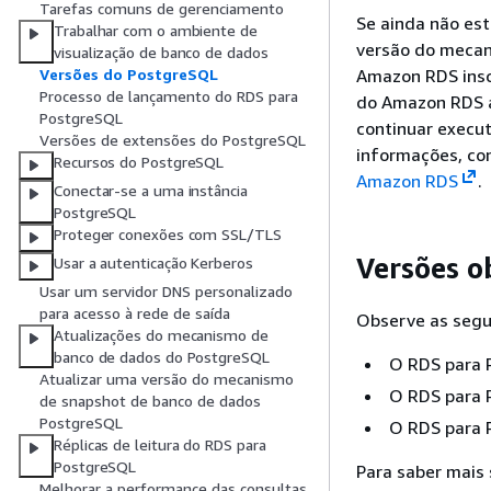
Tarefas comuns de gerenciamento
Se ainda não es
Trabalhar com o ambiente de
versão do mecan
visualização de banco de dados
Amazon RDS insc
Versões do PostgreSQL
Processo de lançamento do RDS para
do Amazon RDS a
PostgreSQL
continuar execut
Versões de extensões do PostgreSQL
informações, co
Recursos do PostgreSQL
Amazon RDS
.
Conectar-se a uma instância
PostgreSQL
Proteger conexões com SSL/TLS
Versões o
Usar a autenticação Kerberos
Usar um servidor DNS personalizado
para acesso à rede de saída
Observe as segu
Atualizações do mecanismo de
banco de dados do PostgreSQL
O RDS para 
Atualizar uma versão do mecanismo
O RDS para 
de snapshot de banco de dados
PostgreSQL
O RDS para 
Réplicas de leitura do RDS para
PostgreSQL
Para saber mais 
Melhorar a performance das consultas