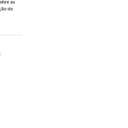
obre as
ção do
e