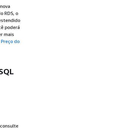
 nova
do RDS, o
estendido
cê poderá
er mais
e
Preço do
eSQL
 consulte