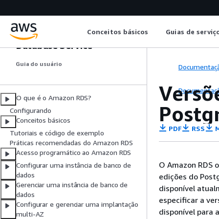
Conceitos básicos
Guias de serviç
Amazon Relational
Database Service
Guia do usuário
Documentaç
Versõ
Documentaç
O que é o Amazon RDS?
Postg
Configurando
Conceitos básicos
PDF
RSS
M
Tutoriais e código de exemplo
Práticas recomendadas do Amazon RDS
Acesso programático ao Amazon RDS
O Amazon RDS of
Configurar uma instância de banco de
dados
edições do Post
Gerenciar uma instância de banco de
disponível atual
dados
especificar a ve
Configurar e gerenciar uma implantação
disponível para 
multi-AZ