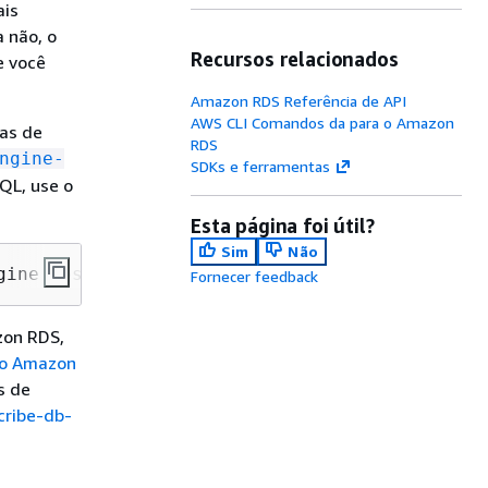
ais
 não, o
Recursos relacionados
e você
Amazon RDS Referência de API
AWS CLI Comandos da para o Amazon
ias de
RDS
ngine-
SDKs e ferramentas
QL, use o
Esta página foi útil?
Sim
Não
gine postgres
Fornecer feedback
zon RDS,
do Amazon
s de
cribe-db-