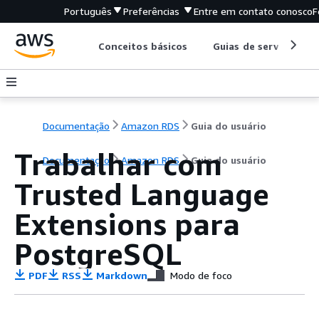
Português
Preferências
Entre em contato conosco
F
Conceitos básicos
Guias de serviço
Documentação
Amazon RDS
Guia do usuário
Trabalhar com
Documentação
Amazon RDS
Guia do usuário
Trusted Language
Extensions para
PostgreSQL
PDF
RSS
Markdown
Modo de foco