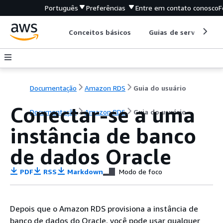
Português
Preferências
Entre em contato conosco
F
Conceitos básicos
Guias de serviço
Documentação
Amazon RDS
Guia do usuário
Conectar-se a uma
Documentação
Amazon RDS
Guia do usuário
instância de banco
de dados Oracle
PDF
RSS
Markdown
Modo de foco
Depois que o Amazon RDS provisiona a instância de
banco de dados do Oracle, você pode usar qualquer