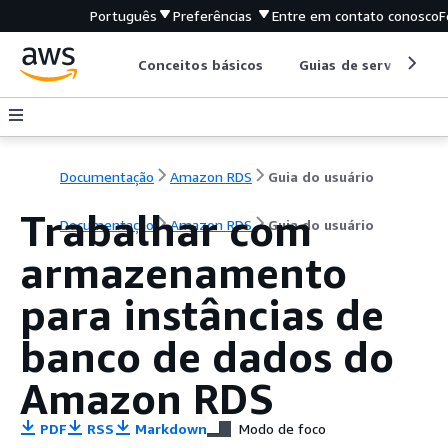
Português
Preferências
Entre em contato conosco
F
Conceitos básicos
Guias de serviço
Documentação
Amazon RDS
Guia do usuário
Trabalhar com
Documentação
Amazon RDS
Guia do usuário
armazenamento
para instâncias de
banco de dados do
Amazon RDS
PDF
RSS
Markdown
Modo de foco