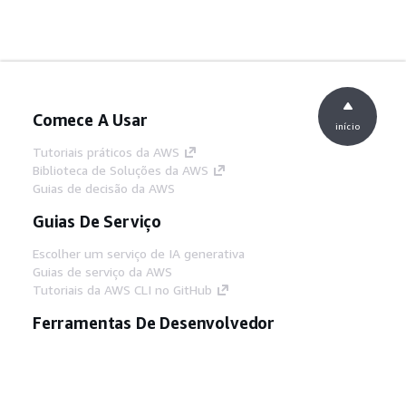
Comece A Usar
início
Tutoriais práticos da AWS
Biblioteca de Soluções da AWS
Guias de decisão da AWS
Guias De Serviço
Escolher um serviço de IA generativa
Guias de serviço da AWS
Tutoriais da AWS CLI no GitHub
Ferramentas De Desenvolvedor
Biblioteca de exemplos de código da AWS
AWS CLI
Centro de Builders AWS