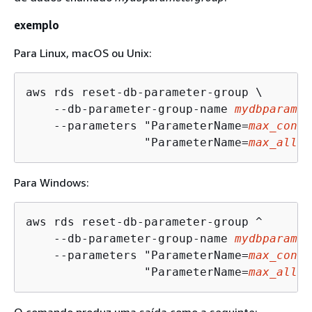
exemplo
Para Linux, macOS ou Unix:
aws rds reset-db-parameter-group \

    --db-parameter-group-name 
mydbparamet
    --parameters "ParameterName=
max_conne
                 "ParameterName=
max_allow
Para Windows:
aws rds reset-db-parameter-group ^

    --db-parameter-group-name 
mydbparamet
    --parameters "ParameterName=
max_conne
                 "ParameterName=
max_allow
O comando produz uma saída como a seguinte: