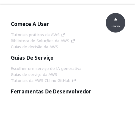
Comece A Usar
início
Tutoriais práticos da AWS
Biblioteca de Soluções da AWS
Guias de decisão da AWS
Guias De Serviço
Escolher um serviço de IA generativa
Guias de serviço da AWS
Tutoriais da AWS CLI no GitHub
Ferramentas De Desenvolvedor
Biblioteca de exemplos de código da AWS
AWS CLI
Centro de Builders AWS
Blog de ferramentas para desenvolvedores da
AWS