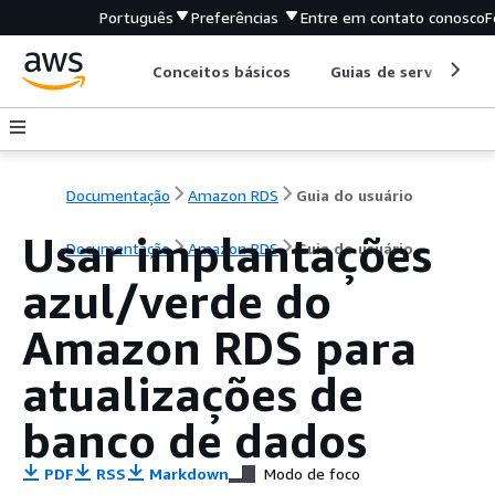
Português
Preferências
Entre em contato conosco
F
Conceitos básicos
Guias de serviço
Documentação
Amazon RDS
Guia do usuário
Usar implantações
Documentação
Amazon RDS
Guia do usuário
azul/verde do
Amazon RDS
para
atualizações de
banco de dados
PDF
RSS
Markdown
Modo de foco