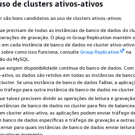
so de clusters ativos-ativos
r são bons candidatos ao uso de clusters ativos-ativos:
ue precisam de todas as instâncias de banco de dados do cl
perações de gravação. O plug-in Group Replication mantém 
 em cada instância de banco de dados no cluster ativo-ativo.
 sobre como isso funciona, consulte
Group Replication
na
ão do MySQL.
que exigem disponibilidade contínua do banco de dados. Com
o-ativo, os dados são retidos em todas as instâncias de banc
cluster. Se uma instância de banco de dados falhar, a aplica
 o tráfego para outra instância de banco de dados no cluster.
ue talvez precisem dividir as operações de leitura e gravação
nstâncias de banco de dados no cluster para fins de balanc
m cluster ativo-ativo, as aplicações podem enviar tráfego de
de banco de dados específicas e tráfego de gravação a outr
lternar para quais instâncias de banco de dados enviar leitura
 qualquer momento.