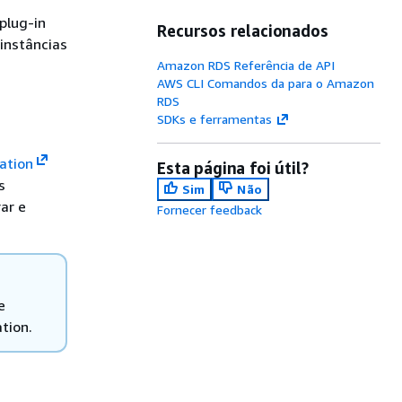
plug-in
Recursos relacionados
instâncias
Amazon RDS Referência de API
AWS CLI Comandos da para o Amazon
RDS
SDKs e ferramentas
ation
Esta página foi útil?
s
Sim
Não
ar e
Fornecer feedback
e
tion.