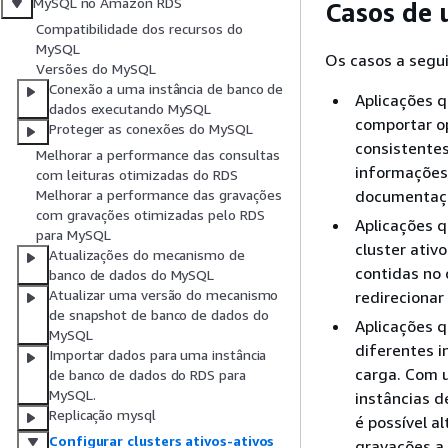
MySQL no Amazon RDS
Casos de u
Compatibilidade dos recursos do
MySQL
Os casos a segui
Versões do MySQL
Conexão a uma instância de banco de
Aplicações q
dados executando MySQL
comportar o
Proteger as conexões do MySQL
consistentes
Melhorar a performance das consultas
informações
com leituras otimizadas do RDS
documentaç
Melhorar a performance das gravações
com gravações otimizadas pelo RDS
Aplicações 
para MySQL
cluster ativ
Atualizações do mecanismo de
contidas no 
banco de dados do MySQL
Atualizar uma versão do mecanismo
redirecionar
de snapshot de banco de dados do
Aplicações q
MySQL
diferentes i
Importar dados para uma instância
carga. Com u
de banco de dados do RDS para
MySQL.
instâncias 
Replicação mysql
é possível a
Configurar clusters ativos-ativos
gravações a