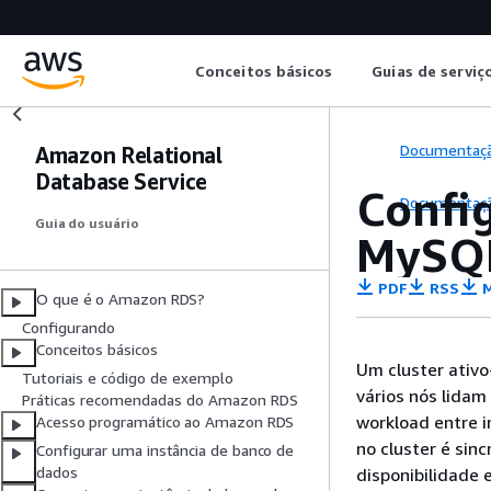
Conceitos básicos
Guias de serviç
Documentaç
Amazon Relational
Database Service
Config
Documentaç
Guia do usuário
MySQ
PDF
RSS
M
O que é o Amazon RDS?
Configurando
Conceitos básicos
Um cluster ativ
Tutoriais e código de exemplo
vários nós lidam
Práticas recomendadas do Amazon RDS
workload entre i
Acesso programático ao Amazon RDS
no cluster é sin
Configurar uma instância de banco de
dados
disponibilidade 