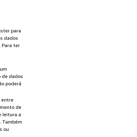
uster para
os dados
 Para ter
 um
o de dados
ção poderá
 entre
eamento de
 leitura a
as. Também
s ou