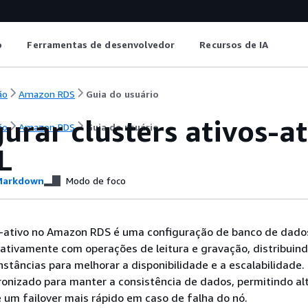
o
Ferramentas de desenvolvedor
Recursos de IA
ão
Amazon RDS
Guia do usuário
urar clusters ativos-a
ão
Amazon RDS
Guia do usuário
L
arkdown
Modo de foco
o-ativo no Amazon RDS é uma configuração de banco de dad
 ativamente com operações de leitura e gravação, distribuind
nstâncias para melhorar a disponibilidade e a escalabilidade.
cronizado para manter a consistência de dados, permitindo al
e um failover mais rápido em caso de falha do nó.