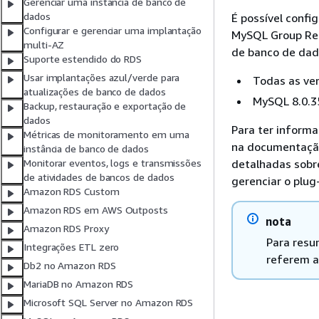
Gerenciar uma instância de banco de
dados
É possível confi
Configurar e gerenciar uma implantação
MySQL Group Repl
multi-AZ
de banco de dad
Suporte estendido do RDS
Usar implantações azul/verde para
Todas as ve
atualizações de banco de dados
MySQL 8.0.35
Backup, restauração e exportação de
dados
Para ter inform
Métricas de monitoramento em uma
na documentaçã
instância de banco de dados
detalhadas sobr
Monitorar eventos, logs e transmissões
de atividades de bancos de dados
gerenciar o plug
Amazon RDS Custom
Amazon RDS em AWS Outposts
nota
Amazon RDS Proxy
Para resu
Integrações ETL zero
referem a
Db2 no Amazon RDS
MariaDB no Amazon RDS
Microsoft SQL Server no Amazon RDS