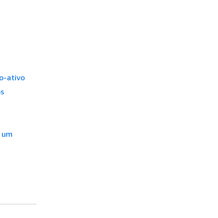
o-ativo
os
m um