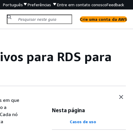
Português
Preferências
Entre em contato conosco
Feedback
Crie uma conta da AWS
tivos para RDS para
os em que
o a
Nesta página
 Cada nó
ta
Casos de uso