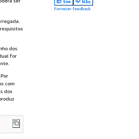
oderá ser
Sim
Não
Fornecer feedback
arregada.
requisitos
anho dos
ual for
nte.
. Por
os com
es dos
produz