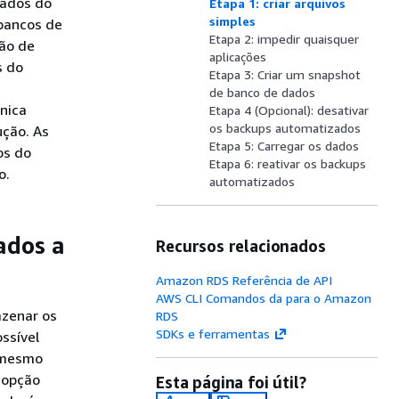
dados do
Etapa 1: criar arquivos
simples
bancos de
Etapa 2: impedir quaisquer
ção de
aplicações
s do
Etapa 3: Criar um snapshot
de banco de dados
nica
Etapa 4 (Opcional): desativar
os backups automatizados
ução. As
Etapa 5: Carregar os dados
os do
Etapa 6: reativar os backups
o.
automatizados
ados a
Recursos relacionados
Amazon RDS Referência de API
AWS CLI Comandos da para o Amazon
azenar os
RDS
SDKs e ferramentas
ssível
o mesmo
 opção
Esta página foi útil?