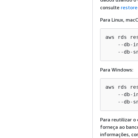
consulte
restor
Para Linux, macO
aws rds re
    --db-i
    --db-s
Para Windows:
aws rds re
    --db-i
    --db-s
Para reutilizar 
forneça ao banc
informações, co