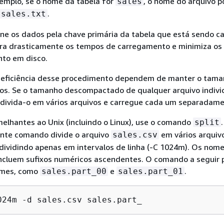
xemplo, se o nome da tabela for
, o nome do arquivo p
sales
.
sales.txt
ene os dados pela chave primária da tabela que está sendo c
ora drasticamente os tempos de carregamento e minimiza os 
to em disco.
a eficiência desse procedimento dependem de manter o tam
os. Se o tamanho descompactado de qualquer arquivo individ
, divida-o em vários arquivos e carregue cada um separadame
elhantes ao Unix (incluindo o Linux), use o comando
split
inte comando divide o arquivo
em vários arquiv
sales.csv
dividindo apenas em intervalos de linha (-C 1024m). Os nom
incluem sufixos numéricos ascendentes. O comando a seguir 
omes, como
e
.
sales.part_00
sales.part_01
024m -d sales.csv sales.part_ 