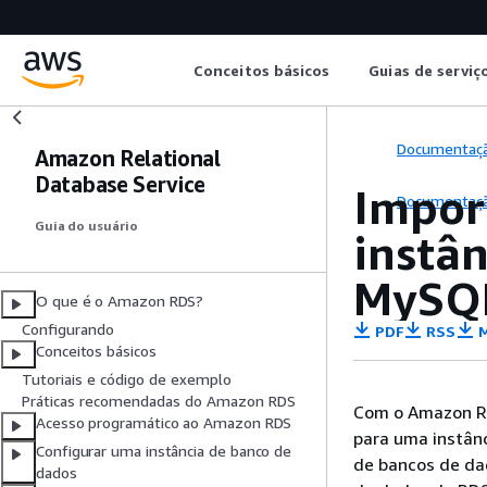
Conceitos básicos
Guias de serviç
Documentaç
Amazon Relational
Database Service
Impor
Documentaç
Guia do usuário
instâ
MySQ
O que é o Amazon RDS?
Configurando
PDF
RSS
M
Conceitos básicos
Tutoriais e código de exemplo
Práticas recomendadas do Amazon RDS
Com o Amazon RD
Acesso programático ao Amazon RDS
para uma instân
Configurar uma instância de banco de
de bancos de da
dados