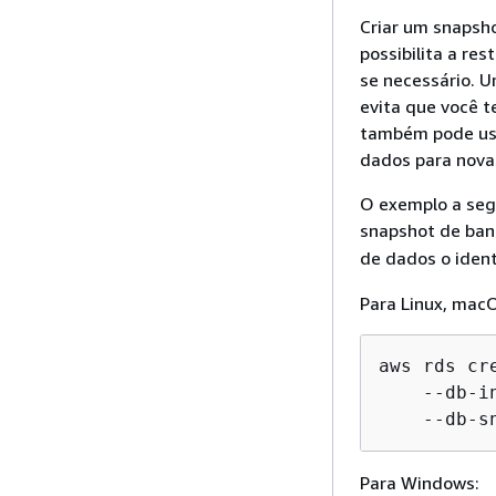
Criar um snapsh
possibilita a re
se necessário. 
evita que você 
também pode usa
dados para nova
O exemplo a seg
snapshot de ban
de dados o iden
Para Linux, macO
aws rds cr
    --db-i
    --db-s
Para Windows: