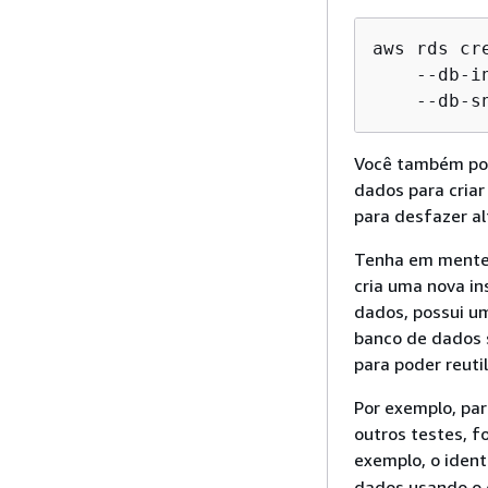
aws rds cr
    --db-i
    --db-s
Você também pod
dados para criar
para desfazer a
Tenha em mente 
cria uma nova in
dados, possui um
banco de dados s
para poder reutil
Por exemplo, par
outros testes, f
exemplo, o ident
dados usando o 