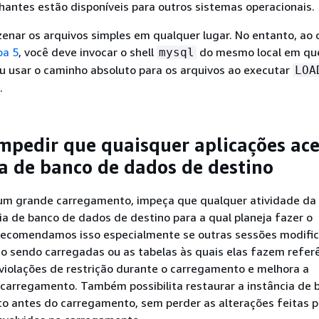
lhantes estão disponíveis para outros sistemas operacionais.
nar os arquivos simples em qualquer lugar. No entanto, ao 
pa 5
, você deve invocar o shell
do mesmo local em qu
mysql
u usar o caminho absoluto para os arquivos ao executar
LOA
.
impedir que quaisquer aplicações ac
ia de banco de dados de destino
r um grande carregamento, impeça que qualquer atividade da 
ia de banco de dados de destino para a qual planeja fazer o
ecomendamos isso especialmente se outras sessões modifi
o sendo carregadas ou as tabelas às quais elas fazem referê
 violações de restrição durante o carregamento e melhora a
carregamento. Também possibilita restaurar a instância de 
to antes do carregamento, sem perder as alterações feitas p