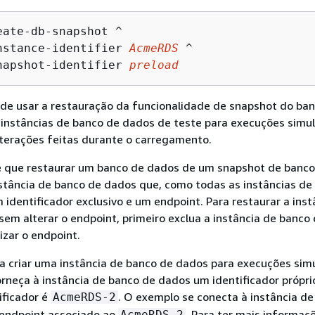
eate-db-snapshot ^

nstance-identifier 
AcmeRDS
 ^

napshot-identifier 
preload
e usar a restauração da funcionalidade de snapshot do ba
 instâncias de banco de dados de teste para execuções simu
lterações feitas durante o carregamento.
que restaurar um banco de dados de um snapshot de banco
stância de banco de dados que, como todas as instâncias de
 identificador exclusivo e um endpoint. Para restaurar a inst
em alterar o endpoint, primeiro exclua a instância de banco
izar o endpoint.
a criar uma instância de banco de dados para execuções sim
orneça à instância de banco de dados um identificador própri
ificador é
. O exemplo se conecta à instância d
AcmeRDS-2
endpoint associado ao
. Para ter mais informaç
AcmeRDS-2