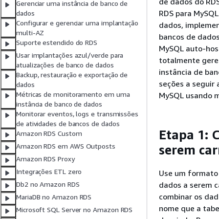
de dados do RDS
Gerenciar uma instância de banco de
RDS para MySQL 
dados
Configurar e gerenciar uma implantação
dados, implemen
multi-AZ
bancos de dados
Suporte estendido do RDS
MySQL auto-hos
Usar implantações azul/verde para
totalmente gere
atualizações de banco de dados
instância de ba
Backup, restauração e exportação de
seções a seguir
dados
Métricas de monitoramento em uma
MySQL usando 
instância de banco de dados
Monitorar eventos, logs e transmissões
de atividades de bancos de dados
Etapa 1: 
Amazon RDS Custom
Amazon RDS em AWS Outposts
serem ca
Amazon RDS Proxy
Integrações ETL zero
Use um formato 
dados a serem ca
Db2 no Amazon RDS
combinar os dad
MariaDB no Amazon RDS
nome que a tabe
Microsoft SQL Server no Amazon RDS