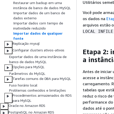
Utilitários seme
Restaurar um backup em uma
instância de banco de dados MySQL
Você pode armaze
Importar dados de um banco de
dados externo
os dados na
Eta
Importar dados com tempo de
arquivos estão o
inatividade reduzido
LOCAL INFILE
Importar dados de qualquer
fonte
Replicação mysql
Etapa 2: 
Configurar clusters ativos-ativos
Exportar dados de uma instância de
a instânc
banco de dados MySQL
Opções para MySQL
Antes de inicia
Parâmetros do MySQL
acesse a instânc
Tarefas comuns de DBA para MySQL
carregamento. R
Fuso horário local
tabelas que estã
Problemas conhecidos e limitações
Procedimentos armazenados do RDS
reduz o risco de
para MySQL
performance do 
Oracle no Amazon RDS
dados até o pon
PostgreSQL no Amazon RDS