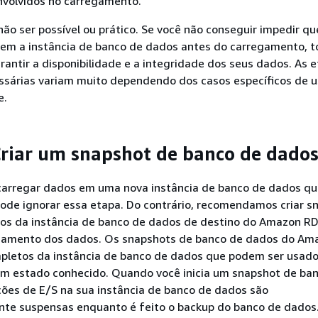
nvolvidos no carregamento.
não ser possível ou prático. Se você não conseguir impedir qu
sem a instância de banco de dados antes do carregamento, 
antir a disponibilidade e a integridade dos seus dados. As 
essárias variam muito dependendo dos casos específicos de u
e.
Criar um snapshot de banco de dado
 carregar dados em uma nova instância de banco de dados qu
ode ignorar essa etapa. Do contrário, recomendamos criar s
os da instância de banco de dados de destino do Amazon RD
gamento dos dados. Os snapshots de banco de dados do Am
pletos da instância de banco de dados que podem ser usado
um estado conhecido. Quando você inicia um snapshot de ba
ções de E/S na sua instância de banco de dados são
 suspensas enquanto é feito o backup do banco de dados