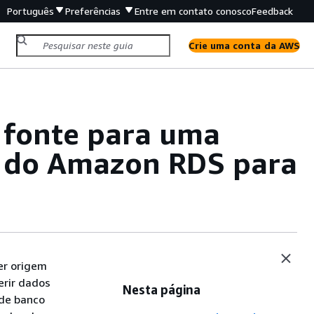
Português
Preferências
Entre em contato conosco
Feedback
Crie uma conta da AWS
 fonte para uma
s do Amazon RDS para
er origem
erir dados
Nesta página
 de banco