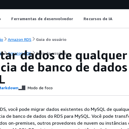
o
Ferramentas de desenvolvedor
Recursos de IA
ão
Amazon RDS
Guia do usuário
tar dados de qualquer
ão
Amazon RDS
Guia do usuário
ncia de banco de dado
L
arkdown
Modo de foco
S, você pode migrar dados existentes do MySQL de qualqu
cia de banco de dados do RDS para MySQL. Você pode transf
dos on-premises, outros provedores de nuvem ou instâncias