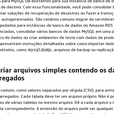
 para MySQL DB existentes para sua instância de banco de 
de destino. Com essa funcionalidade, você pode consolidar 
tar soluções de recuperação de desastres ou fazer a transi
 autogerenciados. São cenários comuns migrar de servidore
pedados para instâncias de banco de dados do Amazon RDS
nciadas, consolidar vários bancos de dados MySQL em uma ú
nco de dados ou criar ambientes de teste com dados de prod
 apresentam instruções detalhadas sobre como importar dad
métodos, como
, arquivos de backup ou replicaçã
mysqldump
Criar arquivos simples contendo os d
rregados
comum, como valores separados por vírgula (CSV), para arm
rregados. Cada tabela deve ter um arquivo próprio. Não é po
os de várias tabelas no mesmo arquivo. Dê a cada arquivo 
la correspondente. A extensão do arquivo pode ser qualquer