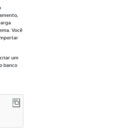
o
gamento,
carga
lema. Você
importar
criar um
o banco