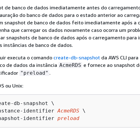
ot de banco de dados imediatamente antes do carregament
stauração do banco de dados para o estado anterior ao carre
Um snapshot de banco de dados feito imediatamente após a 
tenha que carregar os dados novamente caso ocorra um prob
r snapshots de banco de dados após o carregamento para 
s instâncias de banco de dados.
uir executa o comando
create-db-snapshot
da AWS CLI para 
co de dados da instância
e fornece ao snapshot d
AcmeRDS
tificador
.
"preload"
S ou Unix:
eate-db-snapshot \

nstance-identifier 
AcmeRDS
 \

napshot-identifier 
preload