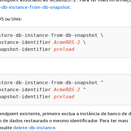
e-db-instance-from-db-snapshot
.
S ou Unix:
store-db-instance-from-db-snapshot \

nstance-identifier 
AcmeRDS-2
 \

napshot-identifier 
preload
store-db-instance-from-db-snapshot ^

nstance-identifier 
AcmeRDS-2
 ^

napshot-identifier 
preload
o endpoint existente, primeiro exclua a instância de banco de 
o de dados restaurado o mesmo identificador. Para ter mais
nsulte
delete-db-instance
.