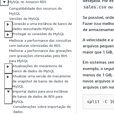
desejada. Por e
MySQL no Amazon RDS
ou
sales.csv
Compatibilidade dos recursos do
MySQL
Se possível, ord
Versões do MySQL
Fazer isso melh
Conexão a uma instância de banco de
dados executando MySQL
de armazenamen
Proteger as conexões do MySQL
A velocidade e 
Melhorar a performance das consultas
arquivos pequen
com leituras otimizadas do RDS
Melhorar a performance das gravações
maior que 1 GiB
com gravações otimizadas pelo RDS
para MySQL
Em sistemas sem
Atualizações do mecanismo de
exemplo, o segu
banco de dados do MySQL
menos de 1 GiB, 
Atualizar uma versão do mecanismo
novos arquivos 
de snapshot de banco de dados do
MySQL
arquivos com n
Importar dados para uma instância
de banco de dados do RDS para
split -C 1
MySQL.
Considerações sobre importação de
dados