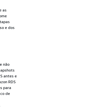
e as
tome
etapas
so e dos
s
e não
napshots
S antes e
azon RDS
s para
nco de
.