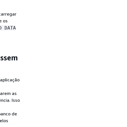
carregar
e os
D DATA
essem
aplicação
carem as
ncia. Isso
banco de
elos