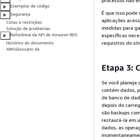
processos não e
Exemplos de código
É que isso pode 
Segurança
aplicações aces
Cotas e restrições
medidas para gar
Solução de problemas
Referência da API do Amazon RDS
específicas nec
requisitos do sit
Histórico do documento
AWSGlossário da
Etapa 3: 
Se você planeja
contém dados, p
de banco de dad
depois do carre
são backups com
restaurá-la em 
dados, as opera
momentaneamente