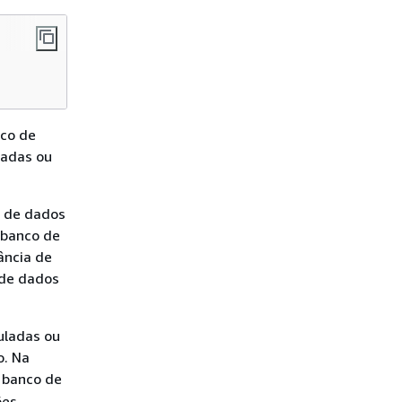
nco de
ladas ou
 de dados
 banco de
ância de
 de dados
uladas ou
o. Na
e banco de
ões,