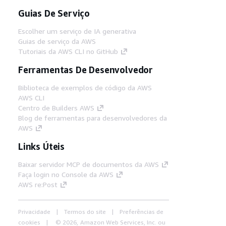
Guias De Serviço
Escolher um serviço de IA generativa
Guias de serviço da AWS
Tutoriais da AWS CLI no GitHub
Ferramentas De Desenvolvedor
Biblioteca de exemplos de código da AWS
AWS CLI
Centro de Builders AWS
Blog de ferramentas para desenvolvedores da
AWS
Links Úteis
Baixar servidor MCP de documentos da AWS
Faça login no Console da AWS
AWS re:Post
Privacidade
Termos do site
Preferências de
cookies
© 2026, Amazon Web Services, Inc. ou