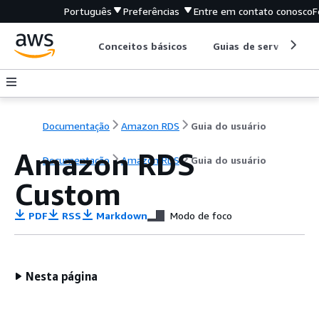
Português
Preferências
Entre em contato conosco
F
Conceitos básicos
Guias de serviço
Documentação
Amazon RDS
Guia do usuário
Amazon RDS
Documentação
Amazon RDS
Guia do usuário
Custom
PDF
RSS
Markdown
Modo de foco
Nesta página