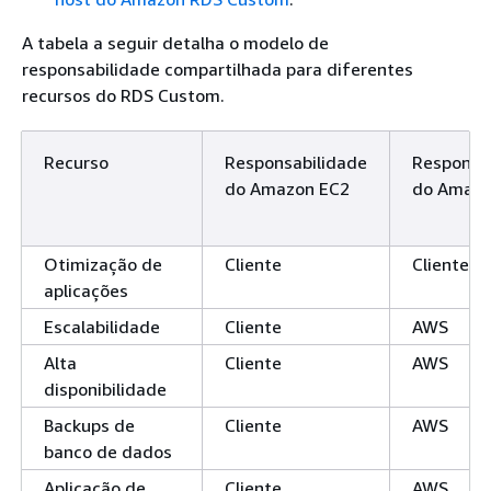
A tabela a seguir detalha o modelo de
responsabilidade compartilhada para diferentes
recursos do RDS Custom.
Recurso
Responsabilidade
Responsa
do Amazon EC2
do Amazo
Otimização de
Cliente
Cliente
aplicações
Escalabilidade
Cliente
AWS
Alta
Cliente
AWS
disponibilidade
Backups de
Cliente
AWS
banco de dados
Aplicação de
Cliente
AWS