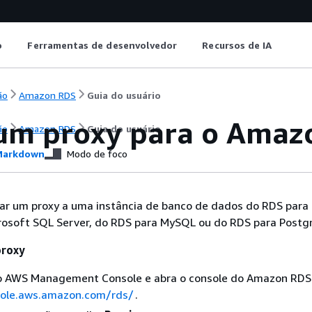
o
Ferramentas de desenvolvedor
Recursos de IA
ão
Amazon RDS
Guia do usuário
 um proxy para o
Amaz
ão
Amazon RDS
Guia do usuário
arkdown
Modo de foco
iar um proxy a uma instância de banco de dados do RDS para
rosoft SQL Server, do RDS para MySQL ou do RDS para Postg
proxy
no AWS Management Console e abra o console do Amazon RD
sole.aws.amazon.com/rds/
.