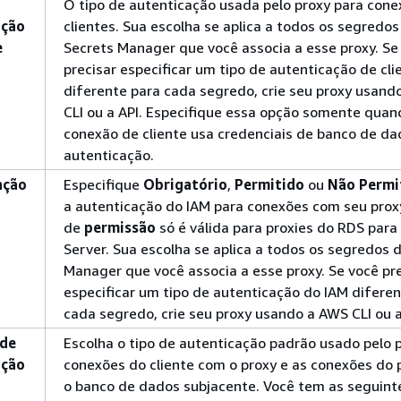
O tipo de autenticação usada pelo proxy para con
ação
clientes. Sua escolha se aplica a todos os segredos
e
Secrets Manager que você associa a esse proxy. Se
precisar especificar um tipo de autenticação de cli
diferente para cada segredo, crie seu proxy usand
CLI ou a API. Especifique essa opção somente quan
conexão de cliente usa credenciais de banco de da
autenticação.
ação
Especifique
Obrigatório
,
Permitido
ou
Não Permi
a autenticação do IAM para conexões com seu prox
de
permissão
só é válida para proxies do RDS para
Server.
Sua escolha se aplica a todos os segredos 
Manager que você associa a esse proxy. Se você pr
especificar um tipo de autenticação do IAM difere
cada segredo, crie seu proxy usando a AWS CLI ou a
de
Escolha o tipo de autenticação padrão usado pelo 
ação
conexões do cliente com o proxy e as conexões do
o banco de dados subjacente. Você tem as seguint