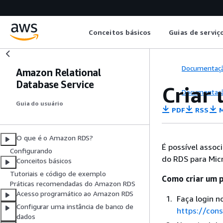
Conceitos básicos
Guias de serviç
Documentaç
Amazon Relational
Database Service
Criar
Documentaç
Guia do usuário
PDF
RSS
M
O que é o Amazon RDS?
É possível assoc
Configurando
do RDS para Mic
Conceitos básicos
Tutoriais e código de exemplo
Como criar um 
Práticas recomendadas do Amazon RDS
Acesso programático ao Amazon RDS
Faça login 
Configurar uma instância de banco de
https://con
dados