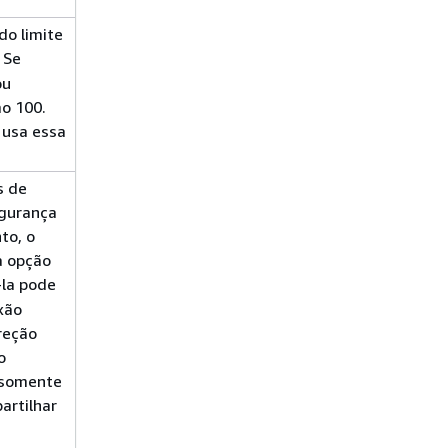
do limite
 Se
ou
mo 100.
 usa essa
s de
egurança
to, o
a opção
-la pode
xão
reção
o
o somente
artilhar