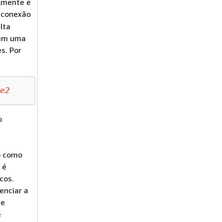
lmente é
 conexão
lta
s em uma
s. Por
e2
o
o como
 é
cos.
enciar a
de
e