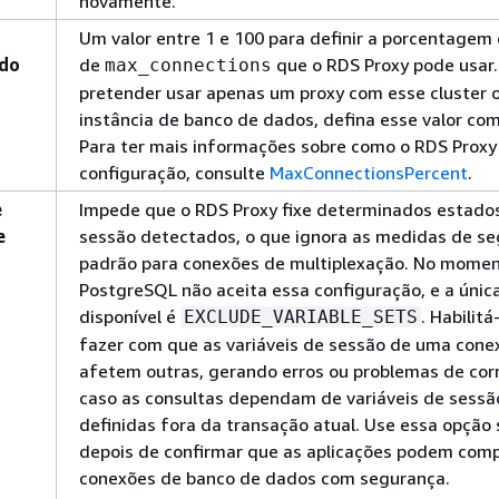
novamente.
Um valor entre 1 e 100 para definir a porcentagem 
do
de
que o RDS Proxy pode usar.
max_connections
pretender usar apenas um proxy com esse cluster 
instância de banco de dados, defina esse valor co
Para ter mais informações sobre como o RDS Proxy
configuração, consulte
MaxConnectionsPercent
.
e
Impede que o RDS Proxy fixe determinados estado
e
sessão detectados, o que ignora as medidas de s
padrão para conexões de multiplexação. No momen
PostgreSQL não aceita essa configuração, e a únic
disponível é
. Habilitá
EXCLUDE_VARIABLE_SETS
fazer com que as variáveis de sessão de uma cone
afetem outras, gerando erros ou problemas de cor
caso as consultas dependam de variáveis de sessã
definidas fora da transação atual. Use essa opçã
depois de confirmar que as aplicações podem comp
conexões de banco de dados com segurança.