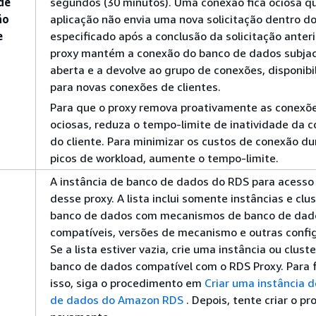
de
segundos (30 minutos). Uma conexão fica ociosa q
ão
aplicação não envia uma nova solicitação dentro d
e
especificado após a conclusão da solicitação anteri
proxy mantém a conexão do banco de dados subja
aberta e a devolve ao grupo de conexões, disponibi
para novas conexões de clientes.
Para que o proxy remova proativamente as conexõ
ociosas, reduza o tempo-limite de inatividade da 
do cliente. Para minimizar os custos de conexão d
picos de workload, aumente o tempo-limite.
A instância de banco de dados do RDS
para acesso
desse proxy. A lista inclui somente instâncias e clu
banco de dados com mecanismos de banco de dad
compatíveis, versões de mecanismo e outras confi
Se a lista estiver vazia, crie uma instância ou clust
banco de dados compatível com o RDS Proxy. Para 
isso, siga o procedimento em
Criar uma instância 
de dados do Amazon RDS
. Depois, tente criar o pr