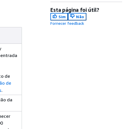
Esta página foi útil?
Sim
Não
Fornecer feedback
y
 entrada
co de
ão de
s
.
ião da
necer
00