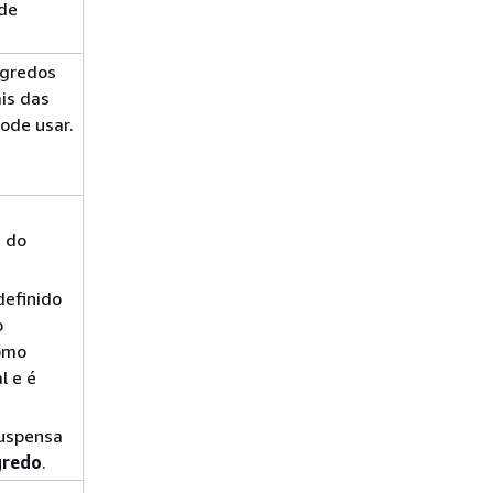
 de
egredos
is das
ode usar.
s do
definido
o
omo
l e é
suspensa
gredo
.