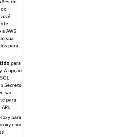
exões de
 do
 você
ente
o a AWS
do sua
dos para
tido
para
y.
A opção
 SQL
do Secrets
ecisar
nte para
 API.
proxy para
 proxy com
es