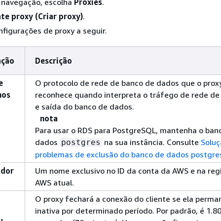
e navegação, escolha
Proxies
.
te proxy (Criar proxy)
.
nfigurações de proxy a seguir.
ação
Descrição
e
O protocolo de rede de banco de dados que o prox
mos
reconhece quando interpreta o tráfego de rede de
e saída do banco de dados.
nota
Para usar o
RDS para PostgreSQL
, mantenha o ban
dados
na sua instância. Consulte
Soluç
postgres
problemas de exclusão do banco de dados postgre
ador
Um nome exclusivo no ID da conta da AWS e na reg
AWS atual.
O proxy fechará a conexão do cliente se ela perma
inativa por determinado período. Por padrão, é 1.8