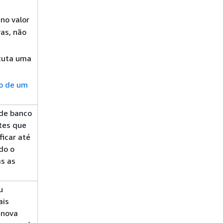
no valor
ras, não
ecuta uma
ão de um
 de banco
tes que
ficar até
do o
s as
u
ais
 nova