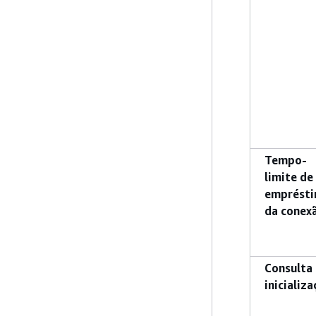
Tempo-
limite de
emprést
da conex
Consulta
inicializ