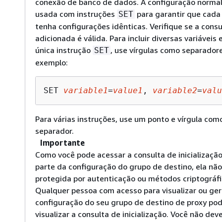
conexão de banco de dados. A configuração norma
usada com instruções
para garantir que cada
SET
tenha configurações idênticas. Verifique se a consu
adicionada é válida. Para incluir diversas variávei
única instrução
, use vírgulas como separadore
SET
exemplo:
SET 
variable1
=
value1
, 
variable2
=
valu
Para várias instruções, use um ponto e vírgula com
separador.
Importante
Como você pode acessar a consulta de inicializaçã
parte da configuração do grupo de destino, ela não
protegida por autenticação ou métodos criptográfi
Qualquer pessoa com acesso para visualizar ou ger
configuração do seu grupo de destino de proxy po
visualizar a consulta de inicialização. Você não dev