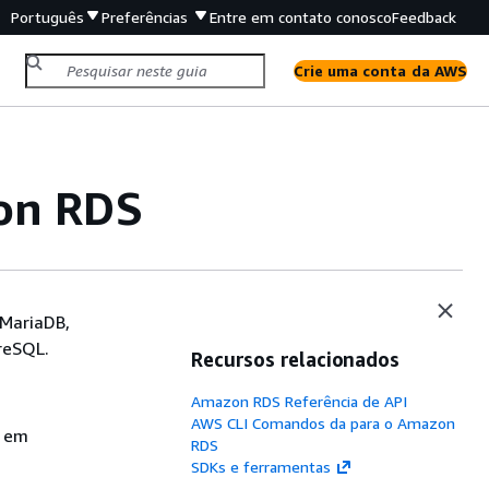
Português
Preferências
Entre em contato conosco
Feedback
Crie uma conta da AWS
on RDS
 MariaDB,
reSQL.
Recursos relacionados
Amazon RDS Referência de API
AWS CLI Comandos da para o Amazon
S em
RDS
SDKs e ferramentas