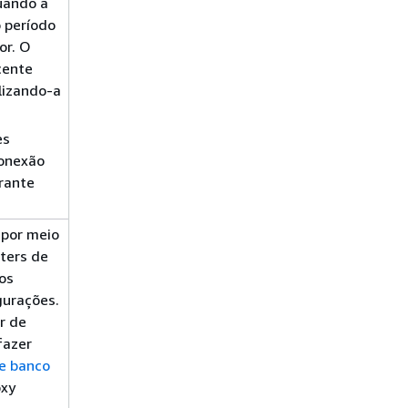
uando a
o período
or. O
cente
lizando-a
es
conexão
urante
 por meio
sters de
os
gurações.
er de
fazer
de banco
oxy