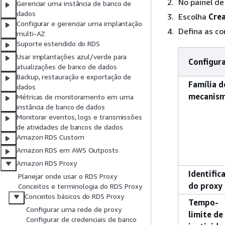
No painel d
Gerenciar uma instância de banco de
dados
Escolha
Crea
Configurar e gerenciar uma implantação
Defina as co
multi-AZ
Suporte estendido do RDS
Usar implantações azul/verde para
Configur
atualizações de banco de dados
Backup, restauração e exportação de
Família d
dados
mecanis
Métricas de monitoramento em uma
instância de banco de dados
Monitorar eventos, logs e transmissões
de atividades de bancos de dados
Amazon RDS Custom
Amazon RDS em AWS Outposts
Amazon RDS Proxy
Identific
Planejar onde usar o RDS Proxy
do proxy
Conceitos e terminologia do RDS Proxy
Conceitos básicos do RDS Proxy
Tempo-
Configurar uma rede de proxy
limite de
Configurar de credenciais de banco