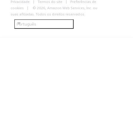
Privacidade
Termos do site
Preferências de
cookies
© 2026, Amazon Web Services, Inc. ou
suas afiliadas. Todos os direitos reservados.
Português