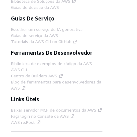
Biblioteca de Soluções da AWS
Guias de decisão da AWS
Guias De Serviço
Escolher um serviço de IA generativa
Guias de serviço da AWS
Tutoriais da AWS CLI no GitHub
Ferramentas De Desenvolvedor
Biblioteca de exemplos de código da AWS
AWS CLI
Centro de Builders AWS
Blog de ferramentas para desenvolvedores da
AWS
Links Úteis
Baixar servidor MCP de documentos da AWS
Faça login no Console da AWS
AWS re:Post