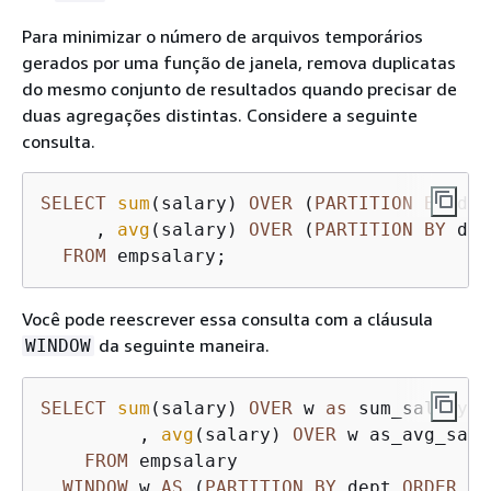
Para minimizar o número de arquivos temporários
gerados por uma função de janela, remova duplicatas
do mesmo conjunto de resultados quando precisar de
duas agregações distintas. Considere a seguinte
consulta.
SELECT
sum
(salary) 
OVER
 (
PARTITION
BY
 dep
     , 
avg
(salary) 
OVER
 (
PARTITION
BY
 dep
FROM
 empsalary;
Você pode reescrever essa consulta com a cláusula
da seguinte maneira.
WINDOW
SELECT
sum
(salary) 
OVER
 w 
as
 sum_salary

         , 
avg
(salary) 
OVER
 w as_avg_sala
FROM
 empsalary

WINDOW
 w 
AS
 (
PARTITION
BY
 dept 
ORDER
BY