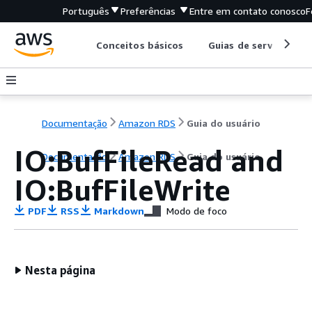
Português
Preferências
Entre em contato conosco
F
Conceitos básicos
Guias de serviço
Documentação
Amazon RDS
Guia do usuário
IO:BufFileRead and
Documentação
Amazon RDS
Guia do usuário
IO:BufFileWrite
PDF
RSS
Markdown
Modo de foco
Nesta página