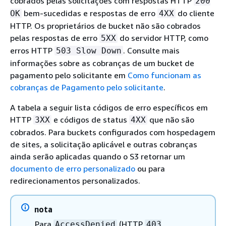
cobrados pelas solicitações com respostas HTTP
200
bem-sucedidas e respostas de erro
do cliente
OK
4XX
HTTP. Os proprietários de bucket não são cobrados
pelas respostas de erro
do servidor HTTP, como
5XX
erros HTTP
. Consulte mais
503 Slow Down
informações sobre as cobranças de um bucket de
pagamento pelo solicitante em
Como funcionam as
cobranças de Pagamento pelo solicitante
.
A tabela a seguir lista códigos de erro específicos em
HTTP
e códigos de status
que não são
3XX
4XX
cobrados. Para buckets configurados com hospedagem
de sites, a solicitação aplicável e outras cobranças
ainda serão aplicadas quando o S3 retornar um
documento de erro personalizado
ou para
redirecionamentos personalizados.
nota
Para
(HTTP
AccessDenied
403