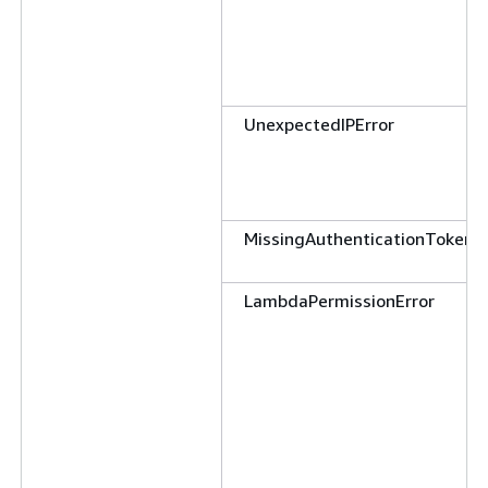
UnexpectedIPError
MissingAuthenticationToken
LambdaPermissionError