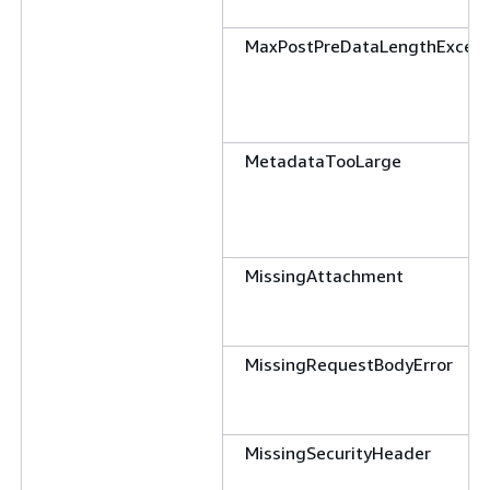
MaxPostPreDataLengthExceed
MetadataTooLarge
MissingAttachment
MissingRequestBodyError
MissingSecurityHeader