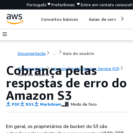
Português
Preferências
Entre em contato conosco
F
Conceitos básicos
Guias de serviço
Documentação
...
Guia do usuário
Cobrança pelas
Documentação
Amazon Simple Storage Service (S3)
Guia do usuário
respostas de erro do
Amazon S3
PDF
RSS
Markdown
Modo de foco
Em geral, os proprietários de bucket do S3 são