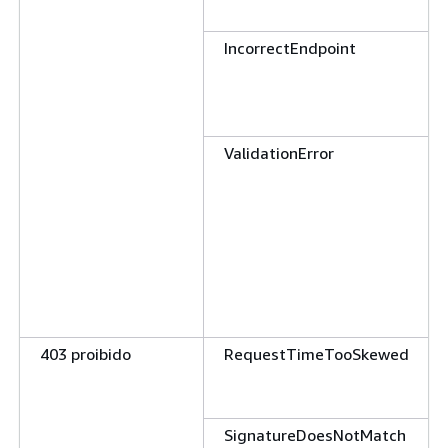
IncorrectEndpoint
ValidationError
403 proibido
RequestTimeTooSkewed
SignatureDoesNotMatch