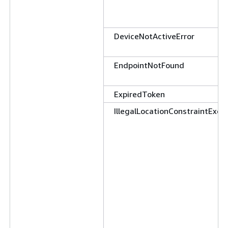
DeviceNotActiveError
EndpointNotFound
ExpiredToken
IllegalLocationConstraintExce