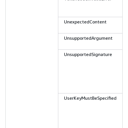
UnexpectedContent
UnsupportedArgument
UnsupportedSignature
UserKeyMustBeSpecified