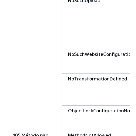
NoSuchUpload
NoSuchWebsiteConfiguration
NoTransformationDefined
ObjectLockConfigurationNotF
405 Método não
MethodNotAllowed