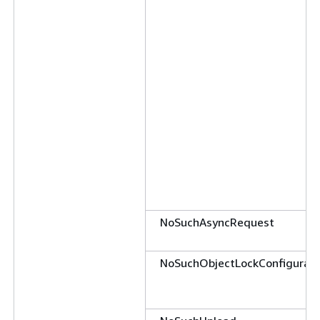
NoSuchAsyncRequest
NoSuchObjectLockConfigurati