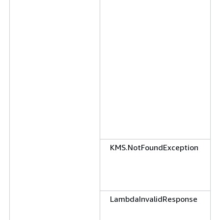
KMS.NotFoundException
LambdaInvalidResponse