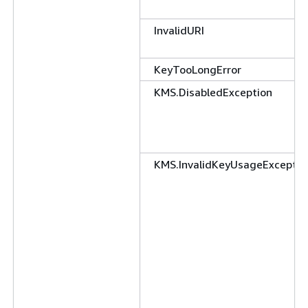
InvalidURI
KeyTooLongError
KMS.DisabledException
KMS.InvalidKeyUsageExceptio