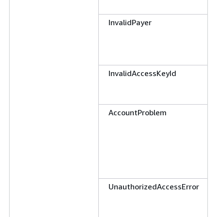
InvalidPayer
InvalidAccessKeyId
AccountProblem
UnauthorizedAccessError