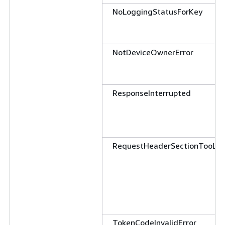
NoLoggingStatusForKey
NotDeviceOwnerError
ResponseInterrupted
RequestHeaderSectionTooLar
TokenCodeInvalidError