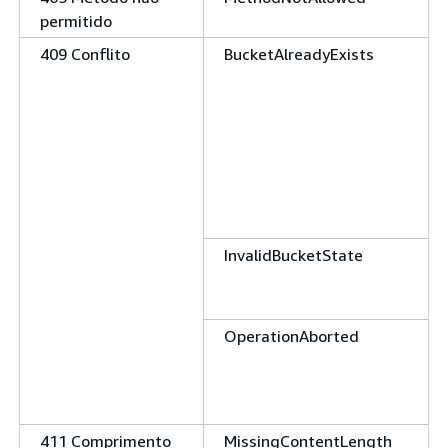
permitido
409 Conflito
BucketAlreadyExists
InvalidBucketState
OperationAborted
411 Comprimento
MissingContentLength