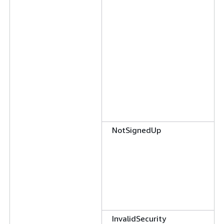
NotSignedUp
InvalidSecurity