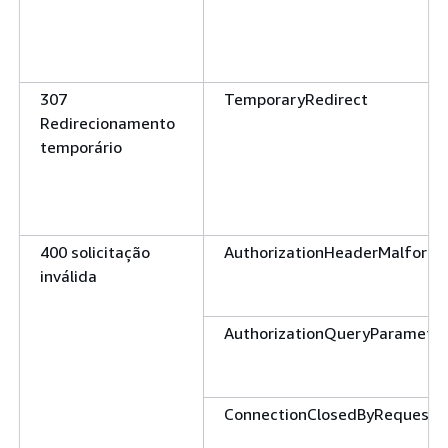
307
TemporaryRedirect
Redirecionamento
temporário
400 solicitação
AuthorizationHeaderMalform
inválida
AuthorizationQueryParameter
ConnectionClosedByRequeste