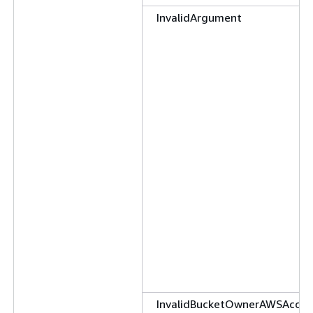
InvalidArgument
InvalidBucketOwnerAWSAccou