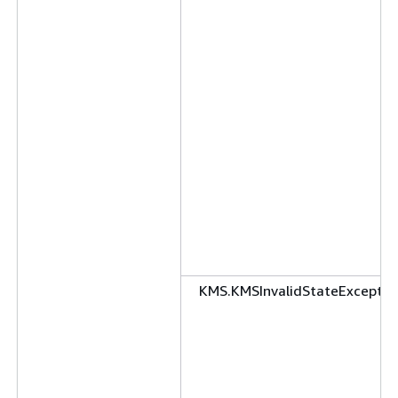
KMS.KMSInvalidStateExceptio