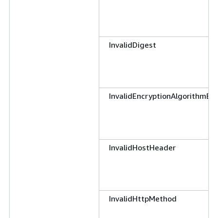
InvalidDigest
InvalidEncryptionAlgorithmErr
InvalidHostHeader
InvalidHttpMethod