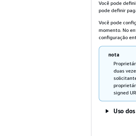
Você pode defini
pode definir pag
Você pode confi
momento. No ent
configuração ent
nota
Proprietá
duas veze
solicitant
proprietá
signed UR
Uso dos