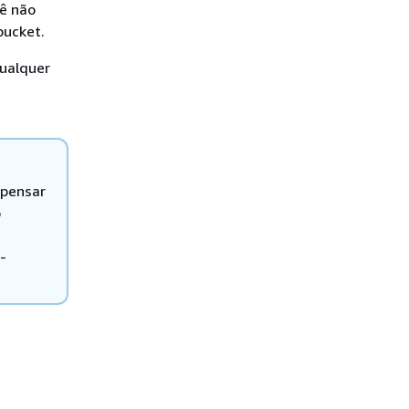
cê não
bucket.
ualquer
 pensar
o
O
-