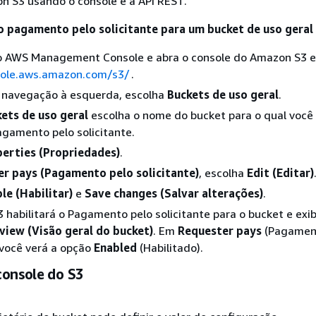
n S3 usando o console e a API REST.
o pagamento pelo solicitante para um bucket de uso geral
no AWS Management Console e abra o console do Amazon S3 
sole.aws.amazon.com/s3/
.
e navegação à esquerda, escolha
Buckets de uso geral
.
ets de uso geral
escolha o nome do bucket para o qual você
pagamento pelo solicitante.
erties (Propriedades)
.
r pays (Pagamento pelo solicitante)
, escolha
Edit (Editar)
le (Habilitar)
e
Save changes (Salvar alterações)
.
habilitará o Pagamento pelo solicitante para o bucket e exib
view (Visão geral do bucket)
. Em
Requester pays
(Pagamen
, você verá a opção
Enabled
(Habilitado).
console do S3