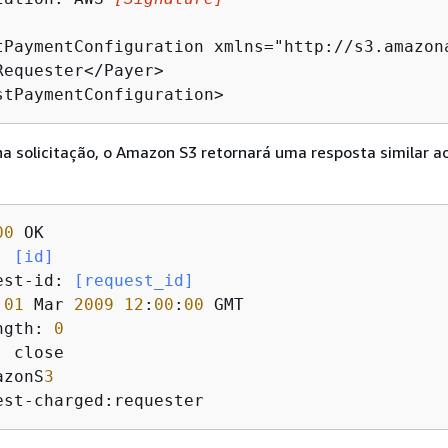
tPaymentConfiguration xmlns="http://s3.amazona
Requester</Payer>

stPaymentConfiguration>
na solicitação, o Amazon S3 retornará uma resposta similar a
00
:
 [id]
est-id:
 [request_id]
 
01
 Mar 
2009
12
:
00
:
00
ngth: 
0
azonS
3
est-charged:requester