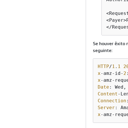
<Reques
<Payer>
</Reque
Se houver êxito 
seguinte:
HTTP
/
1
.
1
2
x
-amz-id-
2
x
-amz-requ
Date
: Wed,
Content
-Le
Connection
Server
: Am
x
-amz-requ