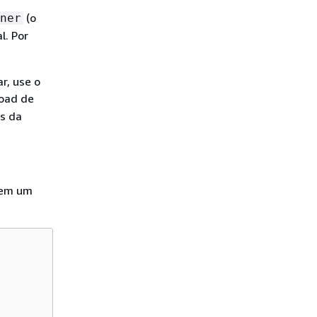
(o
ner
l. Por
r, use o
load de
s da
em um