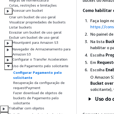
bucket do Amazo
Regras de nomenclatura
Cotas, restrições e limitações
Como habilitar 
Acessar um bucket
Criar um bucket de uso geral
Faça login 
Visualizar propriedades de buckets
https://con
Listar buckets
Esvaziar um bucket de uso geral
No painel d
Excluir um bucket de uso geral
Na lista
Buck
Mountpoint para Amazon S3
habilitar o 
Navegador de Armazenamento para
Amazon S3
Escolha
Prop
Configurar o Transfer Acceleration
Em
Requeste
Uso de Pagamento pelo solicitante
Escolha
Enab
Configurar Pagamento pelo
O Amazon S3 
solicitante
Recuperação da configuração de
Bucket over
requestPayment
solicitante)
Fazer download de objetos de
buckets de Pagamento pelo
Uso do 
solicitante
Trabalhar com objetos