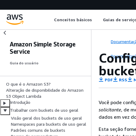
Conceitos básicos
Guias de serviç
Documentaç
Amazon Simple Storage
Service
Confi
Documentaç
Guia do usuário
bucke
PDF
RSS
M
O que é o Amazon S3?
Alteração de disponibilidade do Amazon
S3 Object Lambda
Você pode confi
Introdução
solicitante
, de m
Trabalhar com buckets de uso geral
dados em vez do 
Visão geral dos buckets de uso geral
Namespaces para buckets de uso geral
Esta seção forn
Padrões comuns de buckets