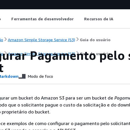
o
Ferramentas de desenvolvedor
Recursos de IA
ão
Amazon Simple Storage Service (S3)
Guia do usuário
gurar Pagamento pelo 
ão
Amazon Simple Storage Service (S3)
Guia do usuário
t
arkdown
Modo de foco
gurar um bucket do Amazon S3 para ser um bucket de
Pagame
odo que o solicitante pague o custo da solicitação e do down
proprietário do bucket.
ece exemplos de como configurar o pagamento pelo solicita