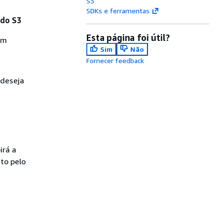
S3
SDKs e ferramentas
 do S3
Esta página foi útil?
em
Sim
Não
Fornecer feedback
 deseja
.
irá a
to pelo