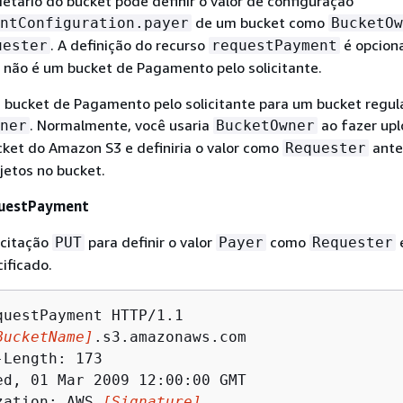
etário do bucket pode definir o valor de configuração
de um bucket como
ntConfiguration.payer
BucketOw
. A definição do recurso
é opciona
uester
requestPayment
 não é um bucket de Pagamento pelo solicitante.
 bucket de Pagamento pelo solicitante para um bucket regula
. Normalmente, você usaria
ao fazer up
ner
BucketOwner
ket do Amazon S3 e definiria o valor como
ante
Requester
jetos no bucket.
equestPayment
icitação
para definir o valor
como
PUT
Payer
Requester
ificado.
questPayment HTTP/1.1

BucketName]
.s3.amazonaws.com

Length: 173

ed, 01 Mar 2009 12:00:00 GMT

zation: AWS 
[Signature]