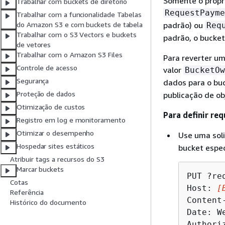
Somente o propri
Trabalhar com buckets de diretório
RequestPayme
Trabalhar com a funcionalidade Tabelas
padrão) ou
do Amazon S3 e com buckets de tabela
Req
Trabalhar com o S3 Vectors e buckets
padrão, o bucket
de vetores
Trabalhar com o Amazon S3 Files
Para reverter um
Controle de acesso
valor
BucketOw
Segurança
dados para o buc
Proteção de dados
publicação de ob
Otimização de custos
Para definir r
Registro em log e monitoramento
Otimizar o desempenho
Use uma sol
Hospedar sites estáticos
bucket espec
Atribuir tags a recursos do S3
Marcar buckets
PUT ?re
Cotas
Host: 
[
Referência
Content-
Histórico do documento
Date: W
Authori