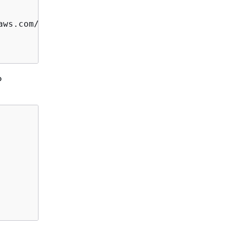
ws.com/doc/2006-03-01/">

o