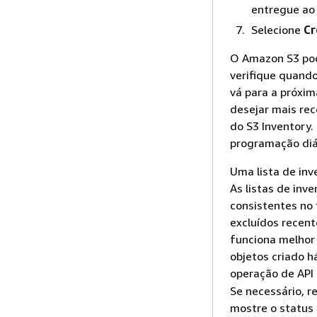
entregue ao
Selecione
Cr
O Amazon S3 pode
verifique quando
vá para a próxim
desejar mais rec
do S3 Inventory.
programação diá
Uma lista de inv
As listas de inv
consistentes no f
excluídos recen
funciona melhor
objetos criado h
operação de API
Se necessário, r
mostre o status 