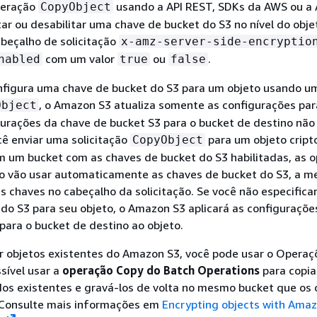
peração
usando a API REST, SDKs da AWS ou a 
CopyObject
tar ou desabilitar uma chave de bucket do S3 no nível do obje
beçalho de solicitação
x-amz-server-side-encryptio
com um valor
ou
.
nabled
true
false
figura uma chave de bucket do S3 para um objeto usando u
, o Amazon S3 atualiza somente as configurações par
Object
gurações da chave de bucket S3 para o bucket de destino não
cê enviar uma solicitação
para um objeto crip
CopyObject
 um bucket com as chaves de bucket do S3 habilitadas, as 
eto vão usar automaticamente as chaves de bucket do S3, a 
as chaves no cabeçalho da solicitação. Se você não especifica
do S3 para seu objeto, o Amazon S3 aplicará as configuraçõe
para o bucket de destino ao objeto.
ar objetos existentes do Amazon S3, você pode usar o Opera
ssível usar a
operação Copy do Batch Operations
para copia
os existentes e gravá-los de volta no mesmo bucket que os 
 Consulte mais informações em
Encrypting objects with Ama