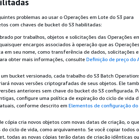
ilitadas
guintes problemas ao usar o Operações em Lote do S3 para
etos com chaves de bucket do S3 habilitadas:
brado por trabalhos, objetos e solicitações das Operações e
 quaisquer encargos associados à operação que as Operaçõe
a em seu nome, como transferência de dados, solicitações e
ara obter mais informações, consulte
Definição de preço do
 um bucket versionado, cada trabalho do S3 Batch Operation
iará novas versões criptografadas de seus objetos. Ele tam
rsões anteriores sem chave do bucket do S3 configurada. Pa
ntigas, configure uma política de expiração do ciclo de vida 
 atuais, conforme descrito em
Elementos de configuração do 
e cópia cria novos objetos com novas datas de criação, o qu
 do ciclo de vida, como arquivamento. Se você copiar todos o
t, todas as novas cópias terão datas de criação idênticas o