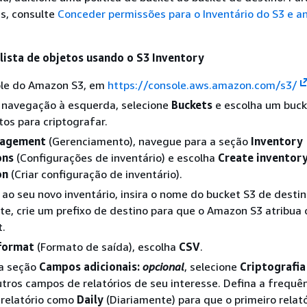
s, consulte
Conceder permissões para o Inventário do S3 e an
lista de objetos usando o S3 Inventory
ole do Amazon S3, em
https://console.aws.amazon.com/s3/
e navegação à esquerda, selecione
Buckets
e escolha um buck
os para criptografar.
agement
(Gerenciamento), navegue para a seção
Inventory
ons
(Configurações de inventário) e escolha
Create inventor
on
(Criar configuração de inventário).
o seu novo inventário, insira o nome do bucket S3 de destin
e, crie um prefixo de destino para que o Amazon S3 atribua 
t.
format
(Formato de saída), escolha
CSV
.
Na seção
Campos adicionais:
opcional
, selecione
Criptografia
tros campos de relatórios de seu interesse. Defina a frequê
 relatório como
Daily
(Diariamente) para que o primeiro relató