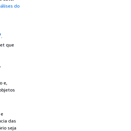
álises do
.
et que
y
o e,
objetos
e
ncia das
rio seja