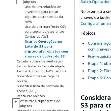
Batch Operation
objetos
Uso de um relatório de
No exemplo a se
inventário para copiar
objetos entre Contas da
chaves de bucket
AWS
Configurar uma c
Uso de um manifesto CSV
para copiar objetos entre
Tópicos
Contas da AWS
Usar as Operações em
Consideraçõe
Lote do S3 para
com chaves d
criptografar objetos com
Pré-requisit
chaves de bucket do S3
Calcular somas de verificação
Etapa 1: obt
Excluir todas as tags de objeto
Etapa 2: Filt
Invocar função do AWS Lambda
Substituir todas as tags de
Etapa 3: Con
objeto
Substituir lista de controle de
acesso (ACL)
Considera
Restaurar objetos
Atualizar a criptografia de
S3 para c
objetos
Retenção do Bloqueio de objetos