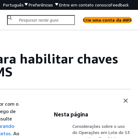
Português
Preferências
Entre em contato conosco
Feedback
Crie uma conta da AWS
ra habilitar chaves
MS
or com o
fego de
Nesta página
nsulte
urando
Considerações sobre o uso
do Operações em Lote do S3
jetos
. Ao