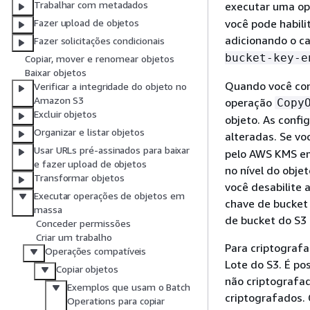
Trabalhar com metadados
executar uma o
você pode habili
Fazer upload de objetos
adicionando o ca
Fazer solicitações condicionais
bucket-key-e
Copiar, mover e renomear objetos
Baixar objetos
Quando você con
Verificar a integridade do objeto no
Amazon S3
operação
Copy
Excluir objetos
objeto. As confi
Organizar e listar objetos
alteradas. Se vo
Usar URLs pré-assinados para baixar
pelo AWS KMS em
e fazer upload de objetos
no nível do obj
Transformar objetos
você desabilite 
Executar operações de objetos em
chave de bucket 
massa
de bucket do S3 
Conceder permissões
Criar um trabalho
Para criptograf
Operações compatíveis
Lote do S3. É po
Copiar objetos
não criptografad
Exemplos que usam o Batch
criptografados.
Operations para copiar