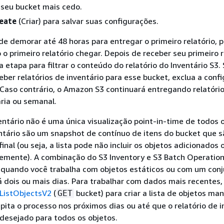
 seu bucket mais cedo.
eate
(Criar) para salvar suas configurações.
 demorar até 48 horas para entregar o primeiro relatório, p
 o primeiro relatório chegar. Depois de receber seu primeiro r
a etapa para filtrar o conteúdo do relatório do Inventário S3.
eber relatórios de inventário para esse bucket, exclua a conf
 Caso contrário, o Amazon S3 continuará entregando relatór
ria ou semanal.
entário não é uma única visualização point-in-time de todos o
entário são um snapshot de contínuo de itens do bucket que s
inal (ou seja, a lista pode não incluir os objetos adicionados 
temente). A combinação do S3 Inventory e S3 Batch Operatio
 quando você trabalha com objetos estáticos ou com um con
á dois ou mais dias. Para trabalhar com dados mais recentes,
ListObjectsV2
(
bucket) para criar a lista de objetos ma
GET
epita o processo nos próximos dias ou até que o relatório de i
desejado para todos os objetos.