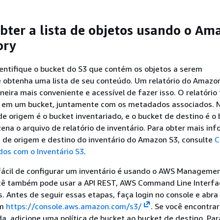
obter a lista de objetos usando o Am
ory
entifique o bucket do S3 que contém os objetos a serem
e obtenha uma lista de seu conteúdo. Um relatório do Amazo
neira mais conveniente e acessível de fazer isso. O relatório
os em um bucket, juntamente com os metadados associados. 
de origem é o bucket inventariado, e o bucket de destino é o
na o arquivo de relatório de inventário. Para obter mais in
 de origem e destino do inventário do Amazon S3, consulte
C
dos com o Inventário S3
.
fácil de configurar um inventário é usando o AWS Manageme
cê também pode usar a API REST, AWS Command Line Interf
. Antes de seguir essas etapas, faça login no console e abra
em
https://console.aws.amazon.com/s3/
. Se você encontrar
, adicione uma política de bucket ao bucket de destino. Par