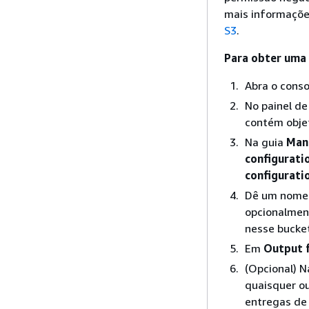
mais informaçõe
S3
.
Para obter uma 
Abra o cons
No painel d
contém objet
Na guia
Man
configurati
configurati
Dê um nome a
opcionalment
nesse bucke
Em
Output 
(Opcional) 
quaisquer ou
entregas de