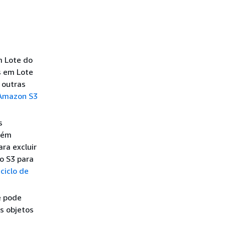
m Lote do
s em Lote
 outras
 Amazon S3
s
bém
ra excluir
do S3 para
ciclo de
e pode
s objetos
u