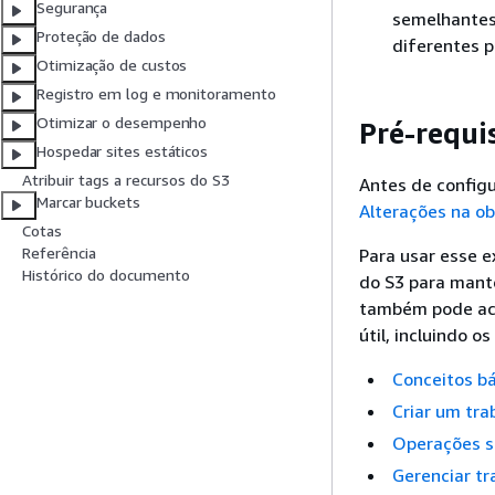
Segurança
semelhantes.
Proteção de dados
diferentes p
Otimização de custos
Registro em log e monitoramento
Otimizar o desempenho
Pré-requi
Hospedar sites estáticos
Atribuir tags a recursos do S3
Antes de configu
Marcar buckets
Alterações na ob
Cotas
Referência
Para usar esse 
Histórico do documento
do S3 para mante
também pode ach
útil, incluindo o
Conceitos bá
Criar um tra
Operações s
Gerenciar tr