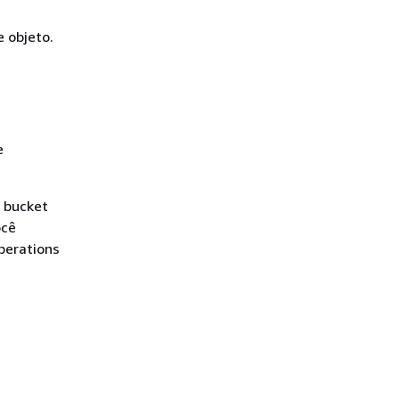
 objeto.
e
 bucket
ocê
perations