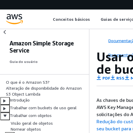
Conceitos básicos
Guias de serviç
Documentaç
Amazon Simple Storage
Service
Usar 
Documentaç
Guia do usuário
de bu
PDF
RSS
M
O que é o Amazon S3?
Alteração de disponibilidade do Amazon
S3 Object Lambda
As chaves de buc
Introdução
AWS Key Managem
Trabalhar com buckets de uso geral
solicitações do
Trabalhar com objetos
Redução do cust
Visão geral de objetos
seu bucket para
Nomear objetos