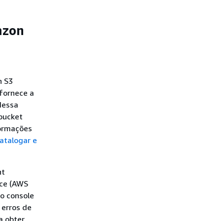
azon
n S3
 fornece a
Nessa
 bucket
formações
atalogar e
nt
ace (AWS
 o console
 erros de
a obter