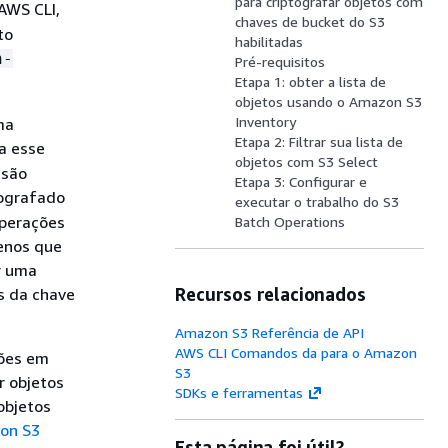
para criptografar objetos com
AWS CLI,
chaves de bucket do S3
to
habilitadas
n-
Pré-requisitos
Etapa 1: obter a lista de
objetos usando o Amazon S3
Inventory
ma
Etapa 2: Filtrar sua lista de
a esse
objetos com S3 Select
 são
Etapa 3: Configurar e
tografado
executar o trabalho do S3
operações
Batch Operations
menos que
r uma
Recursos relacionados
s da chave
Amazon S3 Referência de API
AWS CLI Comandos da para o Amazon
ções em
S3
r objetos
SDKs e ferramentas
objetos
zon S3
Esta página foi útil?