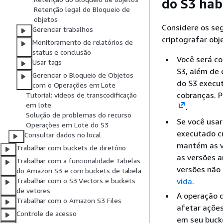
do S3 hab
Retenção legal do Bloqueio de
objetos
Considere os se
Gerenciar trabalhos
criptografar obj
Monitoramento de relatórios de
status e conclusão
Você será co
Usar tags
S3, além de
Gerenciar o Bloqueio de Objetos
do S3 execut
com o Operações em Lote
cobranças. P
Tutorial: vídeos de transcodificação
em lote
.
Solução de problemas do recurso
Se você usar
Operações em Lote do S3
executado cr
Consultar dados no local
mantém as ve
Trabalhar com buckets de diretório
as versões a
Trabalhar com a funcionalidade Tabelas
versões não
do Amazon S3 e com buckets de tabela
vida
.
Trabalhar com o S3 Vectors e buckets
de vetores
A operação d
Trabalhar com o Amazon S3 Files
afetar ações
Controle de acesso
em seu bucke