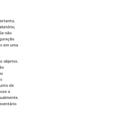
ortanto,
elatório,
 Se não
iguração
ios em uma
s objetos.
ão
ou
ns
junto de
 use a
nualmente.
nventário