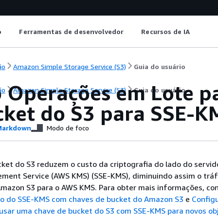
o
Ferramentas de desenvolvedor
Recursos de IA
ão
Amazon Simple Storage Service (S3)
Guia do usuário
o Operações em Lote pa
ão
Amazon Simple Storage Service (S3)
Guia do usuário
cket do S3 para SSE-K
arkdown
Modo de foco
ket do S3 reduzem o custo da criptografia do lado do servid
ent Service (AWS KMS) (SSE-KMS), diminuindo assim o trá
 Amazon S3 para o AWS KMS. Para obter mais informações, co
o do SSE-KMS com chaves de bucket do Amazon S3
e
Config
 usar uma chave de bucket do S3 com SSE-KMS para novos ob