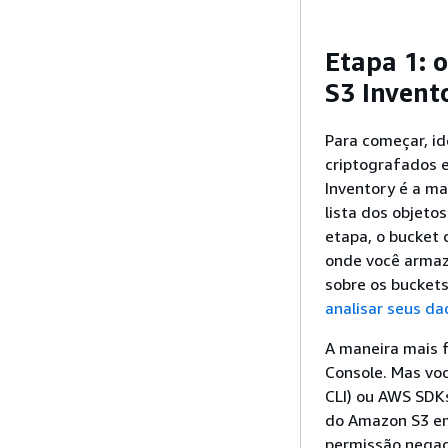
Etapa 1: 
S3 Invent
Para começar, id
criptografados 
Inventory é a ma
lista dos objet
etapa, o bucket 
onde você armaze
sobre os buckets
analisar seus da
A maneira mais 
Console. Mas vo
CLI) ou AWS SDKs
do Amazon S3 
permissão negada