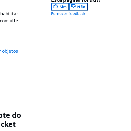
Sim
Não
abilitar
Fornecer feedback
 consulte
r objetos
ote do
ucket