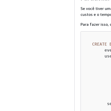
Se você tiver um
custos e o temp
Para fazer isso,
CREATE
        ev
        us
           
          
           
          
          
          
          
         s
          