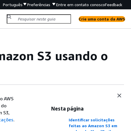
Português
Preferências
Entre em contato conosco
Feedback
Crie uma conta da AWS
 Amazon S3 usando o
do AWS
s do
Nesta página
n S3,
itações
.
Identificar solicitações
feitas ao Amazon S3 em