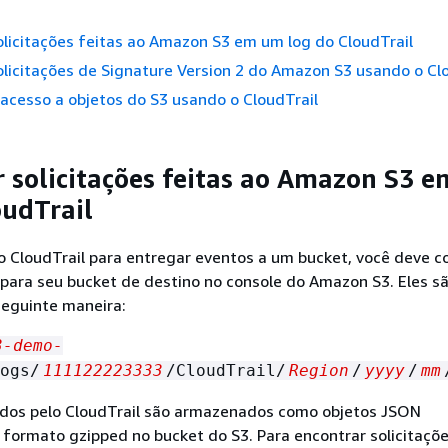
solicitações feitas ao Amazon S3 em um log do CloudTrail
solicitações de Signature Version 2 do Amazon S3 usando o Cl
o acesso a objetos do S3 usando o CloudTrail
ar solicitações feitas ao Amazon S3 
oudTrail
o CloudTrail para entregar eventos a um bucket, você deve 
 para seu bucket de destino no console do Amazon S3. Eles s
eguinte maneira:
3-demo-
ogs/
111122223333
/CloudTrail/
Region
/
yyyy
/
mm
ados pelo CloudTrail são armazenados como objetos JSON
formato gzipped no bucket do S3. Para encontrar solicitaçõ