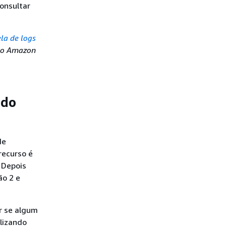
onsultar
ela de logs
do Amazon
 do
de
recurso é
 Depois
ão 2 e
r se algum
alizando