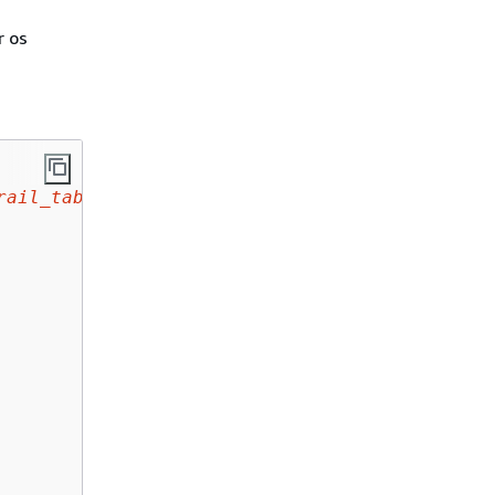
r os
rail_table
_partitioned(
