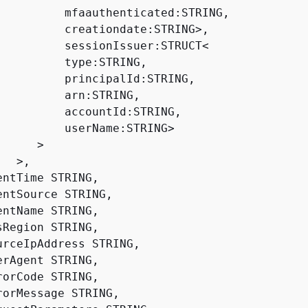
          mfaauthenticated:STRING,

          creationdate:STRING
>
,

          sessionIssuer:STRUCT
<
          type:STRING,

          principalId:STRING,

          arn:STRING,

          accountId:STRING,

          userName:STRING
>
>
>
,

ntTime STRING,

entSource STRING,

ntName STRING,

Region STRING,

urceIpAddress STRING,

rAgent STRING,

orCode STRING,

rorMessage STRING,
