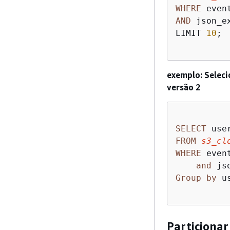
WHERE
 even
AND
 json_e
LIMIT 
10
;

exemplo: Seleci
versão 2
SELECT
 use
FROM
s3_cl
WHERE
 even
and
 js
Group
by
 u
Particionar