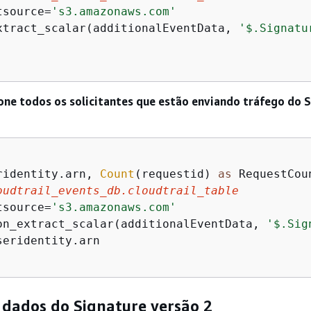
tsource
=
's3.amazonaws.com'
xtract_scalar(additionalEventData, 
'$.Signatu
one todos os solicitantes que estão enviando tráfego do 
ridentity.arn, 
Count
(requestid) 
as
oudtrail_events_db.cloudtrail_table
tsource
=
's3.amazonaws.com'
on_extract_scalar(additionalEventData, 
'$.Sig
seridentity.arn

 dados do Signature versão 2