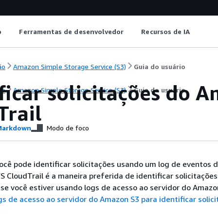
o
Ferramentas de desenvolvedor
Recursos de IA
ão
Amazon Simple Storage Service (S3)
Guia do usuário
ficar solicitações do
ão
Amazon Simple Storage Service (S3)
Guia do usuário
Trail
arkdown
Modo de foco
ocê pode identificar solicitações usando um log de eventos 
S CloudTrail é a maneira preferida de identificar solicitaçõe
se você estiver usando logs de acesso ao servidor do Amazo
gs de acesso ao servidor do Amazon S3 para identificar solic