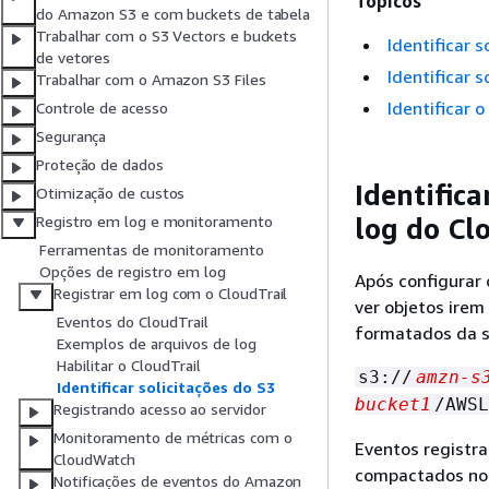
Tópicos
do Amazon S3 e com buckets de tabela
Trabalhar com o S3 Vectors e buckets
Identificar 
de vetores
Identificar 
Trabalhar com o Amazon S3 Files
Identificar 
Controle de acesso
Segurança
Proteção de dados
Identific
Otimização de custos
log do Cl
Registro em log e monitoramento
Ferramentas de monitoramento
Opções de registro em log
Após configurar 
Registrar em log com o CloudTrail
ver objetos irem
Eventos do CloudTrail
formatados da s
Exemplos de arquivos de log
Habilitar o CloudTrail
s3://
amzn-s
Identificar solicitações do S3
bucket1
/AWSL
Registrando acesso ao servidor
Monitoramento de métricas com o
Eventos registr
CloudWatch
compactados no 
Notificações de eventos do Amazon