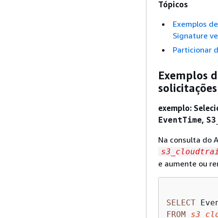
Tópicos
Exemplos de 
Signature ve
Particionar 
Exemplos de
solicitaçõe
exemplo: Seleci
,
EventTime
S3
Na consulta do A
s3_cloudtra
e aumente ou re
SELECT
 Eve
FROM
s3_cl