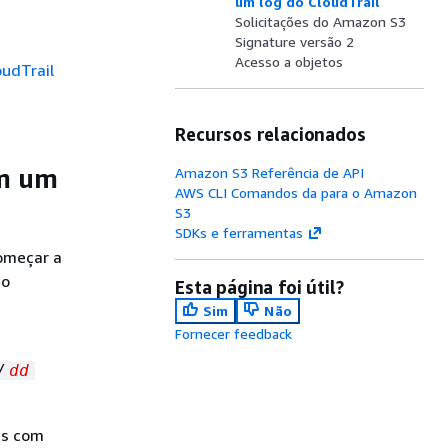
um log do CloudTrail
Solicitações do Amazon S3
Signature versão 2
Acesso a objetos
oudTrail
Recursos relacionados
em um
Amazon S3 Referência de API
AWS CLI Comandos da para o Amazon
S3
SDKs e ferramentas
começar a
ão
Esta página foi útil?
Sim
Não
Fornecer feedback
/
dd
es com