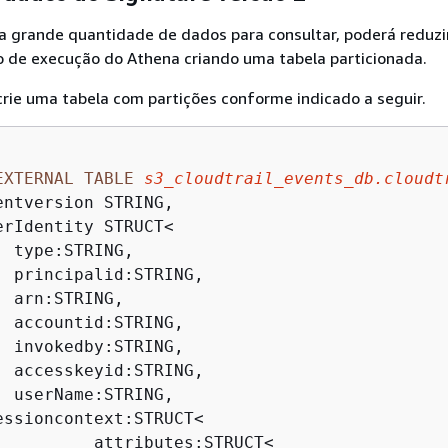
a grande quantidade de dados para consultar, poderá reduzi
o de execução do Athena criando uma tabela particionada.
 crie uma tabela com partições conforme indicado a seguir.
EXTERNAL
TABLE
s3_cloudtrail_events_db.cloudt
entversion STRING,

erIdentity STRUCT
<
 type:STRING,

  principalid:STRING,

 arn:STRING,

  accountid:STRING,

  invokedby:STRING,

  accesskeyid:STRING,

  userName:STRING,

essioncontext:STRUCT
<
          attributes:STRUCT
<