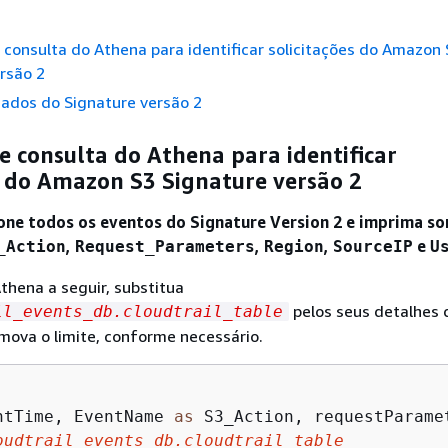
consulta do Athena para identificar solicitações do Amazon 
rsão 2
dados do Signature versão 2
 consulta do Athena para identificar
s do Amazon S3 Signature versão 2
one todos os eventos do Signature Version 2 e imprima s
,
,
,
e
_Action
Request_Parameters
Region
SourceIP
U
thena a seguir, substitua
pelos seus detalhes 
il_events_db.cloudtrail_table
mova o limite, conforme necessário.
ntTime, EventName 
as
 S3_Action, requestParame
oudtrail_events_db.cloudtrail_table