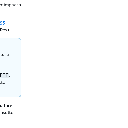
er impacto
 S3
Post.
atura
,
ETE
stá
nature
onsulte