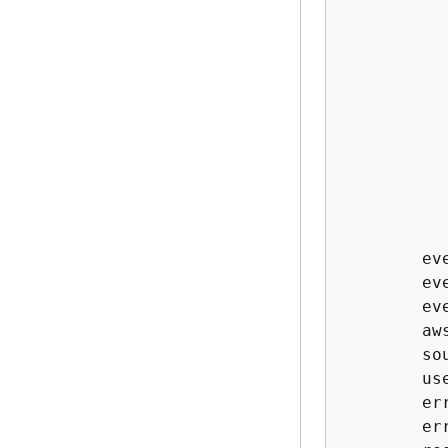
          
          
          
          
          
          
          
          
        eve
        ev
        eve
        aws
        so
        use
        err
        er