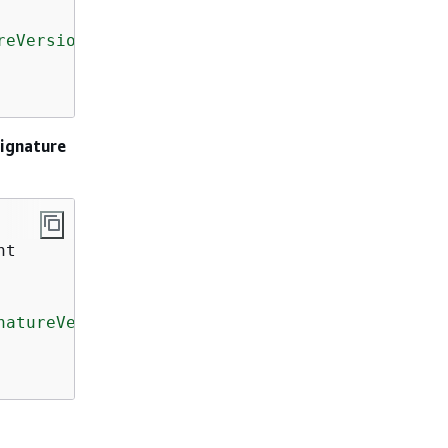
reVersion'
)
=
'SigV2'
Signature
natureVersion'
)
=
'SigV2'