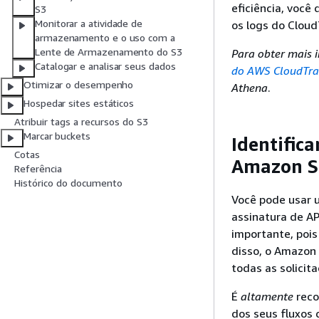
eficiência, você
S3
Monitorar a atividade de
os logs do CloudT
armazenamento e o uso com a
Lente de Armazenamento do S3
Para obter mais 
Catalogar e analisar seus dados
do AWS CloudTrai
Otimizar o desempenho
Athena
.
Hospedar sites estáticos
Atribuir tags a recursos do S3
Marcar buckets
Identifica
Cotas
Amazon S3
Referência
Histórico do documento
Você pode usar u
assinatura de AP
importante, pois
disso, o Amazon 
todas as solicit
É
altamente
reco
dos seus fluxos 