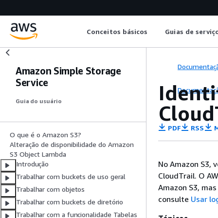
Conceitos básicos
Guias de serviç
Documentaç
Amazon Simple Storage
Service
Identi
Documentaç
Guia do usuário
Cloud
PDF
RSS
M
O que é o Amazon S3?
Alteração de disponibilidade do Amazon
S3 Object Lambda
No Amazon S3, v
Introdução
CloudTrail. O AW
Trabalhar com buckets de uso geral
Amazon S3, mas 
Trabalhar com objetos
consulte
Usar lo
Trabalhar com buckets de diretório
Trabalhar com a funcionalidade Tabelas