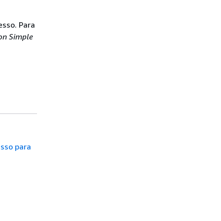
esso. Para
on Simple
esso para