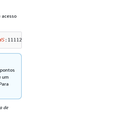
e acesso
WS
:111122223333:accesspoint/
my-access-point
 -
 pontos
e um
 Para
a de