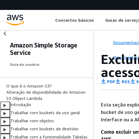
Conceitos básicos
Guias de serviç
Documentaç
Amazon Simple Storage
Service
Exclu
Documentaç
Guia do usuário
acess
PDF
RSS
M
O que é o Amazon S3?
Alteração de disponibilidade do Amazon
S3 Object Lambda
Esta seção expl
Introdução
bucket de uso 
Trabalhar com buckets de uso geral
Interface ou a A
Trabalhar com objetos
Trabalhar com buckets de diretório
Como excluir um
Trabalhar com a funcionalidade Tabelas