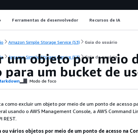
o
Ferramentas de desenvolvedor
Recursos de IA
ão
Amazon Simple Storage Service (S3)
Guia do usuário
ir um objeto por meio 
ão
Amazon Simple Storage Service (S3)
Guia do usuário
o para um bucket de us
arkdown
Modo de foco
ica como excluir um objeto por meio de um ponto de acesso p
geral usando o AWS Management Console, a AWS Command Li
PI REST.
 ou vários objetos por meio de um ponto de acesso na Co