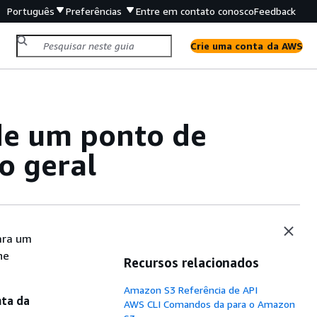
Português
Preferências
Entre em contato conosco
Feedback
Crie uma conta da AWS
de um ponto de
o geral
ara um
ne
Recursos relacionados
Amazon S3 Referência de API
nta da
AWS CLI Comandos da para o Amazon