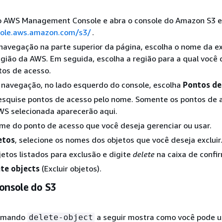
no AWS Management Console e abra o console do Amazon S3 
sole.aws.amazon.com/s3/
.
navegação na parte superior da página, escolha o nome da ex
ião da AWS. Em seguida, escolha a região para a qual você 
ntos de acesso.
 navegação, no lado esquerdo do console, escolha
Pontos de
Pesquise pontos de acesso pelo nome. Somente os pontos de 
WS selecionada aparecerão aqui.
me do ponto de acesso que você deseja gerenciar ou usar.
etos
, selecione os nomes dos objetos que você deseja excluir
jetos listados para exclusão e digite
delete
na caixa de confi
te objects
(Excluir objetos).
console do S3
comando
a seguir mostra como você pode u
delete-object