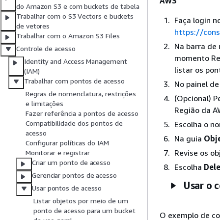
AWS
do Amazon S3 e com buckets de tabela
Trabalhar com o S3 Vectors e buckets
Faça login 
de vetores
https://con
Trabalhar com o Amazon S3 Files
Na barra de 
Controle de acesso
momento Reg
Identity and Access Management
listar os po
(IAM)
Trabalhar com pontos de acesso
No painel de
Regras de nomenclatura, restrições
(Opcional) 
e limitações
Região da A
Fazer referência a pontos de acesso
Compatibilidade dos pontos de
Escolha o no
acesso
Na guia
Obj
Configurar políticas do IAM
Revise os ob
Monitorar e registrar
Criar um ponto de acesso
Escolha
Dele
Gerenciar pontos de acesso
Usar o 
Usar pontos de acesso
Listar objetos por meio de um
ponto de acesso para um bucket
O exemplo de 