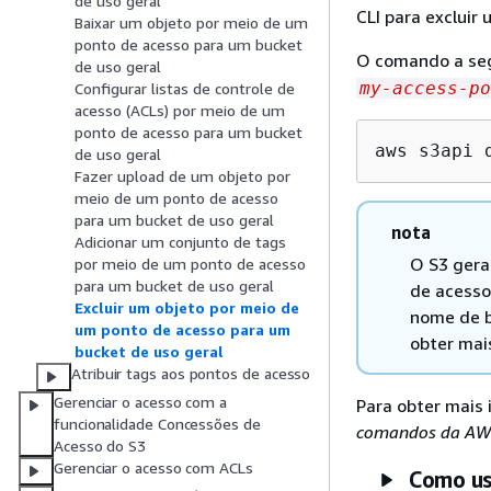
de uso geral
CLI para excluir
Baixar um objeto por meio de um
ponto de acesso para um bucket
O comando a seg
de uso geral
my-access-po
Configurar listas de controle de
acesso (ACLs) por meio de um
ponto de acesso para um bucket
aws s3api 
de uso geral
Fazer upload de um objeto por
meio de um ponto de acesso
para um bucket de uso geral
nota
Adicionar um conjunto de tags
O S3 gera
por meio de um ponto de acesso
para um bucket de uso geral
de acesso
Excluir um objeto por meio de
nome de b
um ponto de acesso para um
obter mai
bucket de uso geral
Atribuir tags aos pontos de acesso
Gerenciar o acesso com a
Para obter mais
funcionalidade Concessões de
comandos da AW
Acesso do S3
Gerenciar o acesso com ACLs
Como us