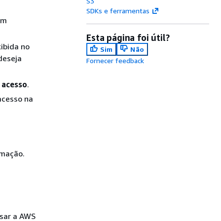
S3
SDKs e ferramentas
em
Esta página foi útil?
ibida no
Sim
Não
deseja
Fornecer feedback
 acesso
.
acesso na
.
rmação.
sar a AWS