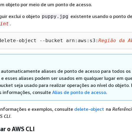
 um objeto por meio de um ponto de acesso.
uir exclui o objeto
existente usando o ponto d
puppy.jpg
.
int
delete-object --bucket arn:aws:s3:
Região da A
 automaticamente aliases de ponto de acesso para todos os
 e esses aliases podem ser usados em qualquer lugar em qu
ucket seja usado para realizar operações ao nível do objeto.
s informações, consulte
Alias de ponto de acesso
.
 informações e exemplos, consulte
delete-object
na
Referênci
S CLI
.
ar o AWS CLI