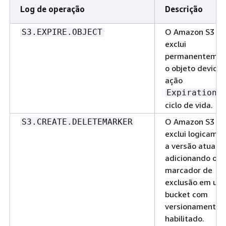
Log de operação
Descrição
O Amazon S3
S3.EXPIRE.OBJECT
exclui
permanentemen
o objeto devido 
ação
d
Expiration
ciclo de vida.
O Amazon S3
S3.CREATE.DELETEMARKER
exclui logicame
a versão atual
adicionando o
marcador de
exclusão em um
bucket com
versionamento
habilitado.