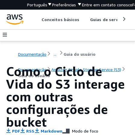
Português
Preferências
Entre em contato conosco
F
Conceitos básicos
Guias de serviço
Documentação
...
Guia do usuário
Como o Ciclo de
Documentação
Amazon Simple Storage Service (S3)
Guia do usuário
Vida do S3 interage
com outras
configurações de
bucket
PDF
RSS
Markdown
Modo de foco