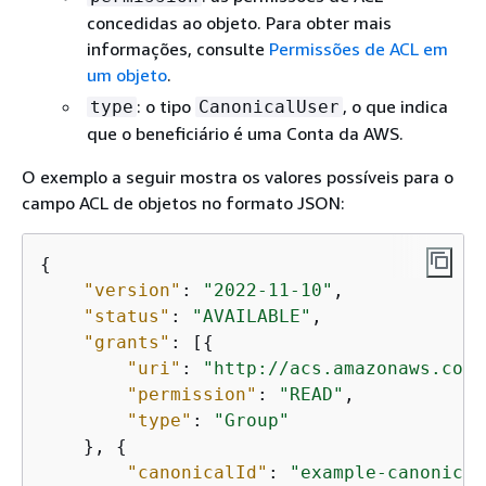
concedidas ao objeto. Para obter mais
informações, consulte
Permissões de ACL em
um objeto
.
: o tipo
, o que indica
type
CanonicalUser
que o beneficiário é uma Conta da AWS.
O exemplo a seguir mostra os valores possíveis para o
campo ACL de objetos no formato JSON:
{
"version"
: 
"2022-11-10"
,

"status"
: 
"AVAILABLE"
,

"grants"
: [
{
"uri"
: 
"http://acs.amazonaws.com/
"permission"
: 
"READ"
,

"type"
: 
"Group"
    }, 
{
"canonicalId"
: 
"example-canonical