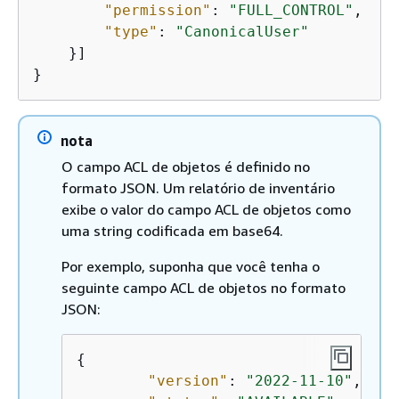
"permission"
: 
"FULL_CONTROL"
,

"type"
: 
"CanonicalUser"
    }]

}                  
nota
O campo ACL de objetos é definido no
formato JSON. Um relatório de inventário
exibe o valor do campo ACL de objetos como
uma string codificada em base64.
Por exemplo, suponha que você tenha o
seguinte campo ACL de objetos no formato
JSON:
{
"version"
: 
"2022-11-10"
,
