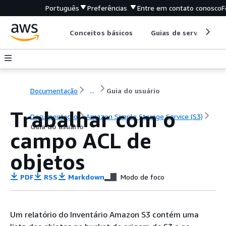
Português
Preferências
Entre em contato conosco
F
Conceitos básicos
Guias de serviço
Documentação
...
Guia do usuário
Trabalhar com o
Documentação
Amazon Simple Storage Service (S3)
Guia do usuário
campo ACL de
objetos
PDF
RSS
Markdown
Modo de foco
Um relatório do Inventário Amazon S3 contém uma