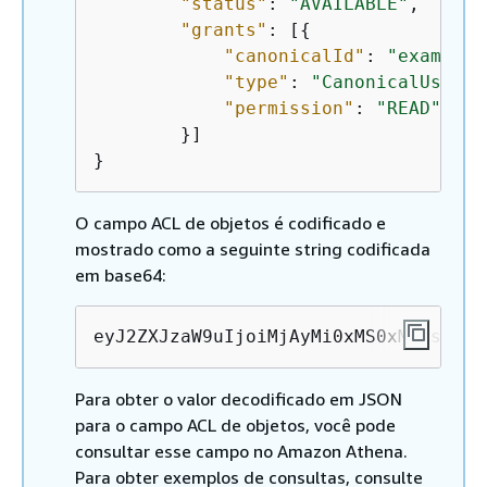
"status"
: 
"AVAILABLE"
,

"grants"
: [
{
"canonicalId"
: 
"example-
"type"
: 
"CanonicalUser"
,

"permission"
: 
"READ"
        }]

}    
O campo ACL de objetos é codificado e
mostrado como a seguinte string codificada
em base64:
eyJ2ZXJzaW9uIjoiMjAyMi0xMS0xMCIsInN0
Para obter o valor decodificado em JSON
para o campo ACL de objetos, você pode
consultar esse campo no Amazon Athena.
Para obter exemplos de consultas, consulte