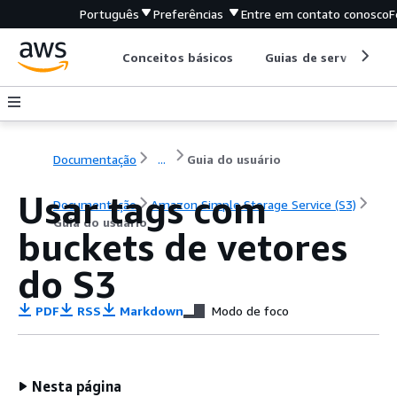
Português
Preferências
Entre em contato conosco
F
Conceitos básicos
Guias de serviço
Documentação
...
Guia do usuário
Usar tags com
Documentação
Amazon Simple Storage Service (S3)
Guia do usuário
buckets de vetores
do S3
PDF
RSS
Markdown
Modo de foco
Nesta página