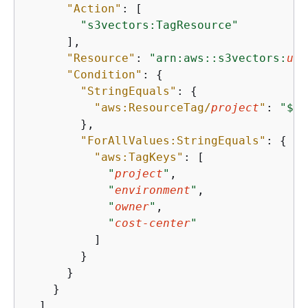
"Action"
: [

"s3vectors:TagResource"
      ],

"Resource"
: 
"arn:aws::s3vectors:
us-
"Condition"
: 
{
"StringEquals"
: 
{
"aws:ResourceTag/
project
"
: 
"$
{
a
        },

"ForAllValues:StringEquals"
: 
{
"aws:TagKeys"
: [

"
project
"
,

"
environment
"
,

"
owner
"
,

"
cost-center
"
          ]

        }

      }

    }

  ]
