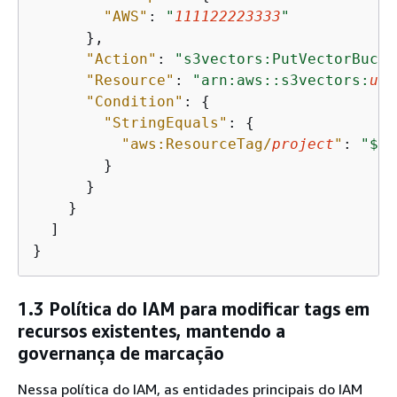
"AWS"
: 
"
111122223333
"
      },

"Action"
: 
"s3vectors:PutVectorBucke
"Resource"
: 
"arn:aws::s3vectors:
us-
"Condition"
: 
{
"StringEquals"
: 
{
"aws:ResourceTag/
project
"
: 
"$
{
a
        }

      }

    }

  ]

}
1.3 Política do IAM para modificar tags em
recursos existentes, mantendo a
governança de marcação
Nessa política do IAM, as entidades principais do IAM