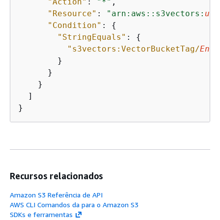
"Action"
: 
"*"
,

"Resource"
: 
"arn:aws::s3vectors:
us-
"Condition"
: 
{
"StringEquals"
: 
{
"s3vectors:VectorBucketTag/
Envi
        }

      }

    }

  ]

}
Recursos relacionados
Amazon S3 Referência de API
AWS CLI Comandos da para o Amazon S3
SDKs e ferramentas