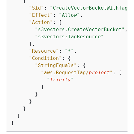
{
"Sid"
: 
"CreateVectorBucketWithTags"
"Effect"
: 
"Allow"
,

"Action"
: [

"s3vectors:CreateVectorBucket"
,

"s3vectors:TagResource"
      ],

"Resource"
: 
"*"
,

"Condition"
: 
{
"StringEquals"
: 
{
"aws:RequestTag/
project
"
: [

"
Trinity
"
          ]

        }

      }

    }

  ]

}