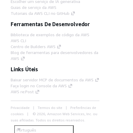
Escolher um serviço de IA generativa
Guias de serviço da AWS
Tutoriais da AWS CLI no GitHub
Ferramentas De Desenvolvedor
Biblioteca de exemplos de código da AWS
AWS CLI
Centro de Builders AWS
Blog de ferramentas para desenvolvedores da
AWS
Links Úteis
Baixar servidor MCP de documentos da AWS
Faça login no Console da AWS
AWS re:Post
Privacidade
Termos do site
Preferências de
cookies
© 2026, Amazon Web Services, Inc. ou
suas afiliadas. Todos os direitos reservados.
Português