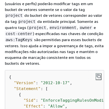
(usuários e perfis) poderão modificar tags em um
bucket de vetores somente se o valor da tag
do bucket de vetores corresponder ao valor
project
da tag
da entidade principal. Somente as
project
quatro tags (
,
,
e
project
environment
owner
) especificadas nas chaves de condição
cost-center
são permitidas para esses buckets de
aws:TagKeys
vetores. Isso ajuda a impor a governança de tags, evita
modificações não autorizadas nas tags e mantém o
esquema de marcação consistente em todos os
buckets de vetores.
{
"Version"
: 
"2012-10-17"
, 

"Statement"
: [

{
"Sid"
: 
"EnforceTaggingRulesOnModifi
"Effect"
: 
"Allow"
,
