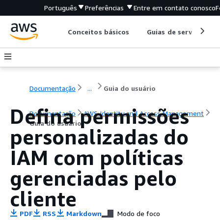
Português
Preferências
Entre em contato conosco
F
Conceitos básicos
Guias de serviço
Documentação
...
Guia do usuário
Defina permissões
Documentação
AWS Identity and Access Management
Guia do usuário
personalizadas do
IAM com políticas
gerenciadas pelo
cliente
PDF
RSS
Markdown
Modo de foco