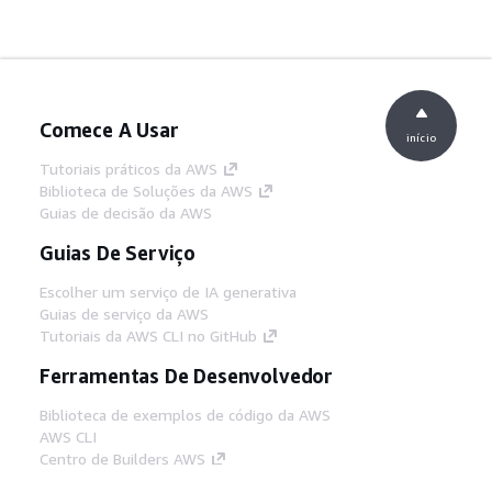
Comece A Usar
início
Tutoriais práticos da AWS
Biblioteca de Soluções da AWS
Guias de decisão da AWS
Guias De Serviço
Escolher um serviço de IA generativa
Guias de serviço da AWS
Tutoriais da AWS CLI no GitHub
Ferramentas De Desenvolvedor
Biblioteca de exemplos de código da AWS
AWS CLI
Centro de Builders AWS
Blog de ferramentas para desenvolvedores da