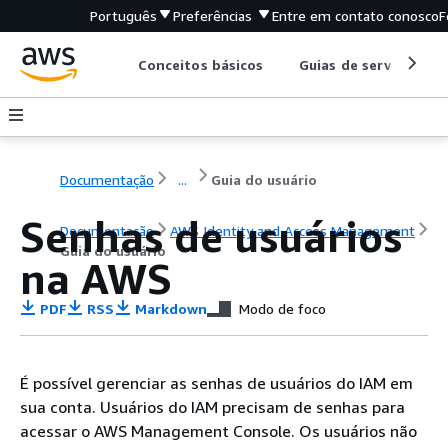
Português
Preferências
Entre em contato conosco
F
Conceitos básicos
Guias de serviço
Documentação
...
Guia do usuário
Senhas de usuários
Documentação
AWS Identity and Access Management
Guia do usuário
na AWS
PDF
RSS
Markdown
Modo de foco
É possível gerenciar as senhas de usuários do IAM em
sua conta. Usuários do IAM precisam de senhas para
acessar o AWS Management Console. Os usuários não