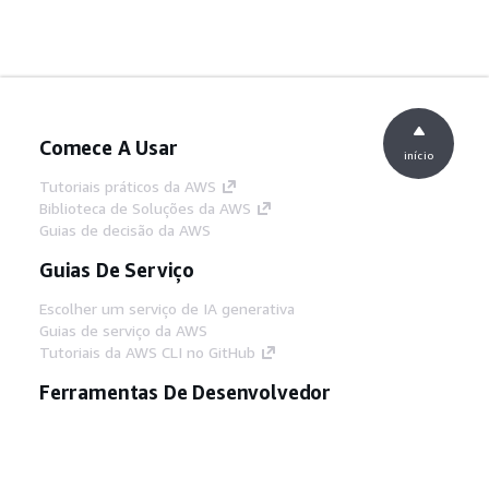
Comece A Usar
início
Tutoriais práticos da AWS
Biblioteca de Soluções da AWS
Guias de decisão da AWS
Guias De Serviço
Escolher um serviço de IA generativa
Guias de serviço da AWS
Tutoriais da AWS CLI no GitHub
Ferramentas De Desenvolvedor
Biblioteca de exemplos de código da AWS
AWS CLI
Centro de Builders AWS