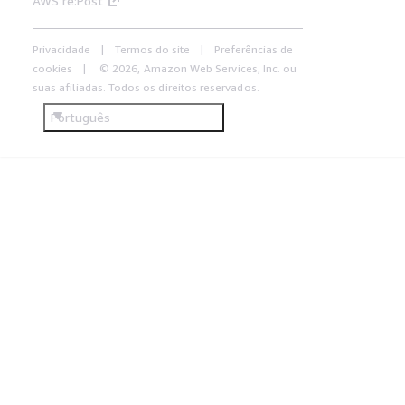
AWS re:Post
Privacidade
Termos do site
Preferências de
cookies
© 2026, Amazon Web Services, Inc. ou
suas afiliadas. Todos os direitos reservados.
Português