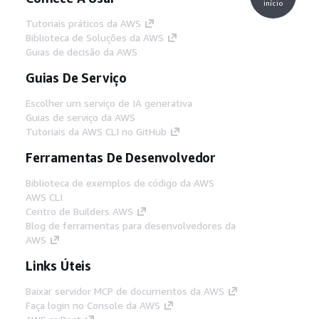
início
Tutoriais práticos da AWS
Biblioteca de Soluções da AWS
Guias de decisão da AWS
Guias De Serviço
Escolher um serviço de IA generativa
Guias de serviço da AWS
Tutoriais da AWS CLI no GitHub
Ferramentas De Desenvolvedor
Biblioteca de exemplos de código da AWS
AWS CLI
Centro de Builders AWS
Blog de ferramentas para desenvolvedores da
AWS
Links Úteis
Baixar servidor MCP de documentos da AWS
Faça login no Console da AWS