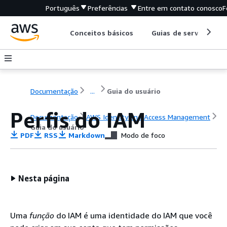
Português
Preferências
Entre em contato conosco
F
Conceitos básicos
Guias de serviço
Documentação
...
Guia do usuário
Perfis do IAM
Documentação
AWS Identity and Access Management
Guia do usuário
PDF
RSS
Markdown
Modo de foco
Nesta página
Uma
função
do IAM é uma identidade do IAM que você