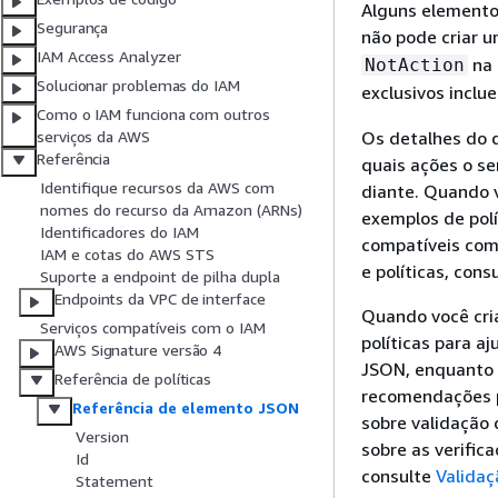
Alguns elementos
Segurança
não pode criar u
IAM Access Analyzer
na 
NotAction
Solucionar problemas do IAM
exclusivos incl
Como o IAM funciona com outros
Os detalhes do 
serviços da AWS
Referência
quais ações o se
Identifique recursos da AWS com
diante. Quando v
nomes do recurso da Amazon (ARNs)
exemplos de polí
Identificadores do IAM
compatíveis com 
IAM e cotas do AWS STS
e políticas, cons
Suporte a endpoint de pilha dupla
Endpoints da VPC de interface
Quando você cria
Serviços compatíveis com o IAM
políticas para aj
AWS Signature versão 4
JSON, enquanto o
Referência de políticas
recomendações pa
Referência de elemento JSON
sobre validação 
Version
sobre as verific
Id
consulte
Validaç
Statement