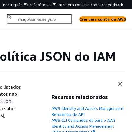
Português
Preferências
Entre em contato conosco
Feedback
Crie uma conta da AWS
olítica JSON do IAM
 listados
ntos não
Recursos relacionados
.
tion
ra saber
AWS Identity and Access Management
Referência de API
ON,
AWS CLI Comandos da para o AWS
Identity and Access Management
SDKs e ferramentas