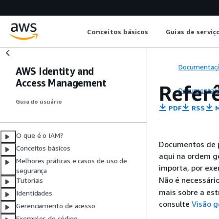
Conceitos básicos
Guias de serviç
Documentaç
AWS Identity and
Access Management
Refer
Documentaç
Guia do usuário
PDF
RSS
M
O que é o IAM?
Documentos de p
Conceitos básicos
aqui na ordem g
Melhores práticas e casos de uso de
importa, por ex
segurança
Não é necessári
Tutoriais
mais sobre a est
Identidades
consulte
Visão g
Gerenciamento de acesso
Exemplos de código