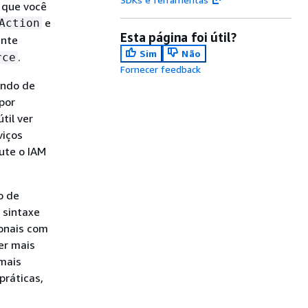
 que você
e
Action
Esta página foi útil?
ente
Sim
Não
.
rce
Fornecer feedback
endo de
 por
til ver
viços
ute o IAM
o de
e sintaxe
ionais com
er mais
 mais
práticas,