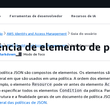
o
Ferramentas de desenvolvedor
Recursos de IA
ão
AWS Identity and Access Management
Guia do usuário
ência de elemento de p
ão
AWS Identity and Access Management
Guia do usuário
arkdown
Modo de foco
olítica JSON são compostos de elementos. Os elementos são
eral em que são usados em uma política. A ordem dos eleme
emplo, o elemento
pode vir antes do elemento
Resource
Ac
o especificar todos os elementos
da política. Pa
Condition
rutura e a finalidade gerais de um documento de política JS
eral das políticas de JSON
.