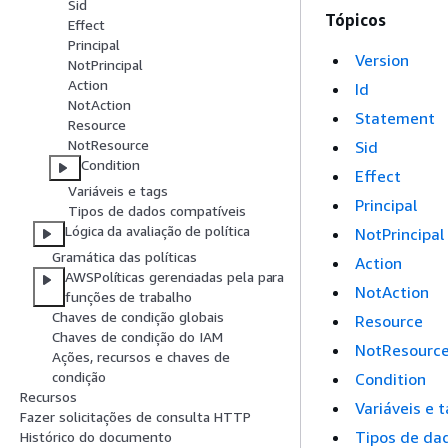
Sid
Tópicos
Effect
Principal
Version
NotPrincipal
Action
Id
NotAction
Statement
Resource
NotResource
Sid
Condition
Effect
Variáveis e tags
Principal
Tipos de dados compatíveis
Lógica da avaliação de política
NotPrincipal
Gramática das políticas
Action
AWSPolíticas gerenciadas pela para
NotAction
funções de trabalho
Chaves de condição globais
Resource
Chaves de condição do IAM
NotResourc
Ações, recursos e chaves de
condição
Condition
Recursos
Variáveis e 
Fazer solicitações de consulta HTTP
Tipos de da
Histórico do documento