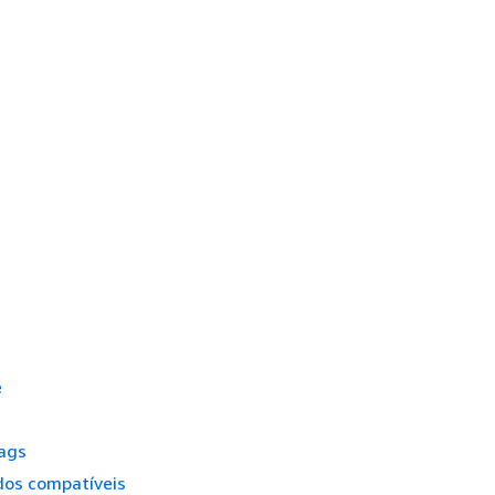
e
tags
dos compatíveis