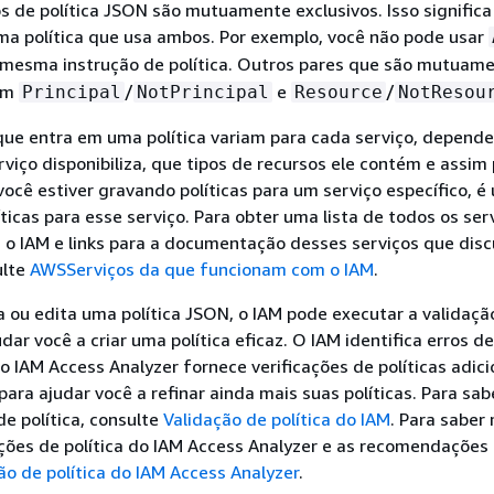
 de política JSON são mutuamente exclusivos. Isso significa
ma política que usa ambos. Por exemplo, você não pode usar
mesma instrução de política. Outros pares que são mutuam
uem
/
e
/
Principal
NotPrincipal
Resource
NotResou
que entra em uma política variam para cada serviço, depend
rviço disponibiliza, que tipos de recursos ele contém e assim
ocê estiver gravando políticas para um serviço específico, é ú
ticas para esse serviço. Para obter uma lista de todos os ser
o IAM e links para a documentação desses serviços que disc
ulte
AWSServiços da que funcionam com o IAM
.
 ou edita uma política JSON, o IAM pode executar a validaçã
udar você a criar uma política eficaz. O IAM identifica erros d
 IAM Access Analyzer fornece verificações de políticas adic
ra ajudar você a refinar ainda mais suas políticas. Para sab
de política, consulte
Validação de política do IAM
. Para saber
ações de política do IAM Access Analyzer e as recomendações 
ão de política do IAM Access Analyzer
.