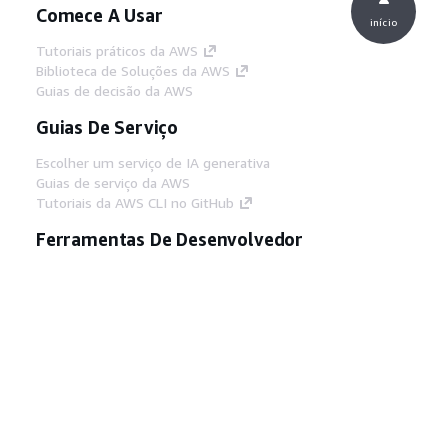
Comece A Usar
início
Tutoriais práticos da AWS
Biblioteca de Soluções da AWS
Guias de decisão da AWS
Guias De Serviço
Escolher um serviço de IA generativa
Guias de serviço da AWS
Tutoriais da AWS CLI no GitHub
Ferramentas De Desenvolvedor
Biblioteca de exemplos de código da AWS
AWS CLI
Centro de Builders AWS
Blog de ferramentas para desenvolvedores da
AWS
Links Úteis
Baixar servidor MCP de documentos da AWS
Faça login no Console da AWS