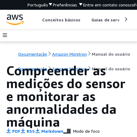
Português
Preferências
Entre em contato conosco
F
Conceitos básicos
Guias de serviço
Documentação
Amazon Monitron
Manual do usuário
Compreender as
Documentação
Amazon Monitron
Manual do usuário
medições do sensor
e monitorar as
anormalidades da
máquina
PDF
RSS
Markdown
Modo de foco