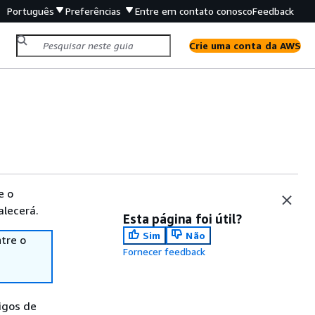
Português
Preferências
Entre em contato conosco
Feedback
Crie uma conta da AWS
e o
alecerá.
Esta página foi útil?
Sim
Não
tre o
Fornecer feedback
igos de