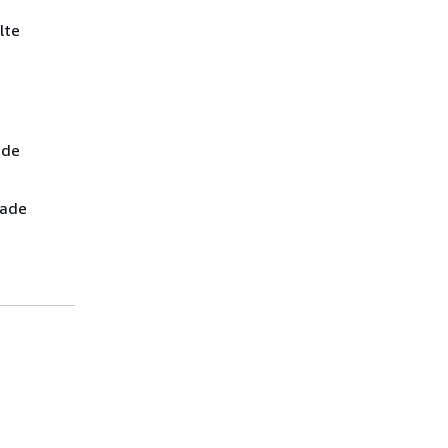
lte
ade
dade