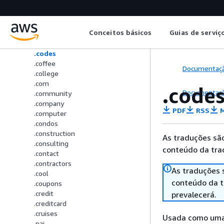
.clinic
.clothing
.cloud
Conceitos básicos
Guias de serviç
.club
.coach
.codes
.coffee
Documentaç
.college
.com
.code
Documentaç
.community
.company
PDF
RSS
M
.computer
.condos
.construction
As traduções são
.consulting
conteúdo da trad
.contact
.contractors
As traduções 
.cool
conteúdo da tr
.coupons
.credit
prevalecerá.
.creditcard
.cruises
Usada como uma 
.pai