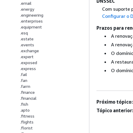
DNSSEC
.email
Com suporte p
.energy
.engineering
Configurar o
.enterprises
.equipment
Prazos para ren
.esq
A renovaç
.estate
A renovaçã
.events
.exchange
O domínio
.expert
A restaura
.exposed
.express
O domínio 
.fail
.fan
.farm
.finance
.financial
Próximo tópico:
.fish
Tópico anterior
.apto
.fitness
.flights
.florist