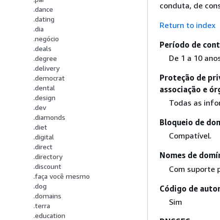
conduta, de con
.dance
.dating
Return to index
.dia
.negócio
Período de cont
.deals
De 1 a 10 anos
.degree
.delivery
Proteção de pri
.democrat
.dental
associação e ór
.design
Todas as info
.dev
.diamonds
Bloqueio de dom
.diet
Compatível.
.digital
.direct
Nomes de domín
.directory
.discount
Com suporte p
.faça você mesmo
.dog
Código de autor
.domains
Sim
.terra
.education