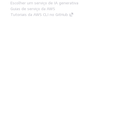
Escolher um serviço de IA generativa
Guias de serviço da AWS
Tutoriais da AWS CLI no GitHub
Ferramentas De Desenvolvedor
Biblioteca de exemplos de código da AWS
AWS CLI
Centro de Builders AWS
Blog de ferramentas para desenvolvedores da
AWS
Links Úteis
Baixar servidor MCP de documentos da AWS
Faça login no Console da AWS
AWS re:Post
Privacidade
Termos do site
Preferências de
cookies
© 2026, Amazon Web Services, Inc. ou
suas afiliadas. Todos os direitos reservados.
Português