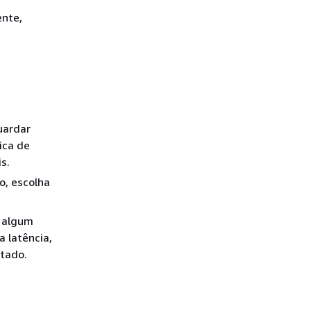
ente,
uardar
ica de
s.
o, escolha
r algum
 latência,
etado.