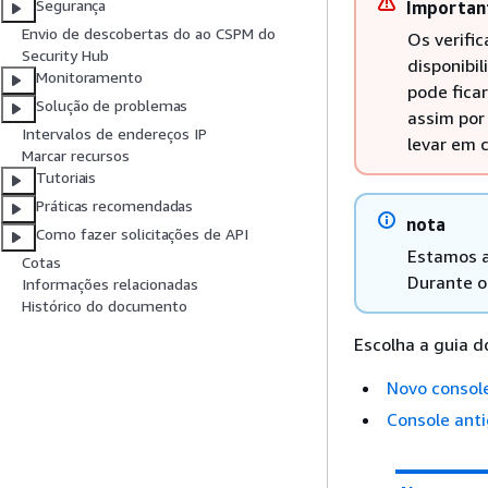
Segurança
Importan
Envio de descobertas do ao CSPM do
Os verifi
Security Hub
disponibi
Monitoramento
pode fica
Solução de problemas
assim por
Intervalos de endereços IP
levar em 
Marcar recursos
Tutoriais
Práticas recomendadas
nota
Como fazer solicitações de API
Estamos a
Cotas
Durante o
Informações relacionadas
Histórico do documento
Escolha a guia d
Novo consol
Console ant