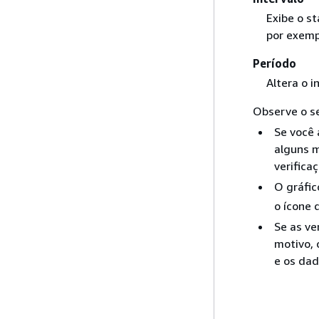
Exibe o s
por exemp
Período
Altera o i
Observe o s
Se você 
alguns m
verifica
O gráfic
o ícone 
Se as ve
motivo, 
e os dad