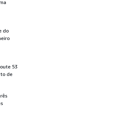
uma
e do
meiro
Route 53
rto de
três
es