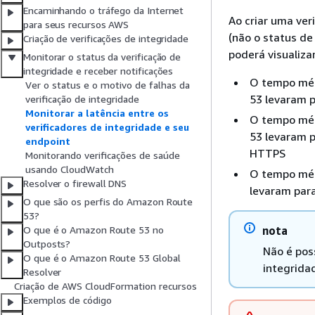
Encaminhando o tráfego da Internet
Ao criar uma ver
para seus recursos AWS
(não o status de
Criação de verificações de integridade
poderá visualiza
Monitorar o status da verificação de
integridade e receber notificações
O tempo méd
Ver o status e o motivo de falhas da
53 levaram 
verificação de integridade
Monitorar a latência entre os
O tempo méd
verificadores de integridade e seu
53 levaram p
endpoint
HTTPS
Monitorando verificações de saúde
usando CloudWatch
O tempo méd
Resolver o firewall DNS
levaram par
O que são os perfis do Amazon Route
53?
nota
O que é o Amazon Route 53 no
Outposts?
Não é pos
O que é o Amazon Route 53 Global
integrida
Resolver
Criação de AWS CloudFormation recursos
Exemplos de código