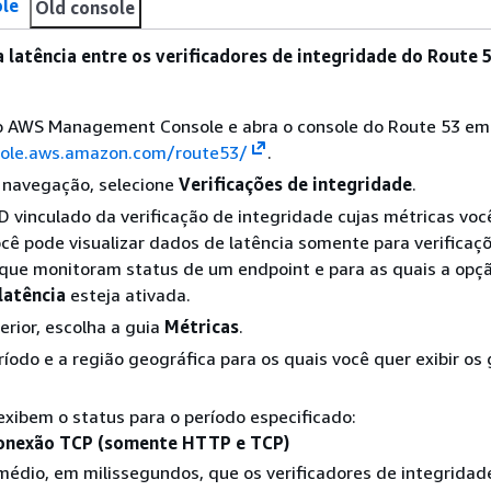
le
Old console
a latência entre os verificadores de integridade do Route 5
no AWS Management Console e abra o console do Route 53 em
sole.aws.amazon.com/route53/
.
e navegação, selecione
Verificações de integridade
.
ID vinculado da verificação de integridade cujas métricas voc
Você pode visualizar dados de latência somente para verificaç
 que monitoram status de um endpoint e para as quais a opç
latência
esteja ativada.
erior, escolha a guia
Métricas
.
ríodo e a região geográfica para os quais você quer exibir os 
exibem o status para o período especificado:
onexão TCP (somente HTTP e TCP)
édio, em milissegundos, que os verificadores de integridad