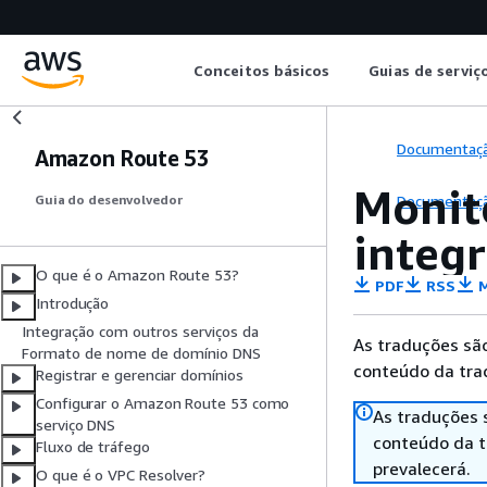
Conceitos básicos
Guias de serviç
Documentaç
Amazon Route 53
Monito
Documentaç
Guia do desenvolvedor
integ
O que é o Amazon Route 53?
PDF
RSS
M
Introdução
Integração com outros serviços da
As traduções são
Formato de nome de domínio DNS
conteúdo da trad
Registrar e gerenciar domínios
Configurar o Amazon Route 53 como
As traduções 
serviço DNS
conteúdo da tr
Fluxo de tráfego
prevalecerá.
O que é o VPC Resolver?