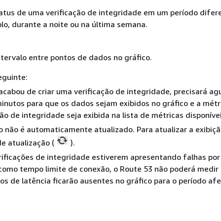
tatus de uma verificação de integridade em um período difer
lo, durante a noite ou na última semana.
ntervalo entre pontos de dados no gráfico.
eguinte:
acabou de criar uma verificação de integridade, precisará ag
inutos para que os dados sejam exibidos no gráfico e a métr
ção de integridade seja exibida na lista de métricas disponívei
o não é automaticamente atualizado. Para atualizar a exibiçã
de atualização (
).
rificações de integridade estiverem apresentando falhas po
como tempo limite de conexão, o Route 53 não poderá medir a
os de latência ficarão ausentes no gráfico para o período af