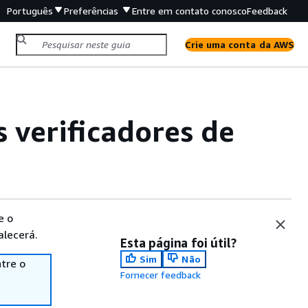
Português
Preferências
Entre em contato conosco
Feedback
Crie uma conta da AWS
s verificadores de
e o
alecerá.
Esta página foi útil?
Sim
Não
tre o
Fornecer feedback