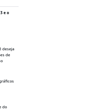
3 e o
ê deseja
ões de
ão
gráficos
e do