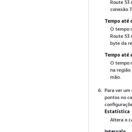
Route 53 
conexão T
Tempo até 
O tempo m
Route 53 
byte da r
Tempo até 
O tempo m
na região
mão.
Para ver um 
pontos no ca
configuraçõe
Estatística
Altera o 
Intervalo