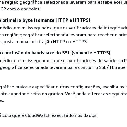
na região geográfica selecionada levaram para estabelecer 
CP com o endpoint.
o primeiro byte (somente HTTP e HTTPS)
édio, em milissegundos, que os verificadores de integridad
na região geográfica selecionada levaram para receber o pri
esposta a uma solicitação HTTP ou HTTPS.
a conclusão do handshake do SSL (somente HTTPS)
édio, em milissegundos, que os verificadores de saúde do 
 geográfica selecionada levaram para concluir o SSL/TLS ape
gráfico maior e especificar outras configurações, escolha os 
nto superior direito do gráfico. Você pode alterar as seguint
s:
cálculo que é CloudWatch executado nos dados.