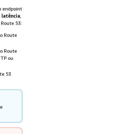
m endpoint
 latência
,
 Route 53:
do Route
do Route
TTP ou
te 53
de