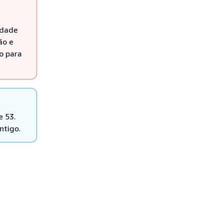
idade
ão e
o para
e 53.
ntigo.