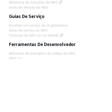
Biblioteca de Soluções da AWS
Guias de decisão da AWS
Guias De Serviço
Escolher um serviço de IA generativa
Guias de serviço da AWS
Tutoriais da AWS CLI no GitHub
Ferramentas De Desenvolvedor
Biblioteca de exemplos de código da AWS
AWS CLI
Centro de Builders AWS
Blog de ferramentas para desenvolvedores da
AWS
Links Úteis
Baixar servidor MCP de documentos da AWS
Faça login no Console da AWS
AWS re:Post