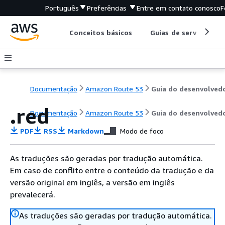
Português
Preferências
Entre em contato conosco
F
Conceitos básicos
Guias de serviço
Documentação
Amazon Route 53
Guia do desenvolved
.red
Documentação
Amazon Route 53
Guia do desenvolved
PDF
RSS
Markdown
Modo de foco
As traduções são geradas por tradução automática.
Em caso de conflito entre o conteúdo da tradução e da
versão original em inglês, a versão em inglês
prevalecerá.
As traduções são geradas por tradução automática.