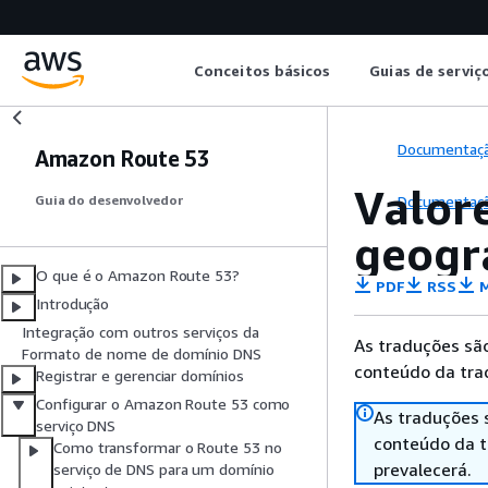
Conceitos básicos
Guias de serviç
Documentaç
Amazon Route 53
Valore
Documentaç
Guia do desenvolvedor
geogr
O que é o Amazon Route 53?
PDF
RSS
M
Introdução
Integração com outros serviços da
As traduções são
Formato de nome de domínio DNS
conteúdo da trad
Registrar e gerenciar domínios
Configurar o Amazon Route 53 como
As traduções 
serviço DNS
conteúdo da tr
Como transformar o Route 53 no
prevalecerá.
serviço de DNS para um domínio