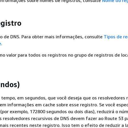
 informações sobre nomes de registros, consulte
Nome do reg
egistro
ro de DNS. Para obter mais informações, consulte
Tipos de re
e
.
o valor para todos os registros no grupo de registros de loc
undos)
 tempo, em segundos, que você deseja que os resolvedores r
m informações em cache sobre esse registro. Se você espec
 (por exemplo, 172800 segundos ou dois dias), reduzirá o nú
 resolvedores recursivos de DNS devem fazer ao Route 53 p
ais recentes neste registro. Isso tem o efeito de reduzir a l