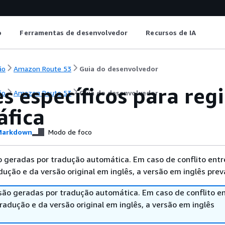
o
Ferramentas de desenvolvedor
Recursos de IA
ão
Amazon Route 53
Guia do desenvolvedor
s específicos para regi
ão
Amazon Route 53
Guia do desenvolvedor
áfica
arkdown
Modo de foco
 geradas por tradução automática. Em caso de conflito entr
ução e da versão original em inglês, a versão em inglês prev
são geradas por tradução automática. Em caso de conflito en
adução e da versão original em inglês, a versão em inglês