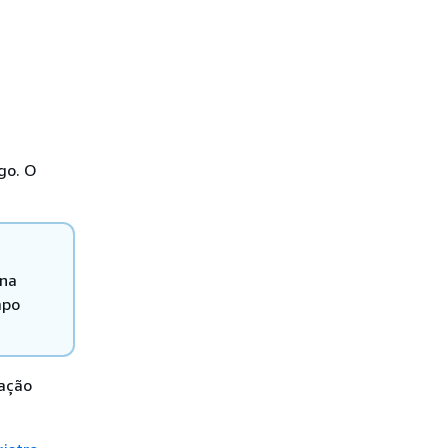
go. O
ona
mpo
zação