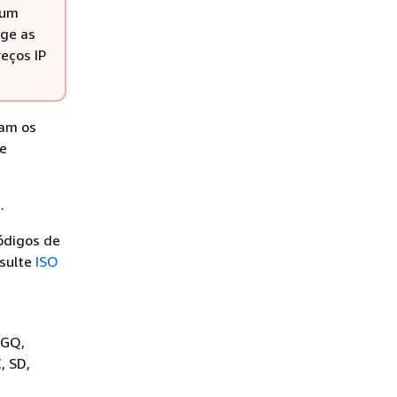
 um
nge as
reços IP
ham os
e
a
.
ódigos de
nsulte
ISO
 GQ,
, SD,