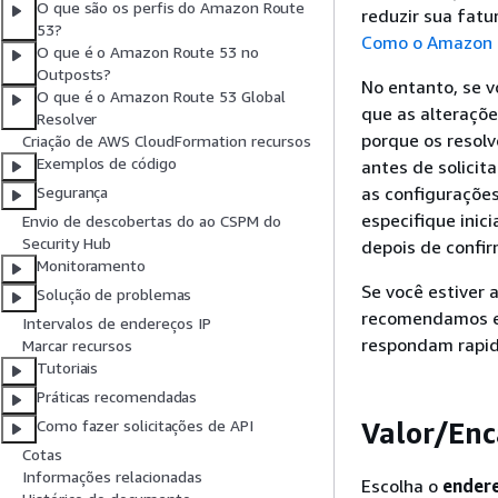
O que são os perfis do Amazon Route
reduzir sua fatu
53?
Como o Amazon R
O que é o Amazon Route 53 no
Outposts?
No entanto, se v
O que é o Amazon Route 53 Global
que as alteraçõe
Resolver
porque os resolv
Criação de AWS CloudFormation recursos
Exemplos de código
antes de solicit
as configuraçõe
Segurança
especifique inic
Envio de descobertas do ao CSPM do
Security Hub
depois de confir
Monitoramento
Se você estiver 
Solução de problemas
recomendamos es
Intervalos de endereços IP
respondam rapid
Marcar recursos
Tutoriais
Práticas recomendadas
Valor/Enc
Como fazer solicitações de API
Cotas
Informações relacionadas
Escolha o
endere