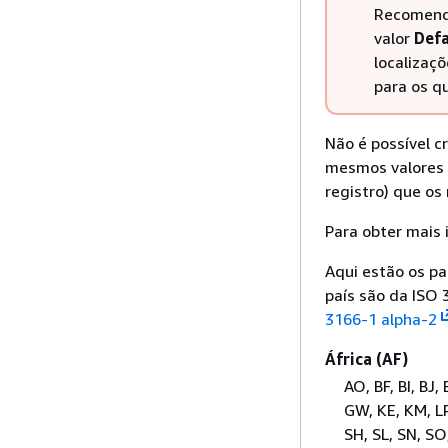
Recomenda
valor
Defa
localizaçõ
para os qu
Não é possível c
mesmos valores
registro) que os
Para obter mais
Aqui estão os p
país são da ISO 
3166-1 alpha-2
África (AF)
AO, BF, BI, BJ
GW, KE, KM, LR
SH, SL, SN, SO