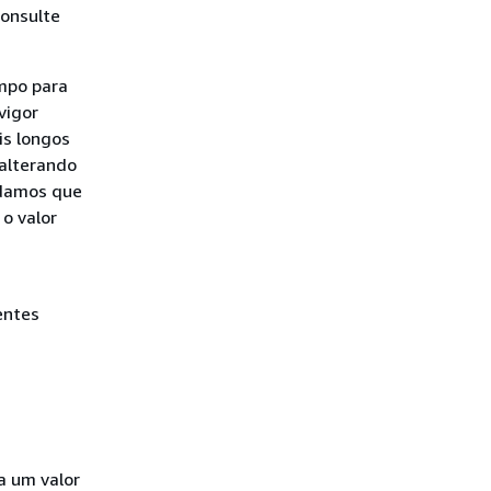
consulte
empo para
vigor
is longos
 alterando
ndamos que
o valor
entes
ra um valor