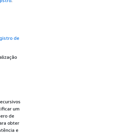
istro
.
gistro de
alização
ecursivos
ificar um
mero de
ara obter
atência e