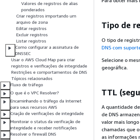
Para obter mais
Valores de registros de alias
ponderados
Criar registros importando um
arquivo de zona
Tipo de r
Editar registros
Excluir registros
O tipo de regist
Listar registros
DNS com suport
Como configurar a assinatura de
DNSSEC
Selecione o mesm
Usar o AWS Cloud Map para criar
registros e verificações de integridade
geográfica.
Restrições e comportamentos de DNS
Tópicos relacionados
Fluxo de tráfego
TTL (seg
O que é o VPC Resolver?
Encaminhando o tráfego da Internet
A quantidade de
para seus recursos AWS
Criação de verificações de integridade
de DNS armazene
valor mais longo
Monitorar o status da verificação de
integridade e receber notificações
chamadas que os
Resolver o firewall DNS
as informações m