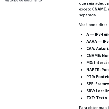
Histórico do documento
que seja adequa
exceto
CNAME
,
separada.
Você pode direci
A — IPv4 en
AAAA — IPv
CAA: Autori
CNAME: Nom
MX: Interc
NAPTR: Pon
PTR: Pontei
SPF: Framew
SRV: Locali
TXT: Texto
Para obter mais 