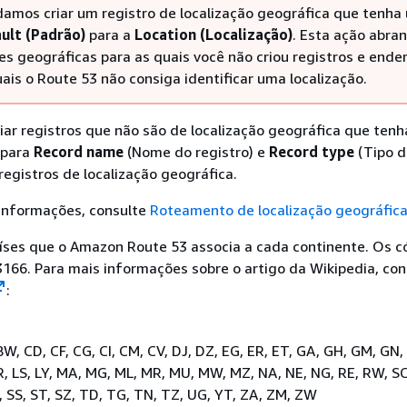
mos criar um registro de localização geográfica que tenha
ult (Padrão)
para a
Location (Localização)
. Esta ação abra
es geográficas para as quais você não criou registros e ende
ais o Route 53 não consiga identificar uma localização.
riar registros que não são de localização geográfica que ten
 para
Record name
(Nome do registro) e
Record type
(Tipo d
 registros de localização geográfica.
 informações, consulte
Roteamento de localização geográfic
aíses que o Amazon Route 53 associa a cada continente. Os c
3166. Para mais informações sobre o artigo da Wikipedia, co
:
, BW, CD, CF, CG, CI, CM, CV, DJ, DZ, EG, ER, ET, GA, GH, GM, GN,
, LS, LY, MA, MG, ML, MR, MU, MW, MZ, NA, NE, NG, RE, RW, SC
, SS, ST, SZ, TD, TG, TN, TZ, UG, YT, ZA, ZM, ZW