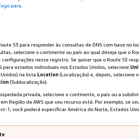
fego para
.
Route 53 para responder às consultas de DNS com base no loc
ltas, selecione o continente ou país ao qual deseja que o Ro
configurações nesse registro. Se quiser que o Route 53 res
 para estados individuais nos Estados Unidos, selecione
Uni
Unidos) na lista
Location
(Localização) e, depois, selecione 
tion
(Sublocalização).
spedada privada, selecione o continente, o país ou a subdiv
 em Região da AWS que seu recurso está. Por exemplo, se se
st-1, você poderá especificar América do Norte, Estados Uni
te