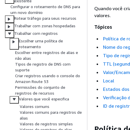
existente
Configurar o roteamento de DNS para
Quando você cria
um novo domínio
valores.
Rotear tráfego para seus recursos
Trabalhar com zonas hospedadas
Tópicos
Trabalhar com registros
Política de 
Escolher uma política de
Nome do reg
roteamento
Escolher entre registros de alias e
Tipo de regi
não alias
TTL (segund
Tipos de registro de DNS com
suporte
Valor/Encam
Criar registros usando o console do
Local
Amazon Route 53
Permissões do conjunto de
Estados dos
registros de recursos
Verificação 
Valores que você especifica
ID de regist
Valores comuns
Valores comuns para registros de
alias
Valores de registros simples
Política 
Valores de registros de alias