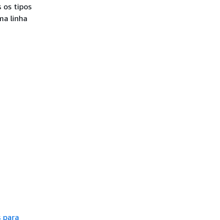
 os tipos
ma linha
 para