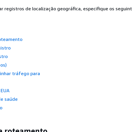
r registros de localização geográfica, especifique os seguin
roteamento
istro
stro
os)
inhar tráfego para
 EUA
de saúde
ro
de roteamento