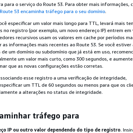
ra para o serviço do Route 53. Para obter mais informações, 
oute 53 encaminha tráfego para o seu domínio
.
ocê especificar um valor mais longo para TTL, levará mais t
s no registro (por exemplo, um novo endereço IP) entrem em 
edores recursivos usam os valores em cache por períodos ma
ar as informações mais recentes ao Route 53. Se você estiver
s de um domínio ou subdomínio que já está em uso, recome
ialmente um valor mais curto, como 300 segundos, e aumente 
mar que as novas configurações estão corretas.
associando esse registro a uma verificação de integridade,
pecificar um TTL de 60 segundos ou menos para que os cli
amente a alterações no status de integridade.
aminhar tráfego para
ço IP ou outro valor dependendo do tipo de registro
. Insi