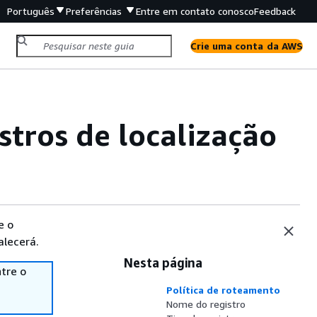
Português
Preferências
Entre em contato conosco
Feedback
Crie uma conta da AWS
stros de localização
e o
alecerá.
Nesta página
tre o
Política de roteamento
Nome do registro