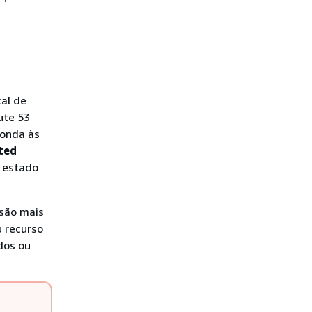
al de
ute 53
ponda às
ted
o estado
isão mais
u recurso
dos ou