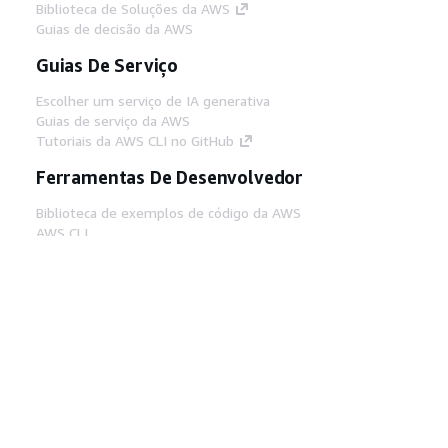
Biblioteca de Soluções da AWS
Guias de decisão da AWS
Guias De Serviço
Escolher um serviço de IA generativa
Guias de serviço da AWS
Tutoriais da AWS CLI no GitHub
Ferramentas De Desenvolvedor
Biblioteca de exemplos de código da AWS
AWS CLI
Centro de Builders AWS
Blog de ferramentas para desenvolvedores da
AWS
Links Úteis
Baixar servidor MCP de documentos da AWS
Faça login no Console da AWS
AWS re:Post