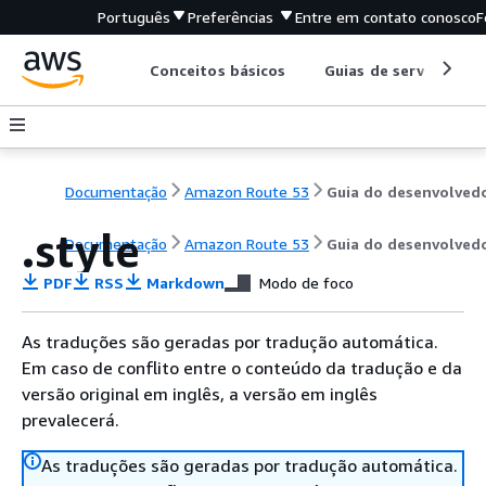
Português
Preferências
Entre em contato conosco
F
Conceitos básicos
Guias de serviço
Documentação
Amazon Route 53
Guia do desenvolved
.style
Documentação
Amazon Route 53
Guia do desenvolved
PDF
RSS
Markdown
Modo de foco
As traduções são geradas por tradução automática.
Em caso de conflito entre o conteúdo da tradução e da
versão original em inglês, a versão em inglês
prevalecerá.
As traduções são geradas por tradução automática.