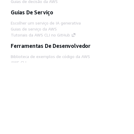
Guias de decisão da AWS
Guias De Serviço
Escolher um serviço de IA generativa
Guias de serviço da AWS
Tutoriais da AWS CLI no GitHub
Ferramentas De Desenvolvedor
Biblioteca de exemplos de código da AWS
AWS CLI
Centro de Builders AWS
Blog de ferramentas para desenvolvedores da
AWS
Links Úteis
Baixar servidor MCP de documentos da AWS
Faça login no Console da AWS
AWS re:Post
Privacidade
Termos do site
Preferências de