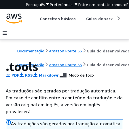
Português
Preferências
Entre em contato conosco
F
Conceitos básicos
Guias de serviço
Documentação
Amazon Route 53
Guia do desenvolved
.tools
Documentação
Amazon Route 53
Guia do desenvolved
PDF
RSS
Markdown
Modo de foco
As traduções são geradas por tradução automática.
Em caso de conflito entre o conteúdo da tradução e da
versão original em inglês, a versão em inglês
prevalecerá.
As traduções são geradas por tradução automática.