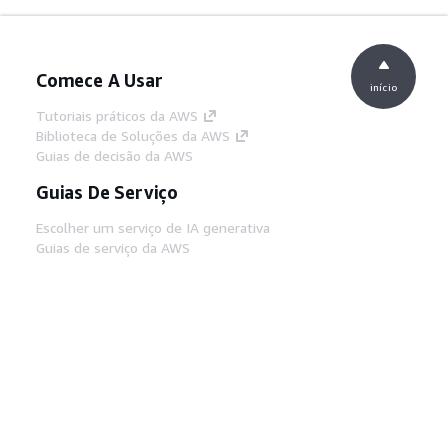
Comece A Usar
início
Tutoriais práticos da AWS
Biblioteca de Soluções da AWS
Guias de decisão da AWS
Guias De Serviço
Escolher um serviço de IA generativa
Guias de serviço da AWS
Tutoriais da AWS CLI no GitHub
Ferramentas De Desenvolvedor
Biblioteca de exemplos de código da AWS
AWS CLI
Centro de Builders AWS
Blog de ferramentas para desenvolvedores da
AWS