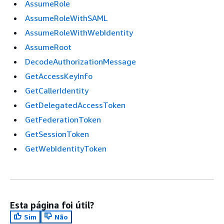
AssumeRole
AssumeRoleWithSAML
AssumeRoleWithWebIdentity
AssumeRoot
DecodeAuthorizationMessage
GetAccessKeyInfo
GetCallerIdentity
GetDelegatedAccessToken
GetFederationToken
GetSessionToken
GetWebIdentityToken
Esta página foi útil?
Sim
Não