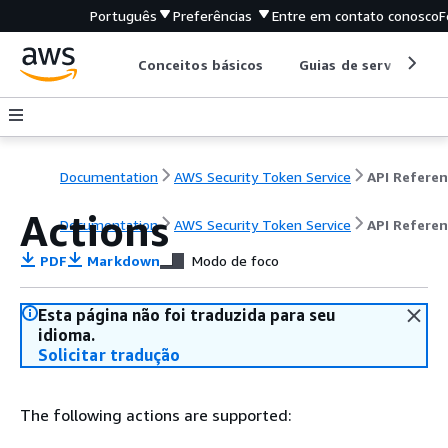
Português
Preferências
Entre em contato conosco
F
Conceitos básicos
Guias de serviço
Documentation
AWS Security Token Service
API Refere
Actions
Documentation
AWS Security Token Service
API Refere
PDF
Markdown
Modo de foco
Esta página não foi traduzida para seu
idioma.
Solicitar tradução
The following actions are supported: