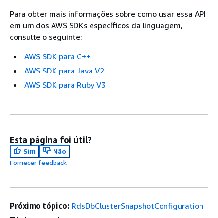
Para obter mais informações sobre como usar essa API
em um dos AWS SDKs específicos da linguagem,
consulte o seguinte:
AWS SDK para C++
AWS SDK para Java V2
AWS SDK para Ruby V3
Esta página foi útil?
Sim
Não
Fornecer feedback
Próximo tópico:
RdsDbClusterSnapshotConfiguration