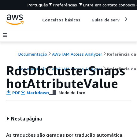
Português
Preferências
Entre em contato conosco
F
Conceitos básicos
Guias de serviço
Documentação
AWS IAM Access Analyzer
RdsDbClusterSnaps
Documentação
AWS IAM Access Analyzer
Referência da
hotAttributeValue
PDF
Markdown
Modo de foco
Nesta página
As traduções são geradas por tradução automática.