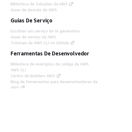
Biblioteca de Soluções da AWS
Guias de decisão da AWS
Guias De Serviço
Escolher um serviço de IA generativa
Guias de serviço da AWS
Tutoriais da AWS CLI no GitHub
Ferramentas De Desenvolvedor
Biblioteca de exemplos de código da AWS
AWS CLI
Centro de Builders AWS
Blog de ferramentas para desenvolvedores da
AWS
Links Úteis
Baixar servidor MCP de documentos da AWS
Faça login no Console da AWS
AWS re:Post