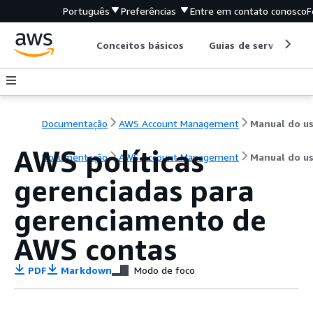
Português
Preferências
Entre em contato conosco
F
Conceitos básicos
Guias de serviço
Documentação
AWS Account Management
AWS políticas
Documentação
AWS Account Management
Manual do us
gerenciadas para
gerenciamento de
AWS contas
PDF
Markdown
Modo de foco