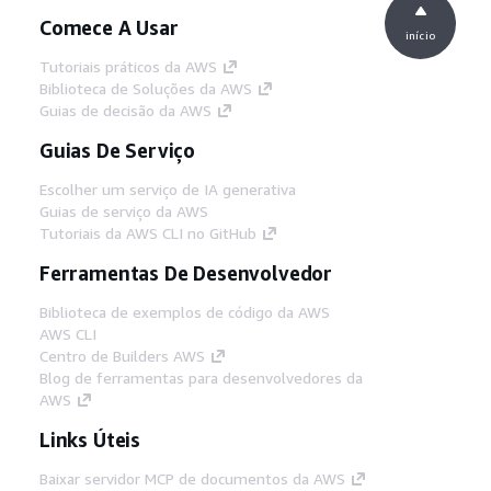
Comece A Usar
início
Tutoriais práticos da AWS
Biblioteca de Soluções da AWS
Guias de decisão da AWS
Guias De Serviço
Escolher um serviço de IA generativa
Guias de serviço da AWS
Tutoriais da AWS CLI no GitHub
Ferramentas De Desenvolvedor
Biblioteca de exemplos de código da AWS
AWS CLI
Centro de Builders AWS
Blog de ferramentas para desenvolvedores da
AWS
Links Úteis
Baixar servidor MCP de documentos da AWS