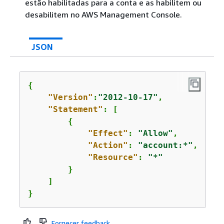
estão habilitadas para a conta e as habilitem ou
desabilitem no AWS Management Console.
JSON
{
"Version"
:
"2012-10-17"
,

"Statement"
: [

{
"Effect"
: 
"Allow"
,

"Action"
: 
"account:*"
,

"Resource"
: 
"*"
        }

    ]

}
Fornecer feedback