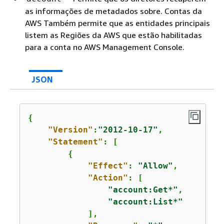
as informações de metadados sobre. Contas da
AWS Também permite que as entidades principais
listem as Regiões da AWS que estão habilitadas
para a conta no AWS Management Console.
JSON
{
"Version"
:
"2012-10-17"
,

"Statement"
: [

{
"Effect"
: 
"Allow"
,

"Action"
: [

"account:Get*"
,

"account:List*"
            ],
