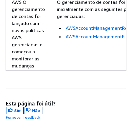
AWS O
O gerenciamento de contas foi la
gerenciamento
inicialmente com as seguintes pol
de contas foi
gerenciadas:
lançado com
AWSAccountManagementRead
novas políticas
AWSAccountManagementFullA
AWS
gerenciadas e
começou a
monitorar as
mudanças
Esta página foi útil?
Sim
Não
Fornecer feedback