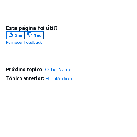
Esta página foi útil?
Sim
Não
Fornecer feedback
Próximo tópico:
OtherName
Tópico anterior:
HttpRedirect