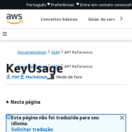
Português
Preferências
Entre em contato conosco
F
Conceitos básicos
Guias de serviço
Documentation
ACM
API Reference
KeyUsage
Documentation
ACM
API Reference
PDF
Markdown
Modo de foco
Nesta página
Esta página não foi traduzida para seu
idioma.
Solicitar tradução