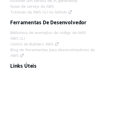
Escolher um serviço de IA generativa
Guias de serviço da AWS
Tutoriais da AWS CLI no GitHub
Ferramentas De Desenvolvedor
Biblioteca de exemplos de código da AWS
AWS CLI
Centro de Builders AWS
Blog de ferramentas para desenvolvedores da
AWS
Links Úteis
Baixar servidor MCP de documentos da AWS
Faça login no Console da AWS
AWS re:Post
Privacidade
Termos do site
Preferências de
cookies
© 2026, Amazon Web Services, Inc. ou
suas afiliadas. Todos os direitos reservados.
Português