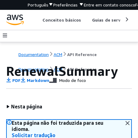
Português
Preferências
Entre em contato conosco
F
Conceitos básicos
Guias de serviço
Documentation
ACM
API Reference
RenewalSummary
Documentation
ACM
API Reference
PDF
Markdown
Modo de foco
Nesta página
Esta página não foi traduzida para seu
idioma.
Solicitar tradução