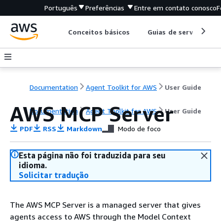
Português
Preferências
Entre em contato conosco
F
Conceitos básicos
Guias de serviço
Documentation
Agent Toolkit for AWS
User Guide
AWS MCP Server
Documentation
Agent Toolkit for AWS
User Guide
PDF
RSS
Markdown
Modo de foco
Esta página não foi traduzida para seu
idioma.
Solicitar tradução
The AWS MCP Server is a managed server that gives
agents access to AWS through the Model Context