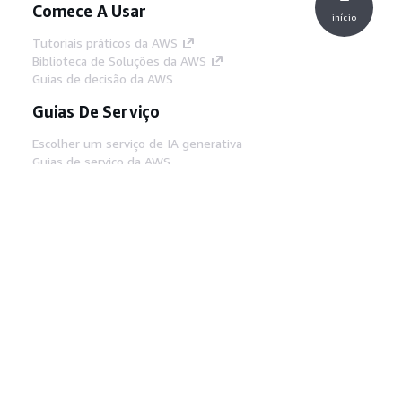
Comece A Usar
início
Tutoriais práticos da AWS
Biblioteca de Soluções da AWS
Guias de decisão da AWS
Guias De Serviço
Escolher um serviço de IA generativa
Guias de serviço da AWS
Tutoriais da AWS CLI no GitHub
Ferramentas De Desenvolvedor
Biblioteca de exemplos de código da AWS
AWS CLI
Centro de Builders AWS
Blog de ferramentas para desenvolvedores da
AWS
Links Úteis
Baixar servidor MCP de documentos da AWS
Faça login no Console da AWS