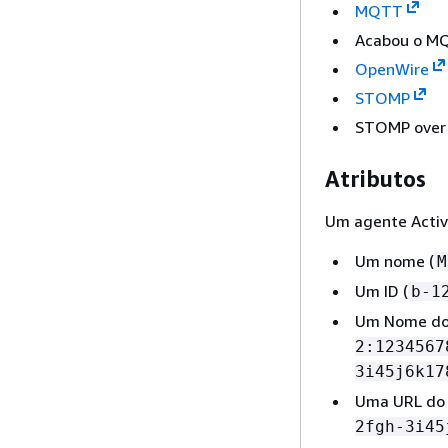
MQTT
Acabou o 
OpenWire
STOMP
STOMP over
Atributos
Um agente Activ
Um nome (
M
Um ID (
b-1
Um Nome do 
2:1234567
3i45j6k17
Uma URL do 
2fgh-3i45