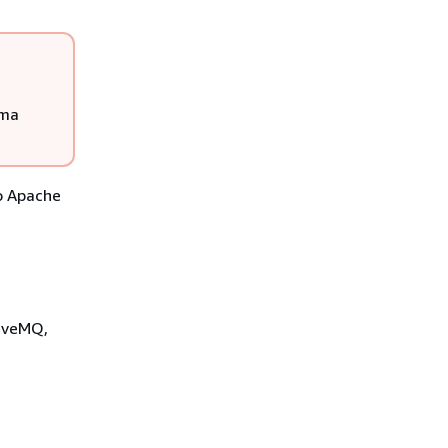
ima
o Apache
tiveMQ,