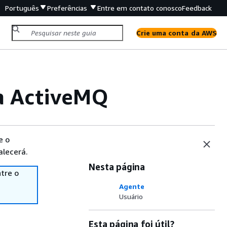
Português
Preferências
Entre em contato conosco
Feedback
Crie uma conta da AWS
a ActiveMQ
e o
alecerá.
Nesta página
tre o
Agente
Usuário
Esta página foi útil?