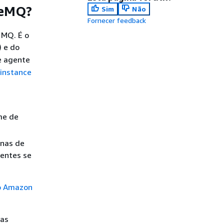
veMQ?
Sim
Não
Fornecer feedback
MQ. É o
) e do
de agente
 instance
me de
onas de
gentes se
o Amazon
vas