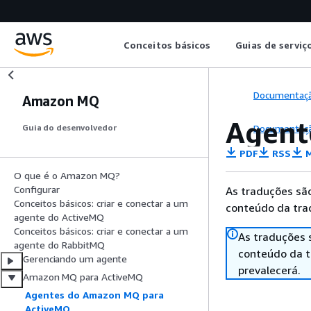
Conceitos básicos
Guias de serviç
Documentaç
Amazon MQ
Agent
Documentaç
Guia do desenvolvedor
PDF
RSS
M
O que é o Amazon MQ?
Configurar
As traduções são
Conceitos básicos: criar e conectar a um
conteúdo da trad
agente do ActiveMQ
Conceitos básicos: criar e conectar a um
As traduções 
agente do RabbitMQ
conteúdo da tr
Gerenciando um agente
prevalecerá.
Amazon MQ para ActiveMQ
Agentes do Amazon MQ para
ActiveMQ