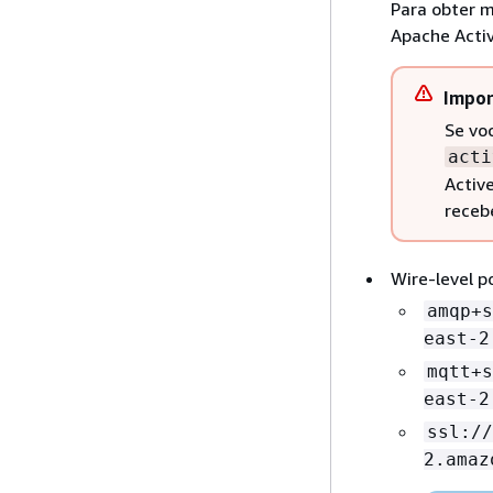
Para obter m
Apache Acti
Impor
Se vo
acti
Activ
receb
Wire-level p
amqp+s
east-2
mqtt+s
east-2
ssl://
2.amaz