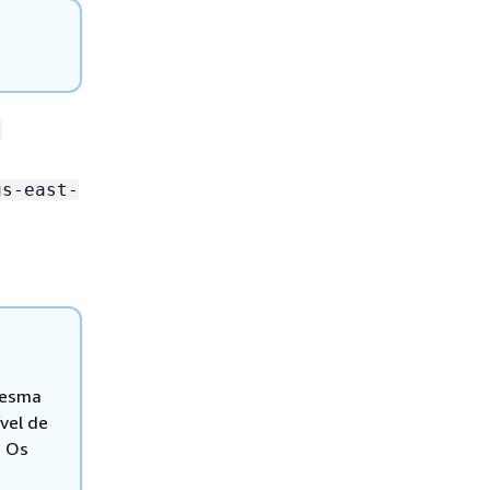
-
us-east-
mesma
vel de
. Os