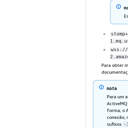
n
E
stomp+
1.mq.u
wss://
2.amaz
Para obter 
documentaç
nota
Para um a
ActiveMQ 
forma, o 
conexão, 
sufixos
-