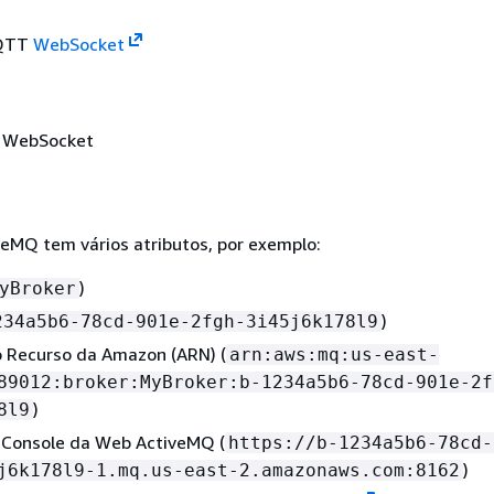
MQTT
WebSocket
 WebSocket
eMQ tem vários atributos, por exemplo:
)
yBroker
)
234a5b6-78cd-901e-2fgh-3i45j6k178l9
Recurso da Amazon (ARN) (
arn:aws:mq:us-east-
89012:broker:MyBroker:b-1234a5b6-78cd-901e-2f
)
8l9
Console da Web ActiveMQ (
https://b-1234a5b6-78cd-
)
j6k178l9-1.mq.us-east-2.amazonaws.com:8162