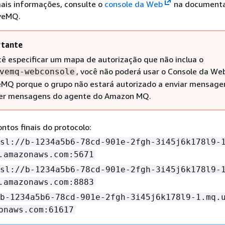
ais informações, consulte o
console da Web
na documenta
veMQ.
tante
cê especificar um mapa de autorização que não inclua o
, você não poderá usar o Console da We
vemq-webconsole
eMQ porque o grupo não estará autorizado a enviar mensage
er mensagens do agente do Amazon MQ.
ontos finais do protocolo:
sl://b-1234a5b6-78cd-901e-2fgh-3i45j6k178l9-
.amazonaws.com:5671
sl://b-1234a5b6-78cd-901e-2fgh-3i45j6k178l9-
.amazonaws.com:8883
b-1234a5b6-78cd-901e-2fgh-3i45j6k178l9-1.mq.
onaws.com:61617