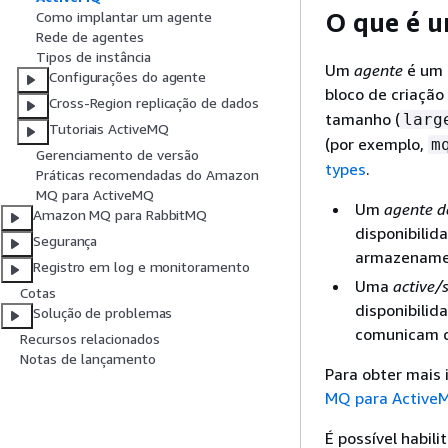
O que é 
Como implantar um agente
Rede de agentes
Tipos de instância
Um
agente
é um 
Configurações do agente
bloco de criaçã
Cross-Region replicação de dados
tamanho (
larg
Tutoriais ActiveMQ
(por exemplo,
m
Gerenciamento de versão
types
.
Práticas recomendadas do Amazon
MQ para ActiveMQ
Um
agente d
Amazon MQ para RabbitMQ
disponibili
Segurança
armazename
Registro em log e monitoramento
Uma
active/
Cotas
disponibilid
Solução de problemas
comunicam d
Recursos relacionados
Notas de lançamento
Para obter mais
MQ para Active
É possível habili