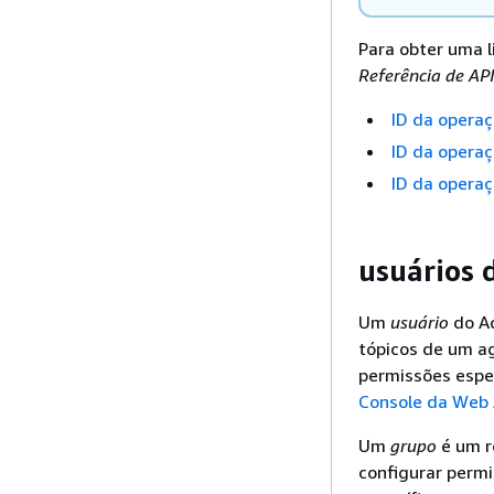
Para obter uma l
Referência de A
ID da opera
ID da opera
ID da operaç
usuários 
Um
usuário
do Ac
tópicos de um a
permissões espec
Console da Web
Um
grupo
é um r
configurar permi