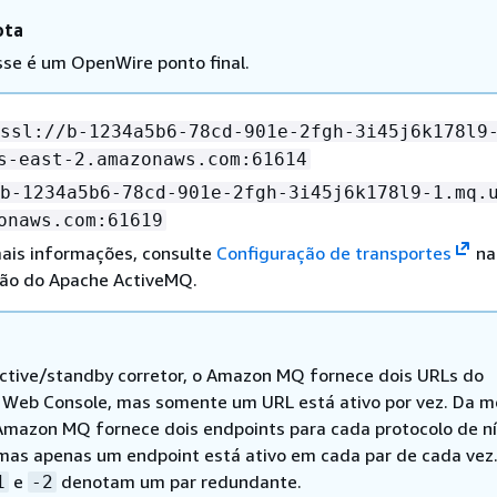
ota
sse é um OpenWire ponto final.
ssl://b-1234a5b6-78cd-901e-2fgh-3i45j6k178l9
s-east-2.amazonaws.com:61614
b-1234a5b6-78cd-901e-2fgh-3i45j6k178l9-1.mq.
onaws.com:61619
mais informações, consulte
Configuração de transportes
na
ão do Apache ActiveMQ.
ctive/standby corretor, o Amazon MQ fornece dois URLs do
Web Console, mas somente um URL está ativo por vez. Da 
Amazon MQ fornece dois endpoints para cada protocolo de ní
mas apenas um endpoint está ativo em cada par de cada vez
e
denotam um par redundante.
1
-2