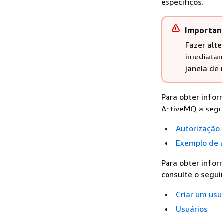
específicos.
Importan
Fazer alt
imediatam
janela de
Para obter info
ActiveMQ a segu
Autorização
Exemplo de 
Para obter infor
consulte o segui
Criar um us
Usuários