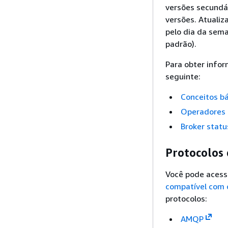
versões secundá
versões. Atuali
pelo dia da sema
padrão).
Para obter infor
seguinte:
Conceitos bá
Operadores
Broker statu
Protocolos 
Você pode acess
compatível com 
protocolos:
AMQP