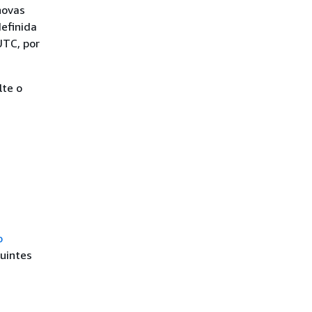
novas
efinida
UTC, por
lte o
o
guintes