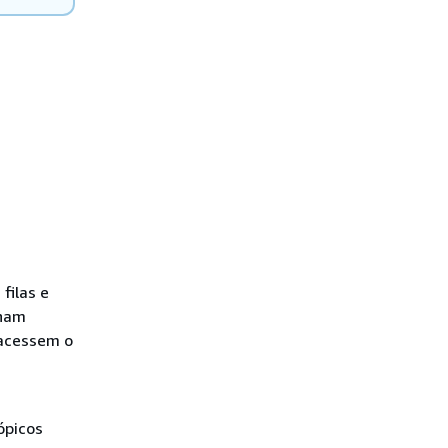
a
filas e
nham
 acessem o
ópicos