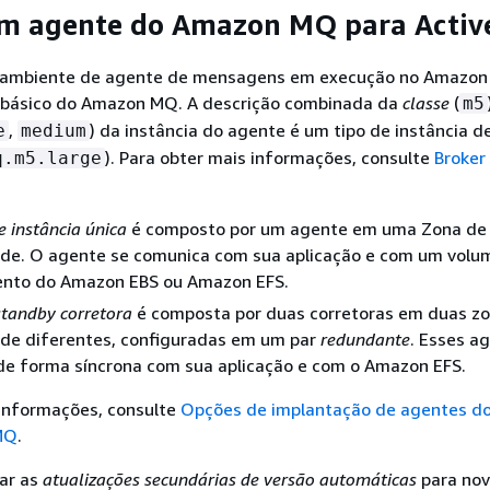
um agente do Amazon MQ para Acti
ambiente de agente de mensagens em execução no Amazon 
o básico do Amazon MQ. A descrição combinada da
classe
(
m5
,
) da instância do agente é um tipo de instância 
e
medium
). Para obter mais informações, consulte
Broker
q.m5.large
e instância única
é composto por um agente em uma Zona de
dade. O agente se comunica com sua aplicação e com um volu
nto do Amazon EBS ou Amazon EFS.
standby corretora
é composta por duas corretoras em duas z
ade diferentes, configuradas em um par
redundante
. Esses a
e forma síncrona com sua aplicação e com o Amazon EFS.
 informações, consulte
Opções de implantação de agentes d
MQ
.
tar as
atualizações secundárias de versão automáticas
para no