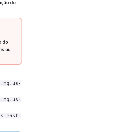
ção do
b do
ns ou
1.mq.us-
1.mq.us-
us-east-