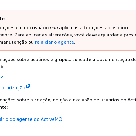
te
erações em um usuário
não
aplica as alterações ao usuário
ente. Para aplicar as alterações, você deve aguardar a próx
 manutenção ou
reiniciar o agente
.
rmações sobre usuários e grupos, consulte a documentação d
ir:
autorização
mações sobre a criação, edição e exclusão de usuários do Ac
nte:
uário do agente do ActiveMQ