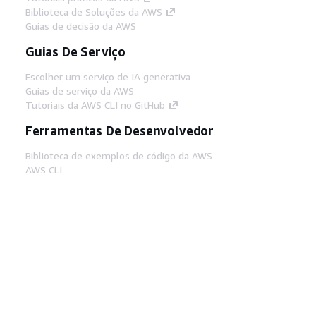
Biblioteca de Soluções da AWS
Guias de decisão da AWS
Guias De Serviço
Escolher um serviço de IA generativa
Guias de serviço da AWS
Tutoriais da AWS CLI no GitHub
Ferramentas De Desenvolvedor
Biblioteca de exemplos de código da AWS
AWS CLI
Centro de Builders AWS
Blog de ferramentas para desenvolvedores da
AWS
Links Úteis
Baixar servidor MCP de documentos da AWS
Faça login no Console da AWS
AWS re:Post