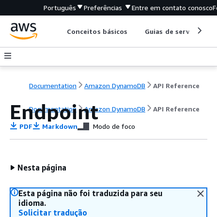
Português
Preferências
Entre em contato conosco
F
Conceitos básicos
Guias de serviço
Documentation
Amazon DynamoDB
API Reference
Endpoint
Documentation
Amazon DynamoDB
API Reference
PDF
Markdown
Modo de foco
Nesta página
Esta página não foi traduzida para seu
idioma.
Solicitar tradução