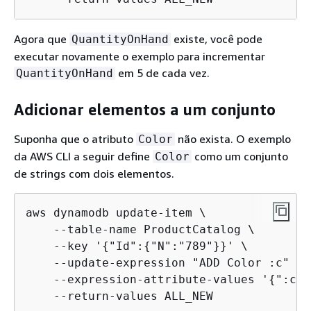
Agora que
existe, você pode
QuantityOnHand
executar novamente o exemplo para incrementar
em 5 de cada vez.
QuantityOnHand
Adicionar elementos a um conjunto
Suponha que o atributo
não exista. O exemplo
Color
da AWS CLI a seguir define
como um conjunto
Color
de strings com dois elementos.
aws dynamodb update-item \

    --table-name ProductCatalog \

    --key '
{
"Id":
{
"N":"789"}}' \

    --update-expression "ADD Color :c" \

    --expression-attribute-values '
{
":c":
    --return-values ALL_NEW