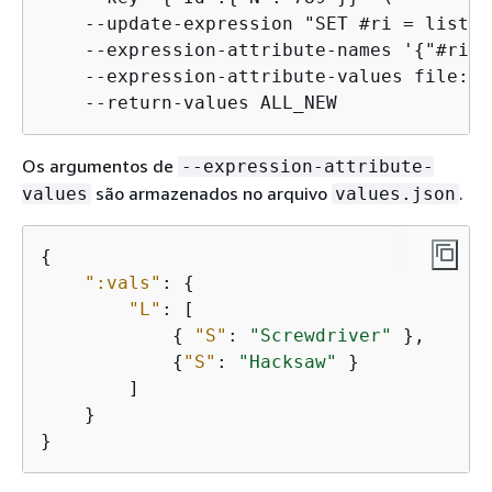
    --update-expression "SET #ri = list_a
    --expression-attribute-names '
{
"#ri":
    --expression-attribute-values file://
    --return-values ALL_NEW
Os argumentos de
--expression-attribute-
são armazenados no arquivo
.
values
values.json
{
":vals"
: 
{
"L"
: [

{
"S"
: 
"Screwdriver"
 },

{
"S"
: 
"Hacksaw"
 }

        ]

    }

}