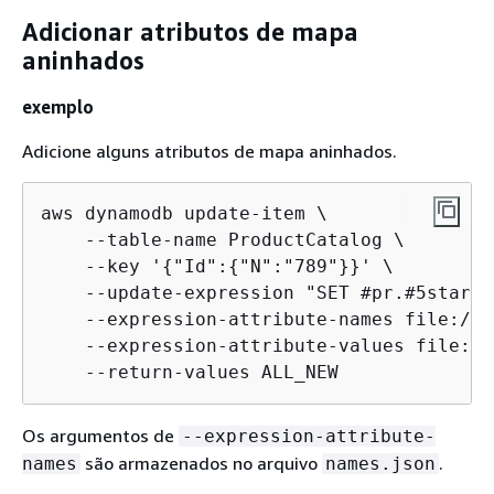
Adicionar atributos de mapa
aninhados
exemplo
Adicione alguns atributos de mapa aninhados.
aws dynamodb update-item \

    --table-name ProductCatalog \

    --key '
{
"Id":
{
"N":"789"}}' \

    --update-expression "SET #pr.#5star[1
    --expression-attribute-names file://n
    --expression-attribute-values file://
    --return-values ALL_NEW
Os argumentos de
--expression-attribute-
são armazenados no arquivo
.
names
names.json