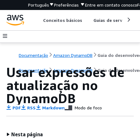
Português
Preferências
Entre em contato conosco
F
Conceitos básicos
Guias de serviço
Documentação
Amazon DynamoDB
Usar expressões de
Documentação
Amazon DynamoDB
Guia do desenvolve
atualização no
DynamoDB
PDF
RSS
Markdown
Modo de foco
Nesta página