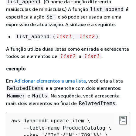
. (O nome da função diferencia
list_append
maiúsculas de minúsculas.) A função
é
list_append
específica à ação
e só pode ser usada em uma
SET
expressão de atualização. A sintaxe é a seguinte.
list_append (
list1
,
list2
)
A função utiliza duas listas como entrada e acrescenta
todos os elementos de
a
.
list2
list1
exemplo
Em
Adicionar elementos a uma lista
, você cria a lista
e a preenche com dois elementos:
RelatedItems
e
. Na sequência, você acrescenta
Hammer
Nails
mais dois elementos ao final de
.
RelatedItems
aws dynamodb update-item \

    --table-name ProductCatalog \

    --key '
{
"Id":
{
"N":"789"}}' \
