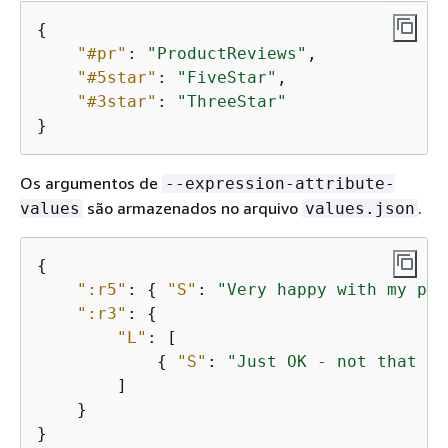
{
"#pr"
: 
"ProductReviews"
,

"#5star"
: 
"FiveStar"
,

"#3star"
: 
"ThreeStar"
}
Os argumentos de
--expression-attribute-
são armazenados no arquivo
.
values
values.json
{
":r5"
: 
{
"S"
: 
"Very happy with my pur
":r3"
: 
{
"L"
: [

{
"S"
: 
"Just OK - not that gr
        ]

    }

}