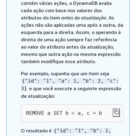
contém várias ações, o DynamoDB avalia
cada ação com base nos valores dos
atributos do item
antes da atualização
. As
ações não são aplicadas uma após a outra, da
esquerda para a direita. Assim, o operando à
direita de uma ação sempre faz referência
ao valor do atributo antes da atualização,
mesmo que outra ação na mesma expressão
também modifique esse atributo.
Por exemplo, suponha que um item seja
{
"id": "1", "a": 1, "b": 2, "c":
e que você execute a seguinte expressão
3}
de atualização:
REMOVE a SET b = a, c = b
O resultado é
{
"id": "1", "b": 1,