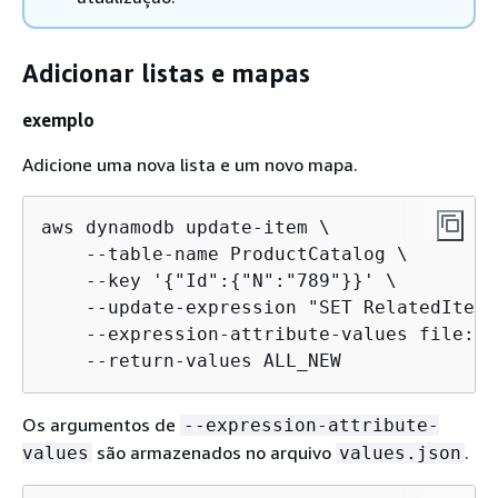
Adicionar listas e mapas
exemplo
Adicione uma nova lista e um novo mapa.
aws dynamodb update-item \

    --table-name ProductCatalog \

    --key '
{
"Id":
{
"N":"789"}}' \

    --update-expression "SET RelatedItems
    --expression-attribute-values file://
    --return-values ALL_NEW
Os argumentos de
--expression-attribute-
são armazenados no arquivo
.
values
values.json