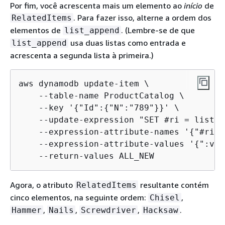
Por fim, você acrescenta mais um elemento ao
início
de
. Para fazer isso, alterne a ordem dos
RelatedItems
elementos de
. (Lembre-se de que
list_append
usa duas listas como entrada e
list_append
acrescenta a segunda lista à primeira.)
aws dynamodb update-item \

    --table-name ProductCatalog \

    --key '
{
"Id":
{
"N":"789"}}' \

    --update-expression "SET #ri = list_a
    --expression-attribute-names '
{
"#ri":
    --expression-attribute-values '
{
":val
    --return-values ALL_NEW
Agora, o atributo
resultante contém
RelatedItems
cinco elementos, na seguinte ordem:
,
Chisel
,
,
,
.
Hammer
Nails
Screwdriver
Hacksaw