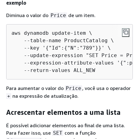
exemplo
Diminua o valor do
de um item.
Price
aws dynamodb update-item \

    --table-name ProductCatalog \

    --key '
{
"Id":
{
"N":"789"}}' \

    --update-expression "SET Price = Pric
    --expression-attribute-values '
{
":p":
    --return-values ALL_NEW
Para aumentar o valor do
, você usa o operador
Price
na expressão de atualização.
+
Acrescentar elementos a uma lista
É possível adicionar elementos ao final de uma lista.
Para fazer isso, use
com a função
SET