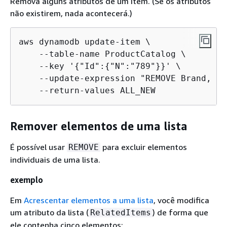
Remova alguns atributos de um item. (Se os atributos
não existirem, nada acontecerá.)
aws dynamodb update-item \

    --table-name ProductCatalog \

    --key '
{
"Id":
{
"N":"789"}}' \

    --update-expression "REMOVE Brand, In
    --return-values ALL_NEW
Remover elementos de uma lista
É possível usar
para excluir elementos
REMOVE
individuais de uma lista.
exemplo
Em
Acrescentar elementos a uma lista
, você modifica
um atributo da lista (
) de forma que
RelatedItems
ele contenha cinco elementos: