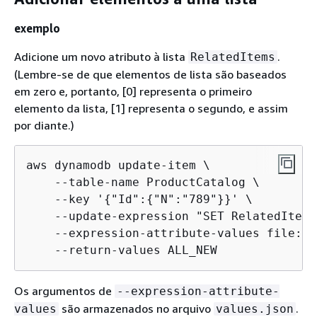
exemplo
Adicione um novo atributo à lista
.
RelatedItems
(Lembre-se de que elementos de lista são baseados
em zero e, portanto, [0] representa o primeiro
elemento da lista, [1] representa o segundo, e assim
por diante.)
aws dynamodb update-item \

    --table-name ProductCatalog \

    --key '
{
"Id":
{
"N":"789"}}' \

    --update-expression "SET RelatedItems
    --expression-attribute-values file://
    --return-values ALL_NEW
Os argumentos de
--expression-attribute-
são armazenados no arquivo
.
values
values.json