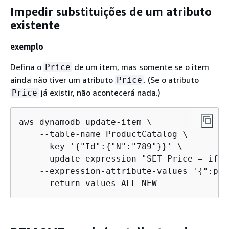
Impedir substituições de um atributo
existente
exemplo
Defina o
de um item, mas somente se o item
Price
ainda não tiver um atributo
. (Se o atributo
Price
já existir, não acontecerá nada.)
Price
aws dynamodb update-item \

    --table-name ProductCatalog \

    --key '
{
"Id":
{
"N":"789"}}' \

    --update-expression "SET Price = if_n
    --expression-attribute-values '
{
":p":
    --return-values ALL_NEW