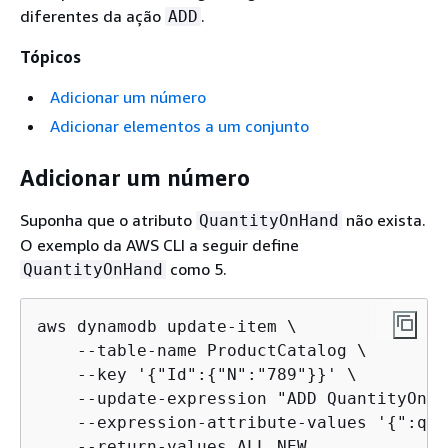
diferentes da ação
.
ADD
Tópicos
Adicionar um número
Adicionar elementos a um conjunto
Adicionar um número
Suponha que o atributo
não exista.
QuantityOnHand
O exemplo da AWS CLI a seguir define
como 5.
QuantityOnHand
aws dynamodb update-item \

    --table-name ProductCatalog \

    --key '
{
"Id":
{
"N":"789"}}' \

    --update-expression "ADD QuantityOnHa
    --expression-attribute-values '
{
":q":
    --return-values ALL_NEW