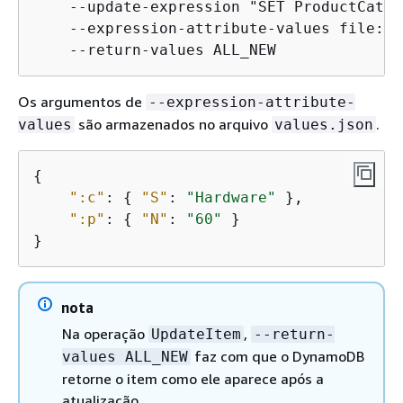
    --update-expression "SET ProductCateg
    --expression-attribute-values file://
    --return-values ALL_NEW
Os argumentos de
--expression-attribute-
são armazenados no arquivo
.
values
values.json
{
":c"
: 
{
"S"
: 
"Hardware"
 },

":p"
: 
{
"N"
: 
"60"
 }

}
nota
Na operação
,
UpdateItem
--return-
faz com que o DynamoDB
values ALL_NEW
retorne o item como ele aparece após a
atualização.