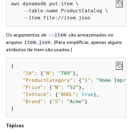
aws dynamodb put-item \

    --table-name ProductCatalog \

    --item file://item.json
Os argumentos de
são armazenados no
--item
arquivo
. (Para simplificar, apenas alguns
item.json
atributos de item são usados.)
{
"Id"
: 
{
"N"
: 
"789"
},

"ProductCategory"
: 
{
"S"
: 
"Home Improv
"Price"
: 
{
"N"
: 
"52"
},

"InStock"
: 
{
"BOOL"
: 
true
},

"Brand"
: 
{
"S"
: 
"Acme"
}

}
Tópicos