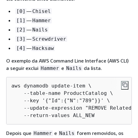
—
[0]
Chisel
—
[1]
Hammer
—
[2]
Nails
—
[3]
Screwdriver
—
[4]
Hacksaw
O exemplo da AWS Command Line Interface (AWS CLI)
a seguir exclui
e
da lista.
Hammer
Nails
aws dynamodb update-item \

    --table-name ProductCatalog \

    --key '
{
"Id":
{
"N":"789"}}' \

    --update-expression "REMOVE RelatedIt
    --return-values ALL_NEW
Depois que
e
forem removidos, os
Hammer
Nails