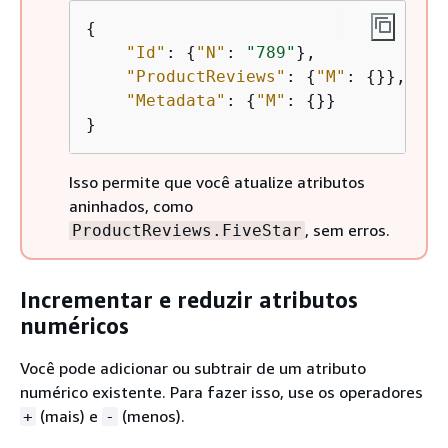
{
"Id"
: 
{
"N"
: 
"789"
},

"ProductReviews"
: 
{
"M"
: 
{
}},

"Metadata"
: 
{
"M"
: 
{
}}

}
Isso permite que você atualize atributos
aninhados, como
, sem erros.
ProductReviews.FiveStar
Incrementar e reduzir atributos
numéricos
Você pode adicionar ou subtrair de um atributo
numérico existente. Para fazer isso, use os operadores
(mais) e
(menos).
+
-