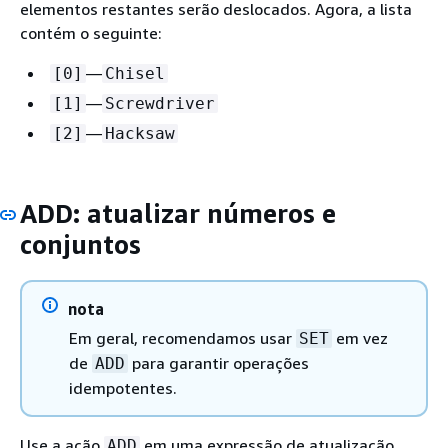
elementos restantes serão deslocados. Agora, a lista
contém o seguinte:
—
[0]
Chisel
—
[1]
Screwdriver
—
[2]
Hacksaw
ADD: atualizar números e
conjuntos
nota
Em geral, recomendamos usar
em vez
SET
de
para garantir operações
ADD
idempotentes.
Use a ação
em uma expressão de atualização
ADD