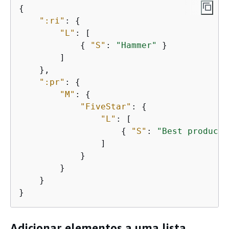
{
":ri"
: 
{
"L"
: [

{
"S"
: 
"Hammer"
 }

        ]

    },

":pr"
: 
{
"M"
: 
{
"FiveStar"
: 
{
"L"
: [

{
"S"
: 
"Best product 
                ]

            }

        }

    }

}
Adicionar elementos a uma lista