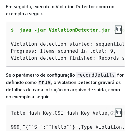
Em seguida, execute o Violation Detector como no
exemplo a seguir.
$
 java -jar ViolationDetector.jar --conf
Violation detection started: sequential s
Progress: Items scanned in total: 9,    I
Violation detection finished: Records sca
Se o parâmetro de configuração
for
recordDetails
definido como
, o Violation Detector gravará os
true
detalhes de cada infração no arquivo de saída, como
no exemplo a seguir.
Table Hash Key,GSI Hash Key Value,GSI Has
999,"
{
""S"":""Hello""}",Type Violation,Ex