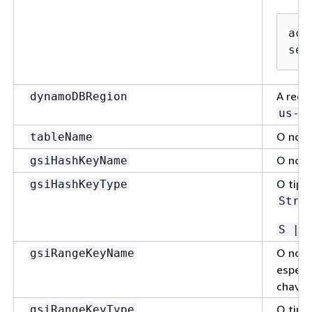
acc
sec
A regi
dynamoDBRegion
us-w
O nome
tableName
O nome
gsiHashKeyName
O tipo
gsiHashKeyType
Stri
S | 
O nome
gsiRangeKeyName
especi
chave 
O tipo
gsiRangeKeyType