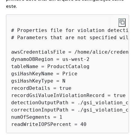
este.
# Properties file for violation detection
# Parameters that are not specified will 
awsCredentialsFile = /home/alice/credenti
dynamoDBRegion = us-west-2

tableName = ProductCatalog

gsiHashKeyName = Price

gsiHashKeyType = N

recordDetails = true

recordGsiValueInViolationRecord = true

detectionOutputPath = ./gsi_violation_che
correctionInputPath = ./gsi_violation_che
numOfSegments = 1
