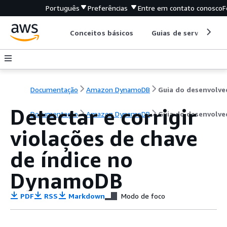
Português
Preferências
Entre em contato conosco
F
Conceitos básicos
Guias de serviço
Documentação
Amazon DynamoDB
Detectar e corrigir
Documentação
Amazon DynamoDB
Guia do desenvolve
violações de chave
de índice no
DynamoDB
PDF
RSS
Markdown
Modo de foco