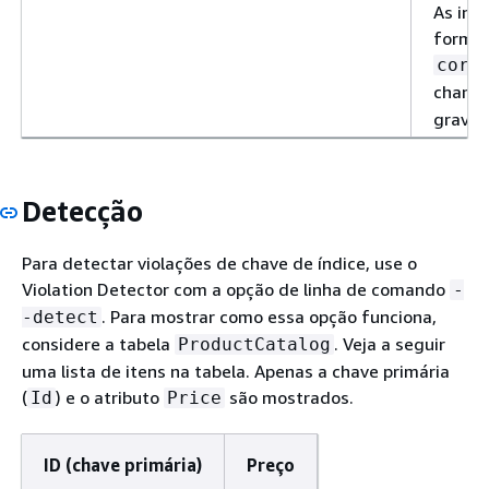
As inf
format
corr
chama
gravad
Detecção
Para detectar violações de chave de índice, use o
Violation Detector com a opção de linha de comando
-
. Para mostrar como essa opção funciona,
-detect
considere a tabela
. Veja a seguir
ProductCatalog
uma lista de itens na tabela. Apenas a chave primária
(
) e o atributo
são mostrados.
Id
Price
ID (chave primária)
Preço