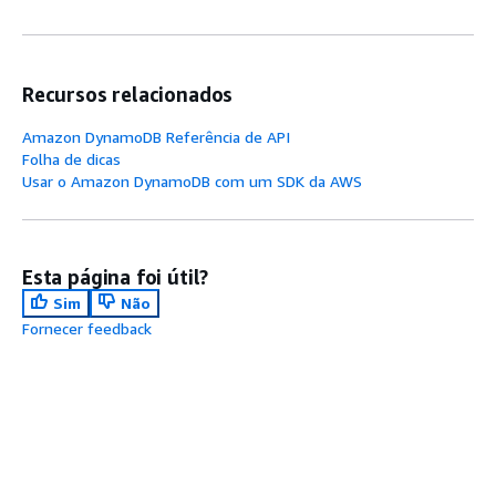
Recursos relacionados
Amazon DynamoDB Referência de API
Folha de dicas
Usar o Amazon DynamoDB com um SDK da AWS
Esta página foi útil?
Sim
Não
Fornecer feedback
Próximo tópico:
Índices secundários globais: Java
Tópico anterior:
Gerenciar índices secundários globais
no DynamoDB