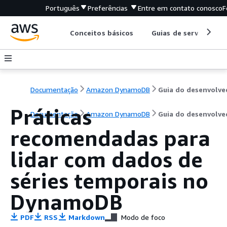
Português
Preferências
Entre em contato conosco
F
Conceitos básicos
Guias de serviço
Documentação
Amazon DynamoDB
Práticas
Documentação
Amazon DynamoDB
Guia do desenvolve
recomendadas para
lidar com dados de
séries temporais no
DynamoDB
PDF
RSS
Markdown
Modo de foco