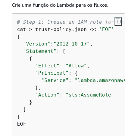
Crie uma função do Lambda para os fluxos.
# Step 1: Create an IAM role for the La
cat > trust-policy.json << 
'EOF'
{
"Version"
:
"2012-10-17"
,

"Statement"
: [

{
"Effect"
: 
"Allow"
,

"Principal"
: 
{
"Service"
: 
"lambda.amazonaws.co
      },

"Action"
: 
"sts:AssumeRole"
    }

  ]

}

EOF
