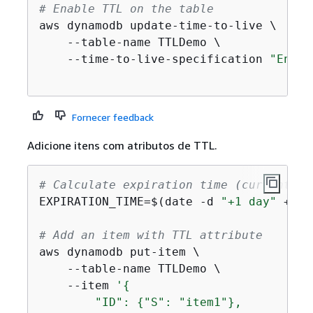
# Enable TTL on the table
aws dynamodb update-time-to-live \

    --table-name TTLDemo \

    --time-to-live-specification 
"Enabl
Fornecer feedback
Adicione itens com atributos de TTL.
# Calculate expiration time (current ti
EXPIRATION_TIME=$(date -d 
"+1 day"
 +%s)

# Add an item with TTL attribute
aws dynamodb put-item \

    --table-name TTLDemo \

    --item 
'
{
        "ID": 
{
"S": "item1"},
