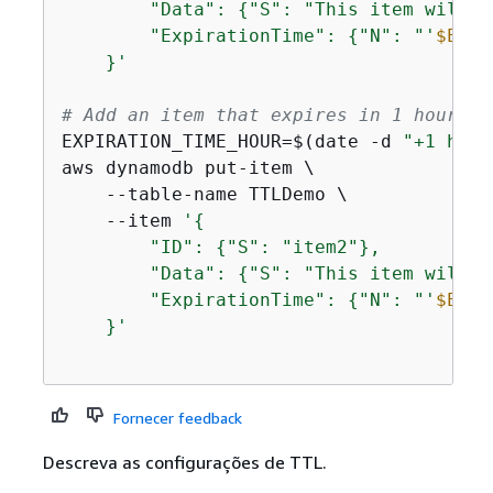
        "Data": 
{
"S": "This item will e
        "ExpirationTime": 
{
"N": "'
$EXPI
    }'
# Add an item that expires in 1 hour
EXPIRATION_TIME_HOUR=$(date -d 
"+1 hour
aws dynamodb put-item \

    --table-name TTLDemo \

    --item 
'
{
        "ID": 
{
"S": "item2"},

        "Data": 
{
"S": "This item will e
        "ExpirationTime": 
{
"N": "'
$EXPI
    }'
Fornecer feedback
Descreva as configurações de TTL.