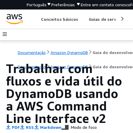
Português
Preferências
Entre em contato conosco
F
Conceitos básicos
Guias de serviço
Documentação
Amazon DynamoDB
Trabalhar com
Documentação
Amazon DynamoDB
Guia do desenvolve
fluxos e vida útil do
DynamoDB usando
a AWS Command
Line Interface v2
PDF
RSS
Markdown
Modo de foco