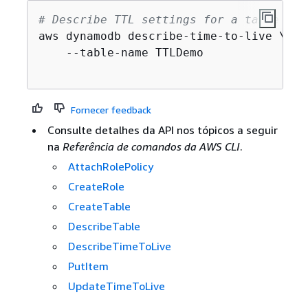
# Describe TTL settings for a table
aws dynamodb describe-time-to-live \

    --table-name TTLDemo

Fornecer feedback
Consulte detalhes da API nos tópicos a seguir
na
Referência de comandos da AWS CLI
.
AttachRolePolicy
CreateRole
CreateTable
DescribeTable
DescribeTimeToLive
PutItem
UpdateTimeToLive