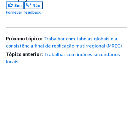
Sim
Não
Fornecer feedback
Próximo tópico:
Trabalhar com tabelas globais e a
consistência final de replicação mutirregional (MREC)
Tópico anterior:
Trabalhar com índices secundários
locais