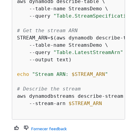
aws dynamodb describe-table \

    --table-name StreamsDemo \

    --query 
"Table.StreamSpecification"
# Get the stream ARN
STREAM_ARN=$(aws dynamodb describe-table
    --table-name StreamsDemo \

    --query 
"Table.LatestStreamArn"
 \

    --output text)

echo
"Stream ARN: 
$STREAM_ARN
"
# Describe the stream
aws dynamodbstreams describe-stream \

    --stream-arn 
$STREAM_ARN
Fornecer feedback