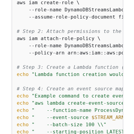
aws iam create-role \

    --role-name DynamoDBStreamsLambdaRol
    --assume-role-policy-document file:
# Step 2: Attach permissions to the rol
aws iam attach-role-policy \

    --role-name DynamoDBStreamsLambdaRol
    --policy-arn arn:aws:iam::aws:polic
# Step 3: Create a Lambda function (cod
echo
"Lambda function creation would be
# Step 4: Create an event source mappin
echo
"Example command to create event s
echo
"aws lambda create-event-source-ma
echo
"    --function-name ProcessDynamo
echo
"    --event-source 
$STREAM_ARN
 \\
echo
"    --batch-size 100 \\"
echo
"    --starting-position LATEST"