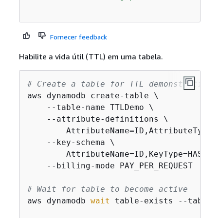
Fornecer feedback
Habilite a vida útil (TTL) em uma tabela.
# Create a table for TTL demonstration
aws dynamodb create-table \

    --table-name TTLDemo \

    --attribute-definitions \

        AttributeName=ID,AttributeType=S
    --key-schema \

        AttributeName=ID,KeyType=HASH \

    --billing-mode PAY_PER_REQUEST

# Wait for table to become active
aws dynamodb 
wait
 table-exists --table-