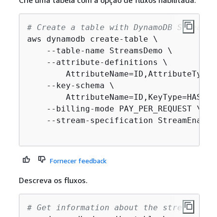
Crie uma tabela com a opção de fluxos habilitada.
# Create a table with DynamoDB Streams 
aws dynamodb create-table \

    --table-name StreamsDemo \

    --attribute-definitions \

        AttributeName=ID,AttributeType=S
    --key-schema \

        AttributeName=ID,KeyType=HASH \

    --billing-mode PAY_PER_REQUEST \

    --stream-specification StreamEnable
Fornecer feedback
Descreva os fluxos.
# Get information about the stream