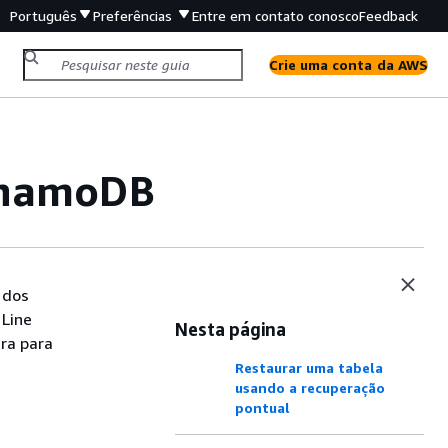
Português
Preferências
Entre em contato conosco
Feedback
Crie uma conta da AWS
ynamoDB
 dos
Line
Nesta página
ra para
Restaurar uma tabela
usando a recuperação
pontual