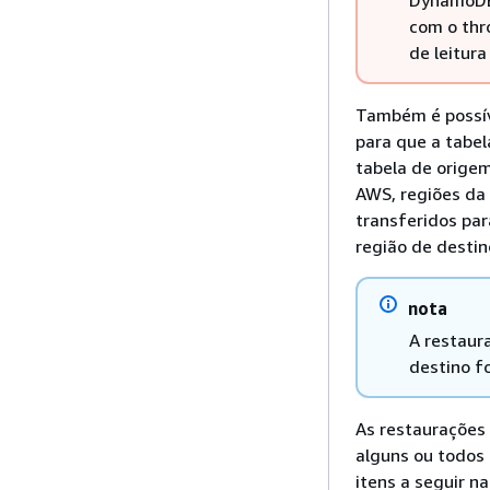
com o thr
de leitur
Também é possív
para que a tabel
tabela de origem
AWS, regiões da
transferidos par
região de destin
nota
A restaur
destino fo
As restaurações 
alguns ou todos 
itens a seguir n