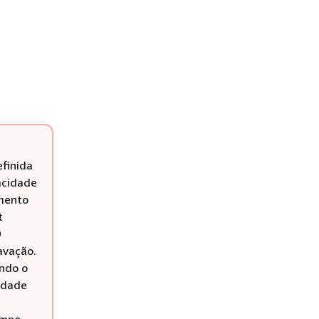
efinida
acidade
mento
t
0
avação.
ando o
idade
empo