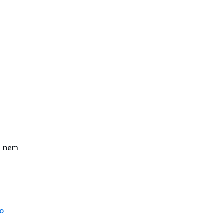
e nem
o