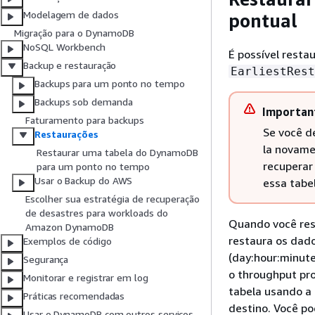
Modelagem de dados
pontual
Migração para o DynamoDB
NoSQL Workbench
É possível resta
Backup e restauração
EarliestRest
Backups para um ponto no tempo
Backups sob demanda
Importan
Faturamento para backups
Se você d
Restaurações
la novame
Restaurar uma tabela do DynamoDB
recuperar
para um ponto no tempo
Usar o Backup do AWS
essa tabe
Escolher sua estratégia de recuperação
de desastres para workloads do
Quando você res
Amazon DynamoDB
restaura os dado
Exemplos de código
(day:hour:minut
Segurança
o throughput pr
Monitorar e registrar em log
tabela usando a 
Práticas recomendadas
destino. Você po
Usar o DynamoDB com outros serviços