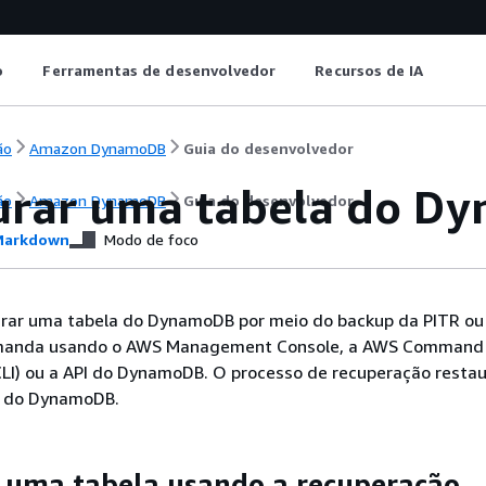
o
Ferramentas de desenvolvedor
Recursos de IA
ão
Amazon DynamoDB
Guia do desenvolvedor
urar uma tabela do D
ão
Amazon DynamoDB
Guia do desenvolvedor
arkdown
Modo de foco
aurar uma tabela do DynamoDB por meio do backup da PITR ou
manda usando o AWS Management Console, a AWS Command 
CLI) ou a API do DynamoDB. O processo de recuperação restau
a do DynamoDB.
 uma tabela usando a recuperação