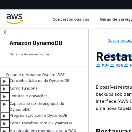
Conceitos básicos
Guias de serviç
Documentaç
Amazon DynamoDB
Resta
Documentaç
Guia do desenvolvedor
PDF
RSS
M
O que é o Amazon DynamoDB?
Conceitos básicos do DynamoDB
É possível rest
Como funciona
backups sob de
Leituras e gravações
Interface (AWS 
Capacidade de throughput do
uma nova tabel
DynamoDB
Programação com o DynamoDB
Como trabalhar com o DynamoDB
Restaurar
Aceleração em memória com o DAX