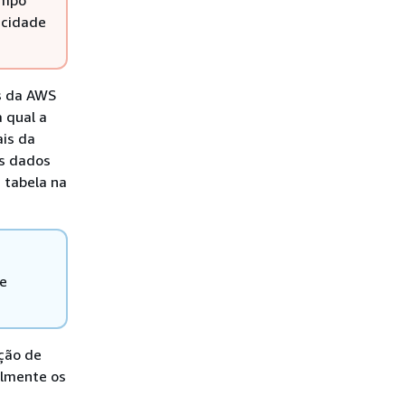
acidade
s da AWS
 qual a
ais da
os dados
 tabela na
de
ação de
almente os