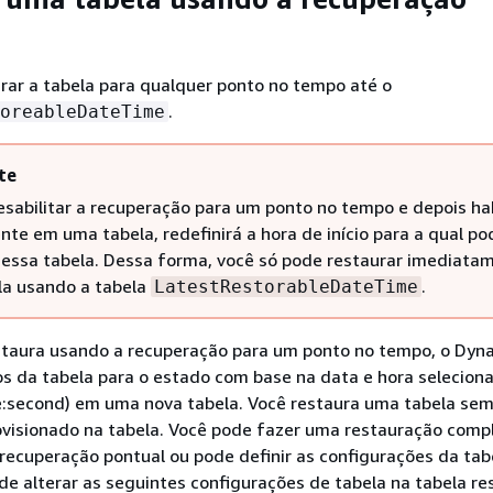
urar a tabela para qualquer ponto no tempo até o
.
oreableDateTime
te
esabilitar a recuperação para um ponto no tempo e depois hab
nte em uma tabela, redefinirá a hora de início para a qual po
 essa tabela. Dessa forma, você só pode restaurar imediata
la usando a tabela
.
LatestRestorableDateTime
taura usando a recuperação para um ponto no tempo, o Dy
s da tabela para o estado com base na data e hora selecion
e:second) em uma nova tabela. Você restaura uma tabela se
ovisionado na tabela. Você pode fazer uma restauração comp
recuperação pontual ou pode definir as configurações da tab
de alterar as seguintes configurações de tabela na tabela re