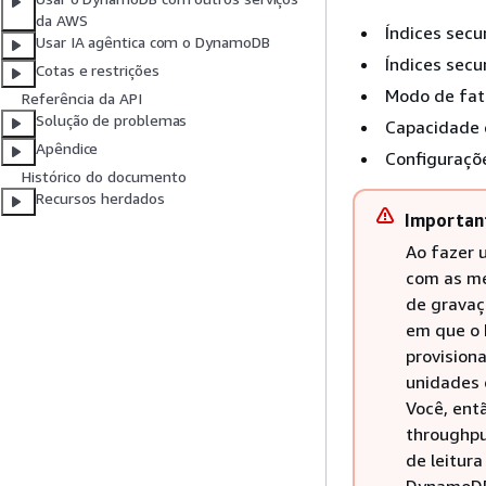
da AWS
Índices secu
Usar IA agêntica com o DynamoDB
Índices secun
Cotas e restrições
Modo de fa
Referência da API
Solução de problemas
Capacidade d
Apêndice
Configuraçõe
Histórico do documento
Recursos herdados
Importan
Ao fazer 
com as me
de gravaç
em que o 
provision
unidades 
Você, ent
throughpu
de leitur
DynamoDB 