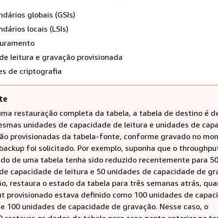
ndários globais (GSIs)
dários locais (LSIs)
turamento
e leitura e gravação provisionada
s de criptografia
te
uma restauração completa da tabela, a tabela de destino é d
smas unidades de capacidade de leitura e unidades de cap
ão provisionadas da tabela-fonte, conforme gravado no mo
backup foi solicitado. Por exemplo, suponha que o throughpu
ado de uma tabela tenha sido reduzido recentemente para 5
de capacidade de leitura e 50 unidades de capacidade de gr
ão, restaura o estado da tabela para três semanas atrás, qu
t provisionado estava definido como 100 unidades de capac
a e 100 unidades de capacidade de gravação. Nesse caso, o
restaura os dados da tabela para esse ponto anterior no t