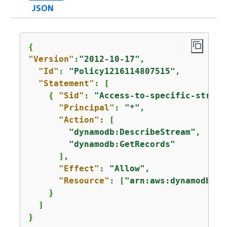
JSON
{
"Version"
:
"2012-10-17"
,

"Id"
: 
"Policy1216114807515"
,

"Statement"
: [

{
"Sid"
: 
"Access-to-specific-stream
"Principal"
: 
"*"
,

"Action"
: [

"dynamodb:DescribeStream"
,

"dynamodb:GetRecords"
      ],

"Effect"
: 
"Allow"
,

"Resource"
: [
"arn:aws:dynamodb:
us
    }

  ]

}