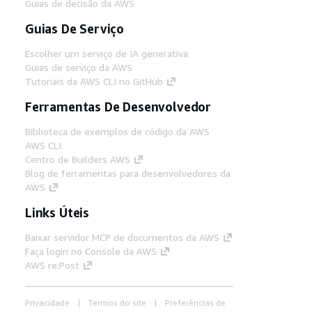
Guias de decisão da AWS
Guias De Serviço
Escolher um serviço de IA generativa
Guias de serviço da AWS
Tutoriais da AWS CLI no GitHub
Ferramentas De Desenvolvedor
Biblioteca de exemplos de código da AWS
AWS CLI
Centro de Builders AWS
Blog de ferramentas para desenvolvedores da
AWS
Links Úteis
Baixar servidor MCP de documentos da AWS
Faça login no Console da AWS
AWS re:Post
Privacidade
Termos do site
Preferências de