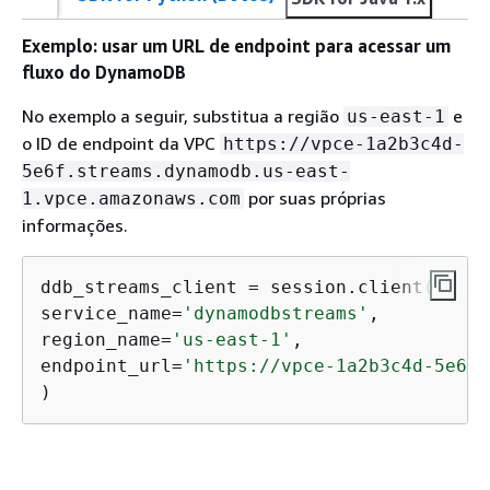
Exemplo: usar um URL de endpoint para acessar um
fluxo do DynamoDB
No exemplo a seguir, substitua a região
e
us-east-1
o ID de endpoint da VPC
https://vpce-1a2b3c4d-
5e6f.streams.dynamodb.us-east-
por suas próprias
1.vpce.amazonaws.com
informações.
ddb_streams_client = session.client(

service_name=
'dynamodbstreams'
,

region_name=
'us-east-1'
,

endpoint_url=
'https://vpce-1a2b3c4d-5e6f.
)