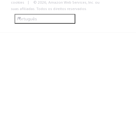
cookies
© 2026, Amazon Web Services, Inc. ou
suas afiliadas. Todos os direitos reservados.
Português