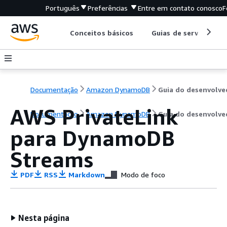
Português
Preferências
Entre em contato conosco
F
Conceitos básicos
Guias de serviço
Documentação
Amazon DynamoDB
AWS PrivateLink
Documentação
Amazon DynamoDB
Guia do desenvolve
para DynamoDB
Streams
PDF
RSS
Markdown
Modo de foco
Nesta página