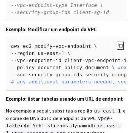
--vpc-endpoint-type Interface \
--security-group-ids client-sg-id
Exemplo: Modificar um endpoint da VPC
aws ec2 modify-vpc-endpoint \

--region us-east
-1
 \

--vpc-endpoint-id client-vpc-endpoint-id \
--policy-document policy-document \ 
#exam
--
add
-security-
group
-ids security-
group
-i
# any additional parameters needed, see P
Exemplo: listar tabelas usando um URL de endpoint
No exemplo a seguir, substitua a região
e
us-east-1
o nome de DNS do ID de endpoint da VPC
vpce-
1a2b3c4d-5e6f.streams.dynamodb.us-east-