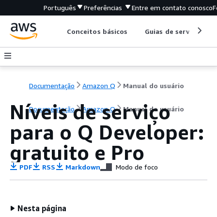
Português
Preferências
Entre em contato conosco
F
Conceitos básicos
Guias de serviço
Documentação
Amazon Q
Manual do usuário
Níveis de serviço
Documentação
Amazon Q
Manual do usuário
para o Q Developer:
gratuito e Pro
PDF
RSS
Markdown
Modo de foco
Nesta página