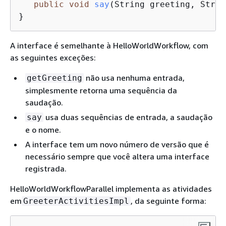
public
void
say
(String greeting, Strin
}
A interface é semelhante à HelloWorldWorkflow, com
as seguintes exceções:
não usa nenhuma entrada,
getGreeting
simplesmente retorna uma sequência da
saudação.
usa duas sequências de entrada, a saudação
say
e o nome.
A interface tem um novo número de versão que é
necessário sempre que você altera uma interface
registrada.
HelloWorldWorkflowParallel implementa as atividades
em
, da seguinte forma:
GreeterActivitiesImpl