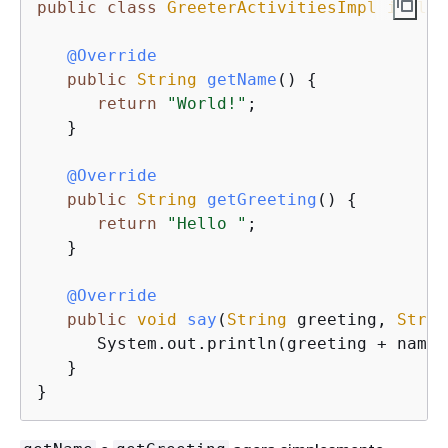
public
class
GreeterActivitiesImpl
implem
@Override
public
String
getName
(
)
{
return
"World!"
;

   }

@Override
public
String
getGreeting
(
)
{
return
"Hello "
;

   }

@Override
public
void
say
(
String
 greeting, 
Strin
      System.out.println(greeting + name);
   }

}