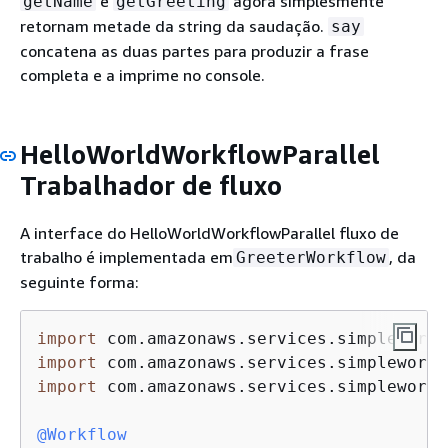
e
agora simplesmente
getName
getGreeting
retornam metade da string da saudação.
say
concatena as duas partes para produzir a frase
completa e a imprime no console.
HelloWorldWorkflowParallel
Trabalhador de fluxo
A interface do HelloWorldWorkflowParallel fluxo de
trabalho é implementada em
, da
GreeterWorkflow
seguinte forma:
import
import
import
 com.amazonaws.services.simpleworkf
@Workflow