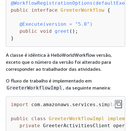
@WorkflowRegistrationOptions(defaultExecu
public
interface
GreeterWorkflow
{
@Execute(version = "5.0")
public
void
greet
()
;

}
A classe é idêntica à HelloWorldWorkflow versão,
exceto que o número da versão foi alterado para
corresponder ao trabalhador das atividades.
O fluxo de trabalho é implementado em
, da seguinte maneira:
GreeterWorkflowImpl
import
 com.amazonaws.services.simpleworkf
public
class
GreeterWorkflowImpl
implemen
private
 GreeterActivitiesClient operat