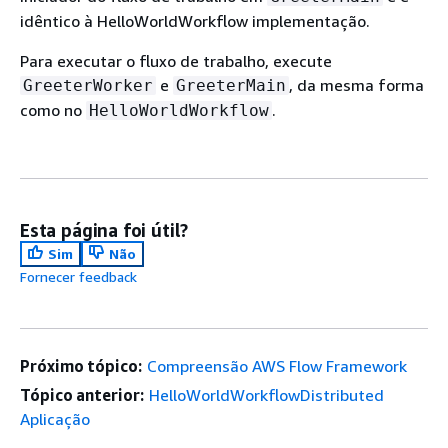
idêntico à HelloWorldWorkflow implementação.
Para executar o fluxo de trabalho, execute
e
, da mesma forma
GreeterWorker
GreeterMain
como no
.
HelloWorldWorkflow
Esta página foi útil?
Sim
Não
Fornecer feedback
Próximo tópico:
Compreensão AWS Flow Framework
Tópico anterior:
HelloWorldWorkflowDistributed
Aplicação