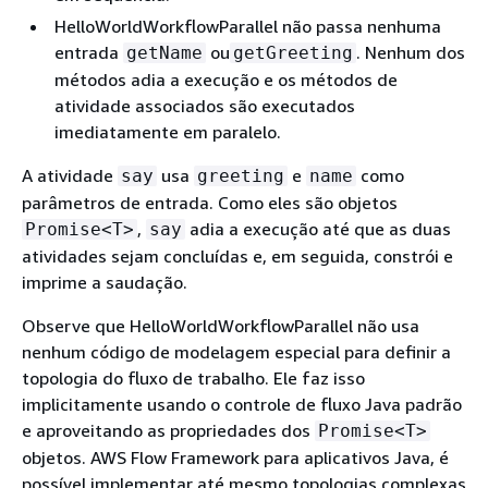
HelloWorldWorkflowParallel não passa nenhuma
entrada
ou
. Nenhum dos
getName
getGreeting
métodos adia a execução e os métodos de
atividade associados são executados
imediatamente em paralelo.
A atividade
usa
e
como
say
greeting
name
parâmetros de entrada. Como eles são objetos
,
adia a execução até que as duas
Promise<T>
say
atividades sejam concluídas e, em seguida, constrói e
imprime a saudação.
Observe que HelloWorldWorkflowParallel não usa
nenhum código de modelagem especial para definir a
topologia do fluxo de trabalho. Ele faz isso
implicitamente usando o controle de fluxo Java padrão
e aproveitando as propriedades dos
Promise<T>
objetos. AWS Flow Framework para aplicativos Java, é
possível implementar até mesmo topologias complexas