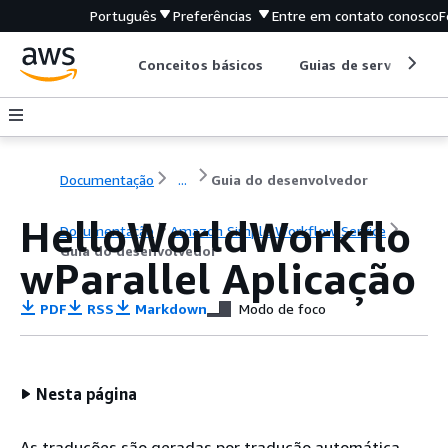
Português
Preferências
Entre em contato conosco
F
Conceitos básicos
Guias de serviço
Documentação
...
Guia do desenvolvedor
HelloWorldWorkflo
Documentação
Amazon Simple Workflow Service
Guia do desenvolvedor
wParallel Aplicação
PDF
RSS
Markdown
Modo de foco
Nesta página
As traduções são geradas por tradução automática.