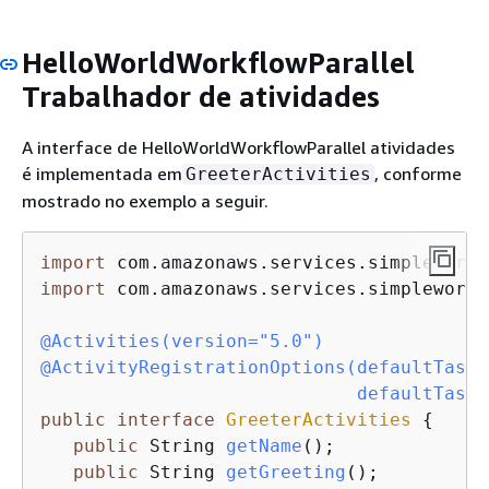
HelloWorldWorkflowParallel
Trabalhador de atividades
A interface de HelloWorldWorkflowParallel atividades
é implementada em
, conforme
GreeterActivities
mostrado no exemplo a seguir.
import
import
 com.amazonaws.services.simpleworkf
@Activities(version="5.0")
@ActivityRegistrationOptions(defaultTaskS
                             defaultTaskS
public
interface
GreeterActivities
{
public
 String 
getName
()
;

public
 String 
getGreeting
()
;
