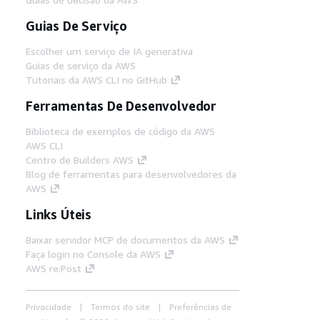
Guias De Serviço
Escolher um serviço de IA generativa
Guias de serviço da AWS
Tutoriais da AWS CLI no GitHub
Ferramentas De Desenvolvedor
Biblioteca de exemplos de código da AWS
AWS CLI
Centro de Builders AWS
Blog de ferramentas para desenvolvedores da
AWS
Links Úteis
Baixar servidor MCP de documentos da AWS
Faça login no Console da AWS
AWS re:Post
Privacidade
Termos do site
Preferências de